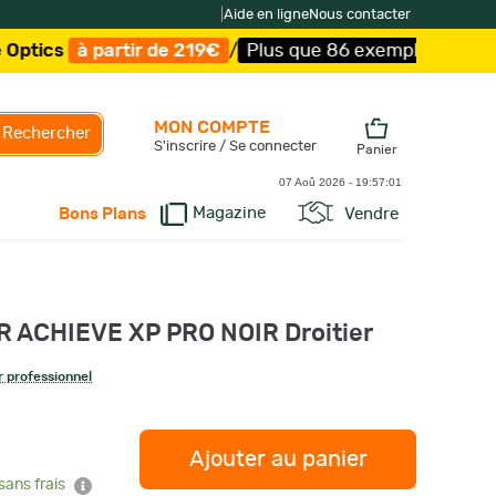
|
Aide en ligne
Nous contacter
partir de 219€
/
Plus que 86 exemplaires !
/
Livraison of
MON COMPTE
Rechercher
S'inscrire / Se connecter
Panier
07 Aoû 2026 -
19:57:02
Magazine
Vendre
Bons Plans
 ACHIEVE XP PRO NOIR Droitier
 professionnel
Ajouter au panier
sans frais