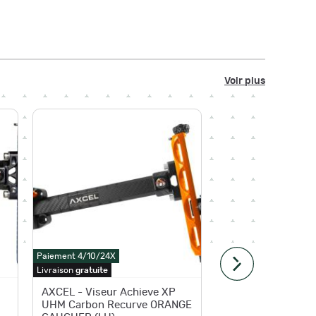
Voir plus
Paiement 4/10/24X
Livraison
gratuite
Paiement 4
AXCEL - Viseur Achieve XP
AXCEL 
UHM Carbon Recurve ORANGE
XP PRO 