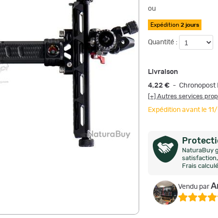
ou
Expédition
2 jours
Quantité :
Livraison
4,22 €
- Chronopost 
[+] Autres services pro
Expédition avant le 1
Protect
NaturaBuy g
satisfactio
Frais calcul
A
Vendu par