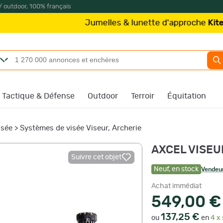
/ outdoor, 100% français
Jumelles & lunette d'approche
Kite Optics
à 
Tactique & Défense
Outdoor
Terroir
Équitation
isée
>
Systèmes de visée Viseur, Archerie
AXCEL VISEUR
Suivre cet objet
Neuf
,
en stock
Vendeur
Achat immédiat
549,00 €
137,25 €
ou
en
4 x 