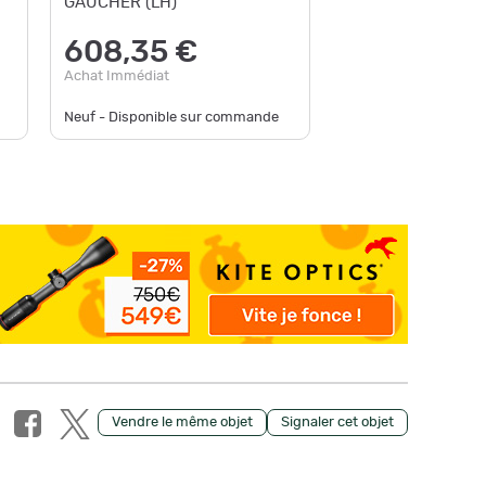
GAUCHER (LH)
639
608,35 €
Achat Im
Achat Immédiat
Neuf - Disponible sur commande
Neuf - D
Vendre le même objet
Signaler cet objet