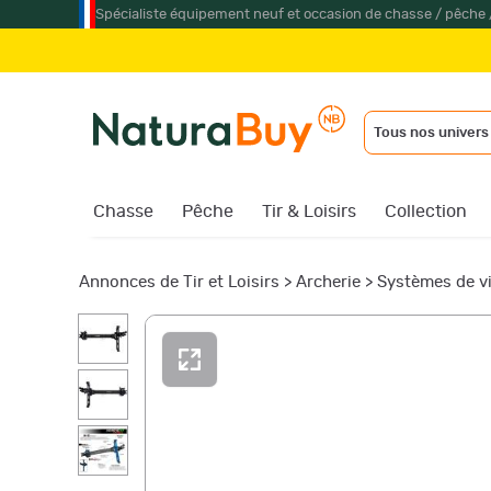
Spécialiste équipement neuf et occasion de chasse / pêche 
Tous nos univers
Chasse
Pêche
Tir & Loisirs
Collection
Annonces de Tir et Loisirs
>
Archerie
>
Systèmes de v