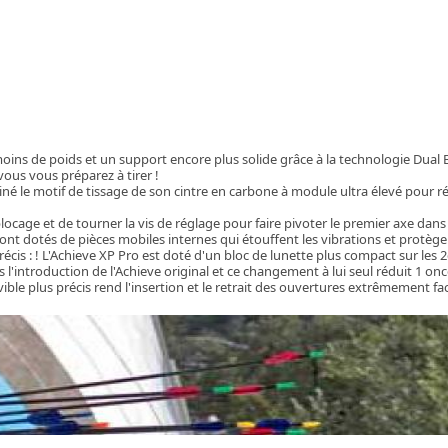
ns de poids et un support encore plus solide grâce à la technologie Dual 
vous vous préparez à tirer !
é le motif de tissage de son cintre en carbone à module ultra élevé pour r
 blocage et de tourner la vis de réglage pour faire pivoter le premier axe dans 
nt dotés de pièces mobiles internes qui étouffent les vibrations et protège
écis : ! L'Achieve XP Pro est doté d'un bloc de lunette plus compact sur les 2
 l'introduction de l'Achieve original et ce changement à lui seul réduit 1 onc
e plus précis rend l'insertion et le retrait des ouvertures extrêmement faci