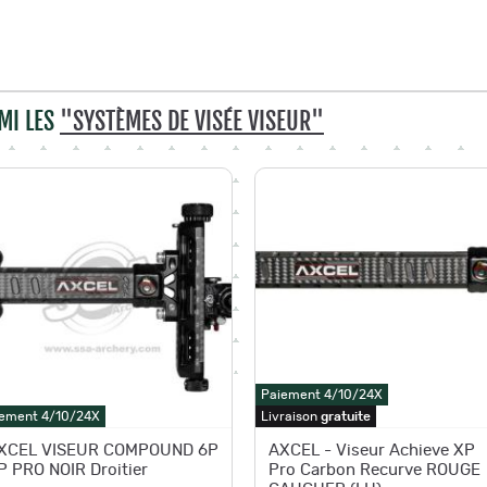
MI LES
"SYSTÈMES DE VISÉE VISEUR"
Paiement 4/10/24X
ement 4/10/24X
Livraison
gratuite
XCEL VISEUR COMPOUND 6P
AXCEL - Viseur Achieve XP
P PRO NOIR Droitier
Pro Carbon Recurve ROUGE