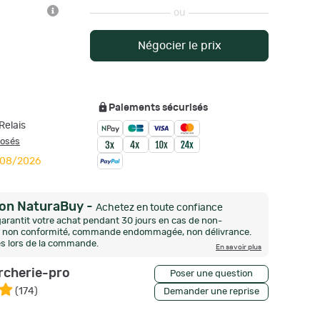
ou
Négocier le prix
Paiements sécurisés
Relais
posés
1/08/2026
ion NaturaBuy
-
Achetez en toute confiance
arantit votre achat pendant 30 jours en cas de non-
n, non conformité, commande endommagée, non délivrance.
és lors de la commande.
En savoir plus
rcherie-pro
Poser une question
(
174
)
Demander une reprise