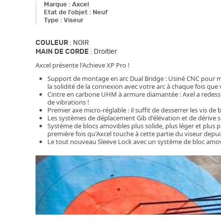
Marque
:
Axcel
Etat de l'objet
:
Neuf
Type
:
Viseur
COULEUR
: NOIR
MAIN DE CORDE
: Droitier
Axcel présente l'Achieve XP Pro !
Support de montage en arc Dual Bridge : Usiné CNC pour moi
la solidité de la connexion avec votre arc à chaque fois que 
Cintre en carbone UHM à armure diamantée : Axel a redessin
de vibrations !
Premier axe micro-réglable : il suffit de desserrer les vis de
Les systèmes de déplacement Gib d'élévation et de dérive so
Système de blocs amovibles plus solide, plus léger et plus pr
première fois qu'Axcel touche à cette partie du viseur depuis
Le tout nouveau Sleeve Lock avec un système de bloc amovibl