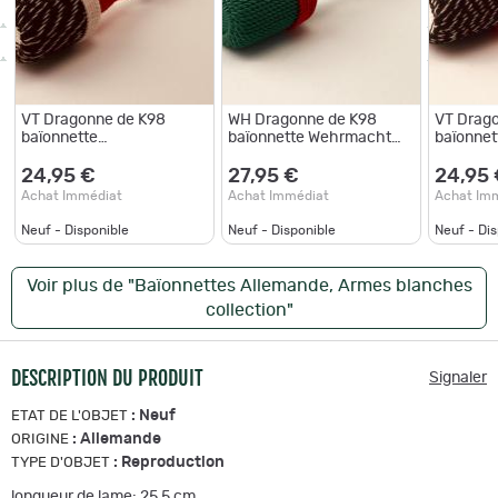
VT Dragonne de K98
WH Dragonne de K98
VT Drag
baïonnette
baïonnette Wehrmacht
baïonnet
Verfügungstruppe
compagnie 14
Verfügu
compagnie 5
compagn
24,95 €
27,95 €
24,95
Achat Immédiat
Achat Immédiat
Achat Im
Neuf - Disponible
Neuf - Disponible
Neuf - Di
Voir plus de "Baïonnettes Allemande, Armes blanches
collection"
DESCRIPTION DU PRODUIT
Signaler
:
Neuf
ETAT DE L'OBJET
:
Allemande
ORIGINE
:
Reproduction
TYPE D'OBJET
longueur de lame: 25,5 cm