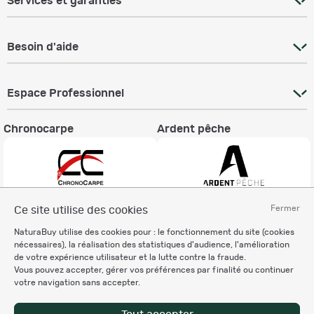
Services et garanties
Besoin d'aide
Espace Professionnel
Chronocarpe
Ardent pêche
Fermer
Ce site utilise des cookies
Informations légales
NaturaBuy utilise des cookies pour : le fonctionnement du site (cookies
Charte éthique
nécessaires), la réalisation des statistiques d'audience, l'amélioration
Mentions légales
de votre expérience utilisateur et la lutte contre la fraude.
Vous pouvez accepter, gérer vos préférences par finalité ou continuer
Règlement & Conditions d'utilisation
votre navigation sans accepter.
Politique de protection
des données personnelles