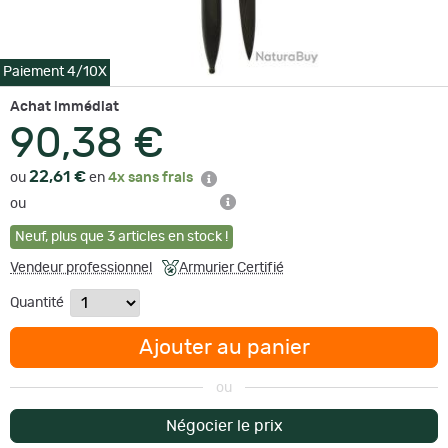
Paiement 4/10X
Achat immédiat
90,38 €
22,61 €
ou
en
4x sans frais
ou
Neuf
,
plus que
3
articles en stock !
Vendeur professionnel
Armurier Certifié
Quantité
Ajouter au panier
ou
Négocier le prix