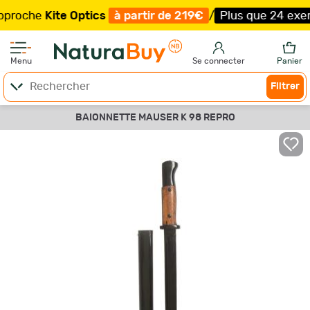
oche
Kite Optics
à partir de 219€
/
Plus que 24 exempla
Menu
Se connecter
Panier
Filtrer
BAIONNETTE MAUSER K 98 REPRO