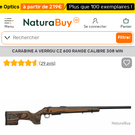
à partir de 219€
/
Plus que 100 exemplaires !
/
Livraison
Menu
Se connecter
Panier
Filtrer
CARABINE A VERROU CZ 600 RANGE CALIBRE 308 WIN
(29 avis)