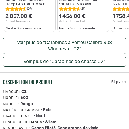
Deep Gris Cal 308 Win
51CM Cal 308 Win
SYNTHET
308WIN 
(29)
(29)
2 857,00 €
1 456,00 €
1 758,
Achat Immédiat
Achat Immédiat
Achat Im
Neuf - Sur commande
Neuf - Sur commande
Occasion 
Voir plus de "Carabines à verrou Calibre 308
Winchester CZ"
Voir plus de "Carabines de chasse CZ"
DESCRIPTION DU PRODUIT
Signaler
:
CZ
MARQUE
:
600
MODÈLE
:
Range
MODÈLE
:
Bois
MATIÈRE DE CROSSE
:
Neuf
ETAT DE L'OBJET
:
61 cm
LONGUEUR DE CANON
:
Canon fileté, Sans organe de visée
VENDUE AVEC