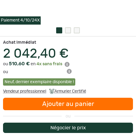
Paiement 4/10/24X
Achat immédiat
2 042,40 €
510,60 €
ou
en
4x sans frais
ou
Neuf
,
dernier exemplaire disponible !
Vendeur professionnel
Armurier Certifié
Ajouter au panier
ou
Négocier le prix