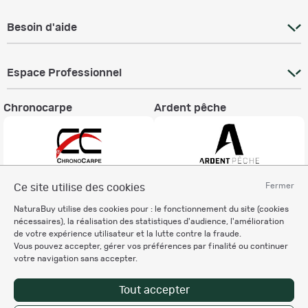
Besoin d'aide
Espace Professionnel
Chronocarpe
Ardent pêche
Fermer
Ce site utilise des cookies
Informations légales
NaturaBuy utilise des cookies pour : le fonctionnement du site (cookies
Charte éthique
nécessaires), la réalisation des statistiques d'audience, l'amélioration
Mentions légales
de votre expérience utilisateur et la lutte contre la fraude.
Vous pouvez accepter, gérer vos préférences par finalité ou continuer
Règlement & Conditions d'utilisation
votre navigation sans accepter.
Politique de protection
des données personnelles
Tout accepter
Personnalisation des cookies