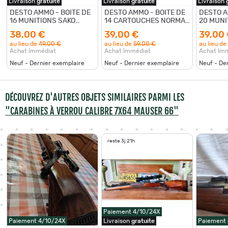
Livraison
gratuite
Livraison
gratuite
Livraison
DESTO AMMO - BOITE DE
DESTO AMMO - BOITE DE
DESTO A
16 MUNITIONS SAKO
14 CARTOUCHES NORMA
20 MUNI
CAL.7x65R HAMMERHEAD
30-06 SILVERBLIXT PPDC
222REM 
38,00 €
39,00 €
39,00
BONDED 170Grs
180Grs
au lieu de
49,00 €
au lieu de
59,00 €
au lieu de
Achat Immédiat
Achat Immédiat
Achat Im
Neuf - Dernier exemplaire
Neuf - Dernier exemplaire
Neuf - De
DÉCOUVREZ D'AUTRES OBJETS SIMILAIRES PARMI LES
"CARABINES À VERROU CALIBRE 7X64 MAUSER 66"
reste 3j 21h
Paiement 4/10/24X
Paiement 4/10/24X
Livraison
gratuite
Paiement