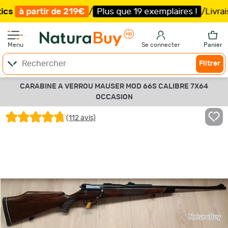
r de 219€
/
Plus que 19 exemplaires !
/
Livraison offerte 
Menu
Se connecter
Panier
Filtrer
CARABINE A VERROU MAUSER MOD 66S CALIBRE 7X64
OCCASION
(112 avis)