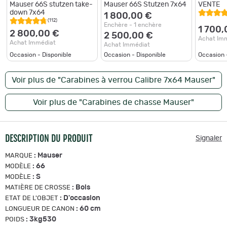
Mauser 66S stutzen take-
Mauser 66S Stutzen 7x64
VENTE
down 7x64
1 800,00 €
(112)
Enchère - 1 enchère
1 700,
2 800,00 €
2 500,00 €
Achat Im
Achat Immédiat
Achat Immédiat
Occasion - Disponible
Occasion - Disponible
Occasion 
Voir plus de "Carabines à verrou Calibre 7x64 Mauser"
Voir plus de "Carabines de chasse Mauser"
DESCRIPTION DU PRODUIT
Signaler
:
Mauser
MARQUE
:
66
MODÈLE
:
S
MODÈLE
:
Bois
MATIÈRE DE CROSSE
:
D'occasion
ETAT DE L'OBJET
:
60 cm
LONGUEUR DE CANON
:
3kg530
POIDS