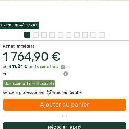
Paiement 4/10/24X
Achat immédiat
1 764,90 €
441,24 €
ou
en
4x sans frais
ou
Occasion
,
article disponible
Vendeur professionnel
Armurier Certifié
Ajouter au panier
ou
Négocier le prix