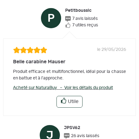
Petitboussic
P
7 avis laissés
7 utiles reçus
le 29/05/2026
Belle carabine Mauser
Produit efficace et multifonctionnel, idéal pour la chasse
en battue et à l'approche.
Acheté sur NaturaBuy – Voir les détails du produit
Utile
JPSV62
J
26 avis laissés