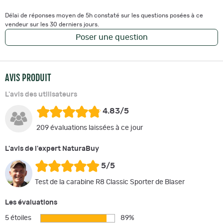
HAUSSE
: Pyramidale avec bande blanche -réglable
GUIDON
: Métal avec insert carré blanc
Délai de réponses moyen de 5h constaté sur les questions posées à ce
CROSSE
: Synthétique Trou de Pouce. Avec busc réglable option
vendeur sur les 30 derniers jours.
530€. Longueur de crosse réglable en hauteur et en longueur 630€
Poser une question
CANON
: Rond ou fluté en option. Non fileté ou fileté en option. 58
calibre 9,3x62 et 30-06 et 65 calibre 300 et 7RM
LONGUEUR TOTALE
: 103 pour calibre 30-06 et 9,3x62 et 110 pour
AVIS PRODUIT
calibre 300 et 7RM
POIDS TOTAL
: env. 3,3kg
L'avis des utilisateurs
PAYS D'ORIGINE
: ALLEMAGNE
CATEGORIE
: C1B
4.83/5
MODE DE PERCUSSION
: CENTRALE
209 évaluations laissées à ce jour
L'avis de l'expert NaturaBuy
5/5
Test de la carabine R8 Classic Sporter de Blaser
Les évaluations
5 étoiles
89%