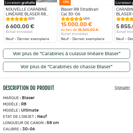
-19%
Livraison
gratuite
Livraison
NOUVELLE CARABINE
Blaser R8 Stradivari
CARABIN
LINÉAIRE BLASER R8
Cal.30-06
BLASER
ULTIMATE CAMO BUSC
MARRON
(209)
(209)
RÉGLABLE CALIBRE 30-
CALIBRE
15 000,00 €
6 600,00 €
5 855
06 NEUVE
au lieu de
18 500,00 €
Achat Immédiat
Achat Im
Achat Immédiat
Neuf - Dernier exemplaire
Neuf - Dernier exemplaire
Neuf - De
Voir plus de "Carabines à culasse linéaire Blaser"
Voir plus de "Carabines de chasse Blaser"
DESCRIPTION DU PRODUIT
Signaler
:
Blaser
MARQUE
:
R8
MODÈLE
:
Ultimate
MODÈLE
:
Neuf
ETAT DE L'OBJET
:
58 cm
LONGUEUR DE CANON
:
30-06
CALIBRE