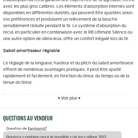
avec les plus gros calibres. Les éléments d'absorption internes sont
disponibles en différentes duretés, qui peuvent être ajustées selon
vos préférences et produisent un relèvement de la bouche
sensiblement réduite pendant le tir. Le système d'absorption du
recul, en particulier en combinaison avec le R8 Ultimate Silence ou
une autre option de silencieux, offre un confort inégalé lors du tir.
Sabot amortisseur réglable
Le réglage de la longueur, hauteur et du pitch du sabot amortisseur
offrent de nombreux avantages pratiques. Il peut être ajusté
rapidement et facilement, en fonction du tireur, du temps ou de la
tenue du tireur.
Pour cet achat nous vous remercions de bien vouloir nous faire
▾ Voir plus ▾
parvenir par courrier ou par mail, à l'adresse suivante :
xxxx@xxxx
,
les éléments obligatoires listés ci-dessous.
Rappel : Vente interdite au moins de 18 ans
QUESTIONS AU VENDEUR
Pour les armes ou munitions de catégorie C
Question de
Kamkam67
Copie de votre carte nationale d'identité (CNI) recto verso ou
Bonjour combien pour le modèle cuir en calibre 300
Passeport