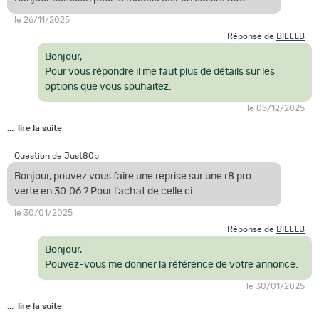
Votre numéro de téléphone mobile ainsi que votre adresse mail
le 26/11/2025
Votre licence de tir définitive (pas provisoire) en cours de
Réponse de
BILLEB
validité tamponnée du médecin
OU
Bonjour,
Votre permis de chasse accompagné de sa validation de
Pour vous répondre il me faut plus de détails sur les
l'année en cours ou N-1
options que vous souhaitez.
Pour les armes uniquement : Un justificatif de domicile de
moins de 3 mois (edf-téléphone-gaz)
le 05/12/2025
... lire la suite
Détails techniques :
Question de
Just80b
MARQUE
: Blaser
MODELE
: R8 Ultimate
Bonjour, pouvez vous faire une reprise sur une r8 pro
TYPE D'ARME
: Carabine Linéaire
verte en 30.06 ? Pour l'achat de celle ci
CHOKES
: Non
le 30/01/2025
EJECTEURS
: Oui
Réponse de
BILLEB
BILLE D'ACIER
: Non
CAPACITE DE L'ARME
: 5 pour 30-06 et 9,3x62 / 4 pour 300 et 7RM
Bonjour,
CAPACITE CHARGEUR AMOVIBLE
: 4 pour 30-06 et 9,3x62 / 3
Pouvez-vous me donner la référence de votre annonce.
pour 300 et 7RM
le 30/01/2025
DETENTE
: 1 directe avec armeur séparé
... lire la suite
MONTAGE OPTIQUE
: Brevet démontable