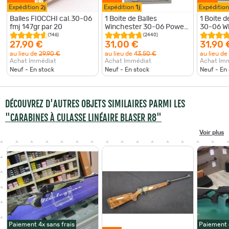
Expédition
2j
Expédition
1j
Expéditio
Balles FIOCCHI cal.30-06
1 Boite de Balles
1 Boite 
fmj 147gr par 20
Winchester 30-06 Power
30-06 Wh
Point 180gr
(146)
(2440)
27,90 €
31,00 €
31,90 
au lieu de
29,90 €
au lieu de
43,50 €
au lieu de
Achat Immédiat
Achat Immédiat
Achat Im
Neuf - En stock
Neuf - En stock
Neuf - En
DÉCOUVREZ D'AUTRES OBJETS SIMILAIRES PARMI LES
"CARABINES À CULASSE LINÉAIRE BLASER R8"
Voir plus
Paiement 4x sans frais
Paiement