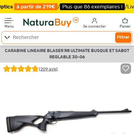
tir de 219€
/
Plus que 86 exemplaires !
/
Livraison offer
Menu
Se connecter
Panier
Filtrer
CARABINE LINEAIRE BLASER R8 ULTIMATE BUSQUE ET SABOT
REGLABLE 30-06
(209 avis)