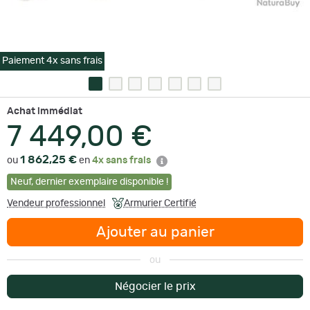
Paiement 4x sans frais
Achat immédiat
7 449,00 €
1 862,25 €
ou
en
4x sans frais
Neuf
,
dernier exemplaire disponible !
Vendeur professionnel
Armurier Certifié
Ajouter au panier
ou
Négocier le prix