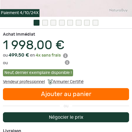
Paiement 4/10/24X
Achat immédiat
1 998,00 €
499,50 €
ou
en
4x sans frais
ou
Neuf
,
dernier exemplaire disponible !
Vendeur professionnel
Armurier Certifié
Ajouter au panier
ou
Négocier le prix
Livraison