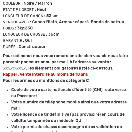
:
Noire / Marron
COULEUR
:
Neuf
ETAT DE L'OBJET
:
53 cm
LONGUEUR DE CANON
:
Canon fileté, Armeur séparé, Bande de battue
VENDUE AVEC
:
3kg230
POIDS
:
36cm
LONGUEUR DE CROSSE
:
Oui
GARANTIE
:
Constructeur
DURÉE
Pour cet achat nous vous remercions de bien vouloir nous faire
parvenir par courrier ou par mail, à l'adresse suivante :
xxxx@xxxx
, les éléments obligatoires listés ci-dessous.
Rappel : Vente interdite au moins de 18 ans
Pour les armes ou munitions de catégorie C
Copie de votre carte nationale d'identité (CNI) recto verso
ou Passeport
Votre numéro de téléphone mobile ainsi que votre adresse
mail
Votre licence de tir définitive (pas provisoire) en cours de
validité tamponnée du médecin OU
Votre permis de chasse accompagné de sa validation de