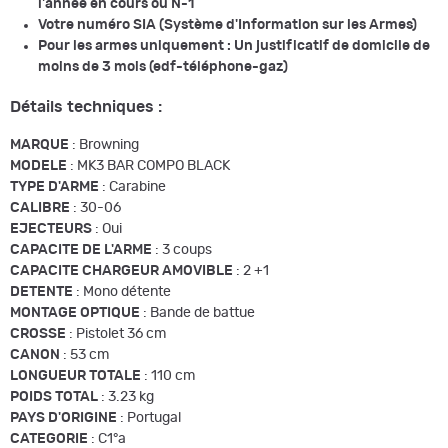
l'année en cours ou N-1
Votre numéro SIA (Système d'Information sur les Armes)
Pour les armes uniquement : Un justificatif de domicile de
moins de 3 mois (edf-téléphone-gaz)
Détails techniques :
MARQUE
: Browning
MODELE
: MK3 BAR COMPO BLACK
TYPE D'ARME
: Carabine
CALIBRE
: 30-06
EJECTEURS
: Oui
CAPACITE DE L'ARME
: 3 coups
CAPACITE CHARGEUR AMOVIBLE
: 2 +1
DETENTE
: Mono détente
MONTAGE OPTIQUE
: Bande de battue
CROSSE
: Pistolet 36 cm
CANON
: 53 cm
LONGUEUR TOTALE
: 110 cm
POIDS TOTAL
: 3.23 kg
PAYS D'ORIGINE
: Portugal
CATEGORIE
: C1°a