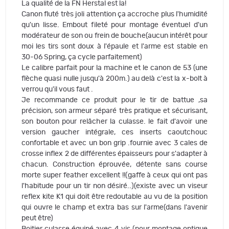
La qualité de la FN Herstal est la!
Canon fluté très joli attention ça accroche plus l'humidité
qu'un lisse. Embout fileté pour montage éventuel d'un
modérateur de son ou frein de bouche(aucun intérêt pour
moi les tirs sont doux à l'épaule et l'arme est stable en
30-06 Spring, ça cycle parfaitement)
Le calibre parfait pour la machine et le canon de 53 (une
flèche quasi nulle jusqu'à 200m.) au delà c'est la x-bolt à
verrou qu'il vous faut .
Je recommande ce produit pour le tir de battue ,sa
précision, son armeur séparé très pratique et sécurisant,
son bouton pour relâcher la culasse. le fait d'avoir une
version gaucher intégrale, ces inserts caoutchouc
confortable et avec un bon grip .fournie avec 3 cales de
crosse inflex 2 de différentes épaisseurs pour s'adapter à
chacun. Construction éprouvée, détente sans course
morte super feather excellent !!(gaffe à ceux qui ont pas
l'habitude pour un tir non désiré..)(existe avec un viseur
reflex kite K1 qui doit être redoutable au vu de la position
qui ouvre le champ et extra bas sur l'arme(dans l'avenir
peut être)