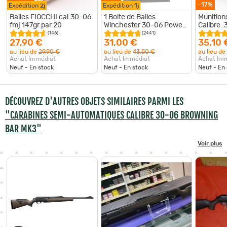
-17%
Expédition
2j
Expédition
1j
Balles FIOCCHI cal.30-06
1 Boite de Balles
Munitions
fmj 147gr par 20
Winchester 30-06 Power
Calibre 
Point 180gr
grains p
(146)
(2441)
27,90 €
31,00 €
35,10 
au lieu de
29,90 €
au lieu de
43,50 €
au lieu de
Achat Immédiat
Achat Immédiat
Achat Im
Neuf - En stock
Neuf - En stock
Neuf - En
DÉCOUVREZ D'AUTRES OBJETS SIMILAIRES PARMI LES
"CARABINES SEMI-AUTOMATIQUES CALIBRE 30-06 BROWNING
BAR MK3"
Voir plus