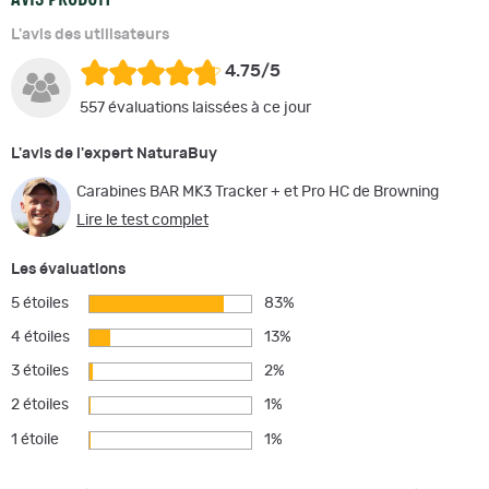
L'avis des utilisateurs
4.75/5
557 évaluations laissées à ce jour
L'avis de l'expert NaturaBuy
Carabines BAR MK3 Tracker + et Pro HC de Browning
Lire le test complet
Les évaluations
5 étoiles
83%
4 étoiles
13%
3 étoiles
2%
2 étoiles
1%
1 étoile
1%