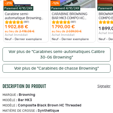
-21%
-12%
Paiement 4/10/24X
Paiement 4/10/24X
Paiement
Carabine semi-
CARABINE BROWNING
BROWNI
automatique Browning
BAR MK3 COMPO HC
COMPO 
Bar MK3 30-06 Appuie-
BROWN ADJUSTABLE
(557)
(557)
joue réglable Filetée
CALIBRE 30-06 GAUCHER
1 902,88 €
1 790,00 €
1 899,
Composite Brown Black
NEUVE
au lieu de
2 418,08 €
au lieu de
2 039,00 €
Achat Im
Achat Immédiat
Achat Immédiat
Neuf - Dernier exemplaire
Neuf - Dernier exemplaire
Neuf - De
Voir plus de "Carabines semi-automatiques Calibre
30-06 Browning"
Voir plus de "Carabines de chasse Browning"
DESCRIPTION DU PRODUIT
Signaler
:
Browning
MARQUE
:
Bar MK3
MODÈLE
:
Composite Black Brown HC Threaded
MODÈLE
:
Synthétique
MATIÈRE DE CROSSE