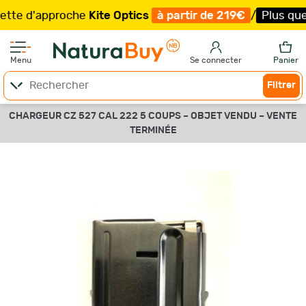
 d'approche
Kite Optics
à partir de 219€
/
Plus que 23 
Menu
Se connecter
Panier
Filtrer
CHARGEUR CZ 527 CAL 222 5 COUPS –
OBJET VENDU –
VENTE
TERMINÉE