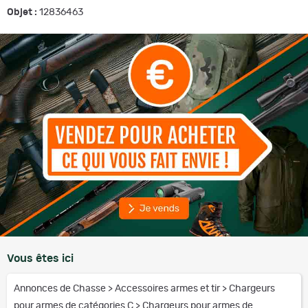
Objet :
12836463
Vous êtes ici
Annonces de Chasse
>
Accessoires armes et tir
>
Chargeurs
pour armes de catégories C
>
Chargeurs pour armes de