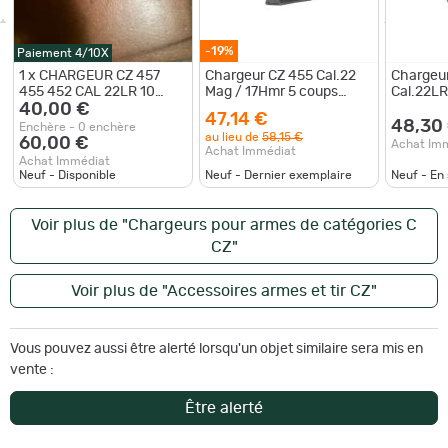
-19%
Paiement 4/10X
1 x CHARGEUR CZ 457
Chargeur CZ 455 Cal.22
Chargeur
455 452 CAL 22LR 10
Mag / 17Hmr 5 coups
Cal.22L
COUPS
40,00 €
polymère
47,14 €
48,30
Enchère - 0 enchère
au lieu de
58,15 €
60,00 €
Achat Im
Achat Immédiat
Achat Immédiat
Neuf - Disponible
Neuf - Dernier exemplaire
Neuf - En
Voir plus de "Chargeurs pour armes de catégories C
CZ"
Voir plus de "Accessoires armes et tir CZ"
Vous pouvez aussi être alerté lorsqu'un objet similaire sera mis en
vente :
Être alerté