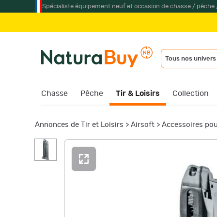
Spécialiste équipement neuf et occasion de chasse / pêche 
Tous nos univers
Chasse
Pêche
Tir & Loisirs
Collection
Annonces de Tir et Loisirs
>
Airsoft
>
Accessoires pou