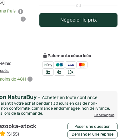
%]
ou
ans frais
Négocier le prix
Paiements sécurisés
Relais
posés
 moins de 48H
ion NaturaBuy
-
Achetez en toute confiance
arantit votre achat pendant 30 jours en cas de non-
n, non conformité, commande endommagée, non délivrance.
és lors de la commande.
En savoir plus
azooka-stock
Poser une question
(
5135
)
Demander une reprise