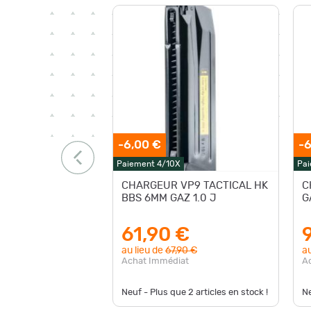
-6,00 €
-6
Paiement 4/10X
Pai
CHARGEUR VP9 TACTICAL HK
C
BBS 6MM GAZ 1.0 J
G
61,90 €
au lieu de
67,90 €
au
Achat Immédiat
A
Neuf - Plus que
2
articles en stock !
Ne