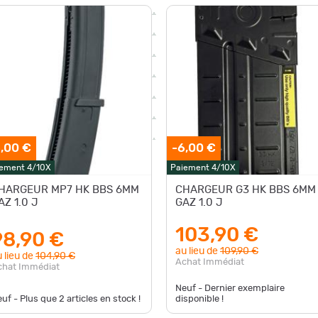
,00 €
-6,00 €
ement 4/10X
Paiement 4/10X
HARGEUR MP7 HK BBS 6MM
CHARGEUR G3 HK BBS 6MM
AZ 1.0 J
GAZ 1.0 J
103,90 €
98,90 €
au lieu de
109,90 €
 lieu de
104,90 €
Achat Immédiat
chat Immédiat
Neuf - Dernier exemplaire
uf - Plus que
2
articles en stock !
disponible !