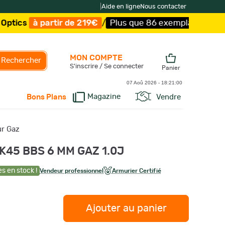
|
Aide en ligne
Nous contacter
artir de 219€
/
Plus que 86 exemplaires !
/
Livraison off
MON COMPTE
Rechercher
S'inscrire / Se connecter
Panier
07 Aoû 2026 -
18:21:01
Magazine
Vendre
Bons Plans
ur Gaz
45 BBS 6 MM GAZ 1.0J
es en stock !
Vendeur professionnel
Armurier Certifié
Ajouter au panier