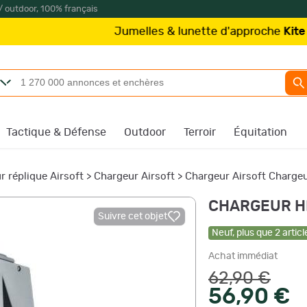
/ outdoor, 100% français
Jumelles & lunette d'approche
Kite Optics
à p
Tactique & Défense
Outdoor
Terroir
Équitation
r réplique Airsoft
>
Chargeur Airsoft
>
Chargeur Airsoft Charge
CHARGEUR HK
Suivre cet objet
Neuf
,
plus que
2
articl
Achat immédiat
62,90 €
56,90 €