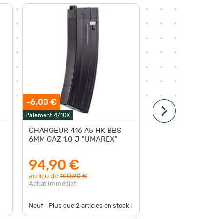
-6,00 €
Paiement 4/10X
Paiement 4
CHARGEUR 416 A5 HK BBS
CHARGE
6MM GAZ 1.0 J "UMAREX"
GAZ 1.0
94,90 €
120,
au lieu de
100,90 €
Achat Im
Achat Immédiat
Neuf - Plus que
2
articles en stock !
Neuf - D