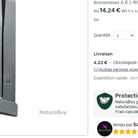
économisez 6 € [-10
14,24 €
ou
en
4 x s
ou
Quantité :
Livraison
4,22 €
- Chronopost 
[+] Autres services pro
Expédition rapide : en
Protect
NaturaBuy g
satisfactio
Frais calcul
b
Vendu par