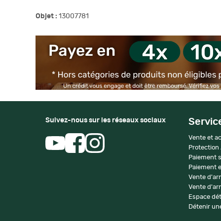
Objet :
13007781
Suivez-nous sur les réseaux sociaux
Servic
Vente et ac
Protection
Paiement s
Paiement e
Vente d'ar
Vente d'arm
Espace dét
Détenir une