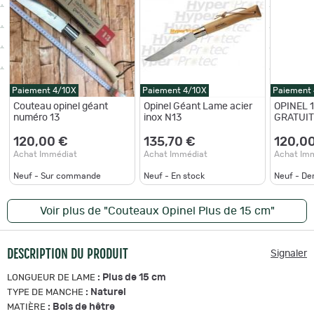
Paiement 4/10X
Paiement 4/10X
Paiement
Couteau opinel géant
Opinel Géant Lame acier
OPINEL 
numéro 13
inox N13
GRATUIT 
prénom 
7.10!!lise
120,00 €
135,70 €
120,0
Achat Immédiat
Achat Immédiat
Achat Im
Neuf - Sur commande
Neuf - En stock
Neuf - De
Voir plus de "Couteaux Opinel Plus de 15 cm"
DESCRIPTION DU PRODUIT
Signaler
:
Plus de 15 cm
LONGUEUR DE LAME
:
Naturel
TYPE DE MANCHE
:
Bois de hêtre
MATIÈRE