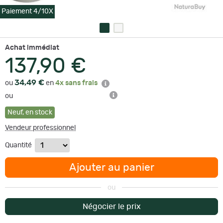
Paiement 4/10X
Achat immédiat
137,90 €
34,49 €
ou
en
4x sans frais
ou
Neuf
,
en stock
Vendeur professionnel
Quantité
Ajouter au panier
ou
Négocier le prix