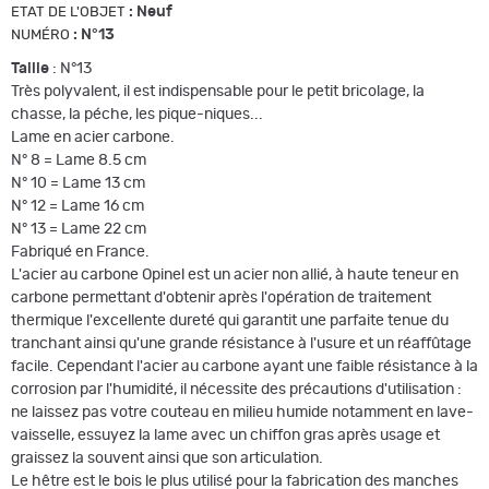
:
Neuf
ETAT DE L'OBJET
:
N°13
NUMÉRO
Taille
: N°13
Très polyvalent, il est indispensable pour le petit bricolage, la
chasse, la péche, les pique-niques...
Lame en acier carbone.
N° 8 = Lame 8.5 cm
N° 10 = Lame 13 cm
N° 12 = Lame 16 cm
N° 13 = Lame 22 cm
Fabriqué en France.
L'acier au carbone Opinel est un acier non allié, à haute teneur en
carbone permettant d'obtenir après l'opération de traitement
thermique l'excellente dureté qui garantit une parfaite tenue du
tranchant ainsi qu'une grande résistance à l'usure et un réaffûtage
facile. Cependant l'acier au carbone ayant une faible résistance à la
corrosion par l'humidité, il nécessite des précautions d'utilisation :
ne laissez pas votre couteau en milieu humide notamment en lave-
vaisselle, essuyez la lame avec un chiffon gras après usage et
graissez la souvent ainsi que son articulation.
Le hêtre est le bois le plus utilisé pour la fabrication des manches