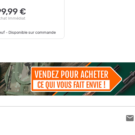
99,99 €
chat Immédiat
euf - Disponible sur commande