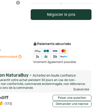
ou
Négocier le prix
Paiements sécurisés
o
n communiqué
Virement également possible.
ion NaturaBuy
-
Achetez en toute confiance
arantit votre achat pendant 30 jours en cas de non-
n, non conformité, commande endommagée, non délivrance.
és lors de la commande.
En savoir plus
diff
Poser une question
(
173
)
Demander une reprise