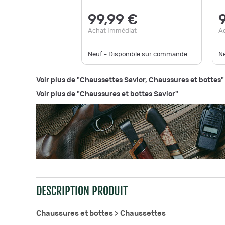
99,99 €
Achat Immédiat
A
Neuf - Disponible sur commande
N
Voir plus de "Chaussettes Savior, Chaussures et bottes"
Voir plus de "Chaussures et bottes Savior"
DESCRIPTION PRODUIT
Chaussures et bottes >
Chaussettes