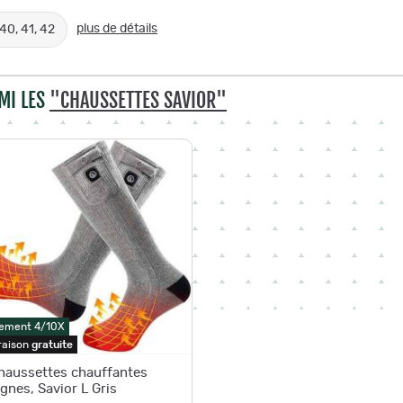
plus de détails
 40, 41, 42
MI LES
"CHAUSSETTES SAVIOR"
ement 4/10X
raison
gratuite
haussettes chauffantes
ignes, Savior L Gris