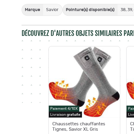
Marque
Savior
Pointure(s) disponible(s)
38, 39,
DÉCOUVREZ D'AUTRES OBJETS SIMILAIRES PAR
Paiement 4/10X
Pai
Livraison
gratuite
Liv
Chaussettes chauffantes
C
Tignes, Savior XL Gris
T