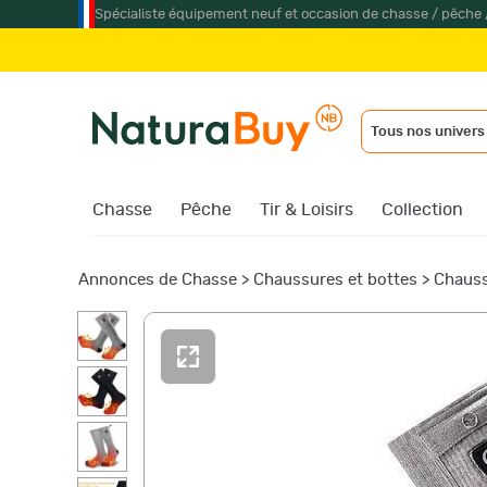
Spécialiste équipement neuf et occasion de chasse / pêche 
Jum
Tous nos univers
Chasse
Pêche
Tir & Loisirs
Collection
Annonces de Chasse
>
Chaussures et bottes
>
Chauss