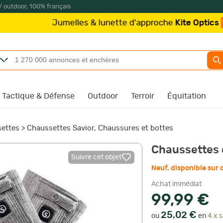
/ outdoor, 100% français
elles & lunette d'approche
Kite Optics
à partir de 219
Tactique & Défense
Outdoor
Terroir
Équitation
ettes
>
Chaussettes Savior, Chaussures et bottes
Chaussettes 
Suivre cet objet
Neuf
,
disponible su
Achat immédiat
99,99 €
25,02 €
ou
en
4 x s