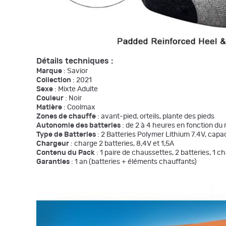
Détails techniques :
Marque
: Savior
Collection
: 2021
Sexe
: Mixte Adulte
Couleur
: Noir
Matière
: Coolmax
Zones de chauffe
: avant-pied, orteils, plante des pieds
Autonomie des batteries
: de 2 à 4 heures en fonction du
Type de Batteries
: 2 Batteries Polymer Lithium 7.4V, cap
Chargeur
: charge 2 batteries, 8,4V et 1,5A
Contenu du Pack
: 1 paire de chaussettes, 2 batteries, 1 ch
Garanties
: 1 an (batteries + éléments chauffants)