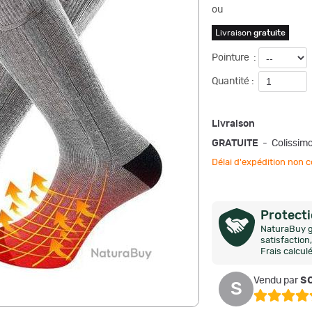
ou
Livraison
gratuite
Pointure
:
Quantité :
Livraison
GRATUITE
- Colissim
Délai d'expédition no
Protect
NaturaBuy g
satisfactio
Frais calcul
so
Vendu par
S