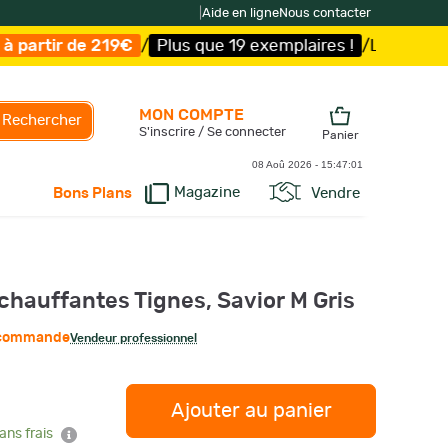
|
Aide en ligne
Nous contacter
€
/
Plus que 19 exemplaires !
/
Livraison offerte et expéd
MON COMPTE
Rechercher
S'inscrire / Se connecter
Panier
08 Aoû 2026 -
15:47:02
Magazine
Vendre
Bons Plans
chauffantes Tignes, Savior M Gris
r commande
Vendeur professionnel
Ajouter au panier
ans frais