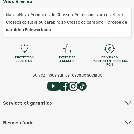
Vous êtes ici
NaturaBuy
>
Annonces de Chasse
>
Accessoires armes et tir
>
Crosses de fusils ou carabines
>
Crosse de carabine
>
Crosse de
carabine Feinwerkbau
PROTECTION
EXPERTISE
PRIX BAS &
ACHETEUR
& CONSEIL
PAIEMENT EN PLUSIEURS
FOIS
Suivez-nous sur les réseaux sociaux
Services et garanties
Besoin d'aide