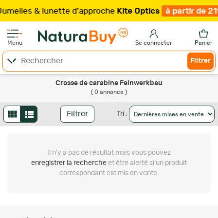
melles & lunette d'approche
Kite Optics
à partir de 21
Menu
Se connecter
Panier
Filtrer
Crosse de carabine Feinwerkbau
( 0 annonce )
Filtrer
Tri :
Il n'y a pas de résultat
mais vous pouvez
enregistrer la recherche
et être alerté si un produit
correspondant est mis en vente.