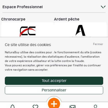
Espace Professionnel
Chronocarpe
Ardent pêche
Fermer
Ce site utilise des cookies
Informations légales
NaturaBuy utilise des cookies pour : le fonctionnement du site (cookies
nécessaires), la réalisation des statistiques d'audience, l'amélioration
Charte éthique
de votre expérience utilisateur et la lutte contre la fraude.
Mentions légales
Vous pouvez accepter, gérer vos préférences par finalité ou continuer
Règlement & Conditions d'utilisation
votre navigation sans accepter.
Politique de protection
des données personnelles
Tout accepter
Personnalisation des cookies
Personnaliser
Enregistrer la recherche
Copyright © 2007-2026 NaturaBuy. Tous droits réservés. N°CNIL: 1239459.
Les marques commerciales mentionnées appartiennent à leurs propriétaires
respectifs in 0.050 s