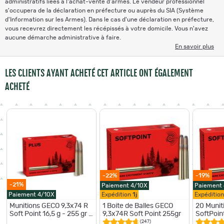
administratifs liées à l'achat-vente d'armes. Le vendeur professionnel
s'occupera de la déclaration en préfecture ou auprès du SIA (Système
d'Information sur les Armes). Dans le cas d'une déclaration en préfecture,
vous recevrez directement les récépissés à votre domicile. Vous n'avez
aucune démarche administrative à faire.
En savoir plus
LES CLIENTS AYANT ACHETÉ CET ARTICLE ONT ÉGALEMENT
ACHETÉ
-22%
-19%
-21%
Paiement 4/10X
Paiement
Paiement 4/10X
Expédition
1j
Expéditio
Munitions GECO 9,3x74 R
1 Boite de Balles GECO
20 Munit
Soft Point 16,5 g - 255 gr -
9,3x74R Soft Point 255gr
SoftPoin
Bte 20 - GECO 9.3.74 R DB
g 255Grs
(247)