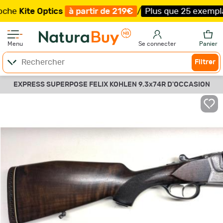
ite Optics
à partir de 219€
/
Plus que 25 exemplaires !
Menu
Se connecter
Panier
Filtrer
EXPRESS SUPERPOSE FELIX KOHLEN 9.3x74R D'OCCASION