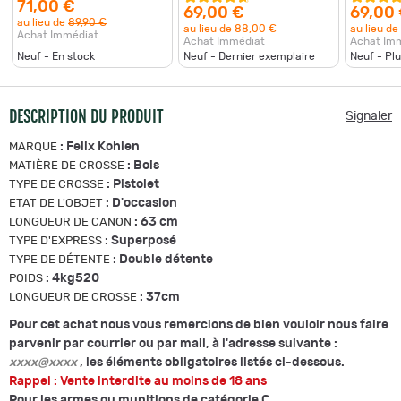
71,00 €
16.5g
69,00 €
69,00
au lieu de
89,90 €
au lieu de
88,00 €
au lieu de
Achat Immédiat
Achat Immédiat
Achat Im
Neuf - En stock
Neuf - Dernier exemplaire
Neuf - Pl
DESCRIPTION DU PRODUIT
Signaler
:
Felix Kohlen
MARQUE
:
Bois
MATIÈRE DE CROSSE
:
Pistolet
TYPE DE CROSSE
:
D'occasion
ETAT DE L'OBJET
:
63 cm
LONGUEUR DE CANON
:
Superposé
TYPE D'EXPRESS
:
Double détente
TYPE DE DÉTENTE
:
4kg520
POIDS
:
37cm
LONGUEUR DE CROSSE
Pour cet achat nous vous remercions de bien vouloir nous faire
parvenir par courrier ou par mail, à l'adresse suivante :
xxxx@xxxx
, les éléments obligatoires listés ci-dessous.
Rappel : Vente interdite au moins de 18 ans
Pour les armes ou munitions de catégorie C