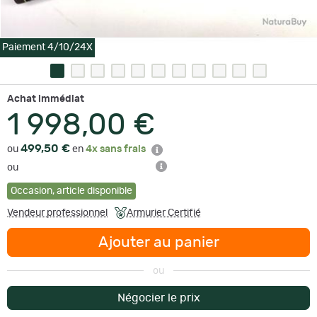
Paiement 4/10/24X
Achat immédiat
1 998,00 €
499,50 €
ou
en
4x sans frais
ou
Occasion
,
article disponible
Vendeur professionnel
Armurier Certifié
Ajouter au panier
ou
Négocier le prix