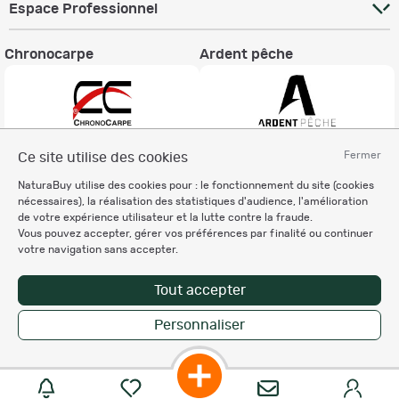
Espace Professionnel
Chronocarpe
Ardent pêche
Fermer
Ce site utilise des cookies
Informations légales
NaturaBuy utilise des cookies pour : le fonctionnement du site (cookies
Charte éthique
nécessaires), la réalisation des statistiques d'audience, l'amélioration
Mentions légales
de votre expérience utilisateur et la lutte contre la fraude.
Vous pouvez accepter, gérer vos préférences par finalité ou continuer
Règlement & Conditions d'utilisation
votre navigation sans accepter.
Politique de protection
des données personnelles
Tout accepter
Personnalisation des cookies
Personnaliser
Copyright © 2007-2026 NaturaBuy. Tous droits réservés. N°CNIL: 1239459.
Les marques commerciales mentionnées appartiennent à leurs propriétaires
respectifs in 0.084 s
Suggestions de recherche
Site NaturaBuy classique