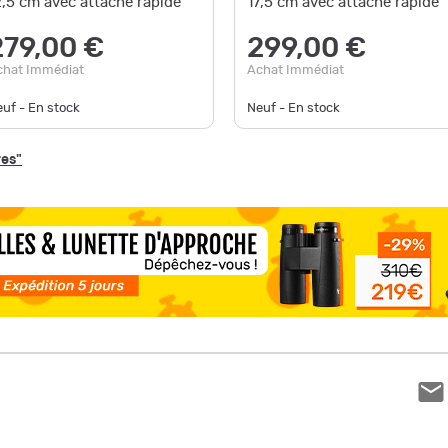
2,5 cm avec attache rapide
17,5 cm avec attache rapide
279,00 €
299,00 €
chat Immédiat
Achat Immédiat
uf - En stock
Neuf - En stock
res"