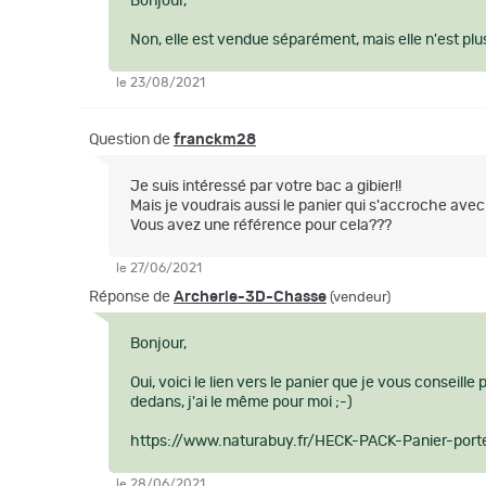
Bonjour,
Non, elle est vendue séparément, mais elle n'est plu
le 23/08/2021
Question de
franckm28
Je suis intéressé par votre bac a gibier!!
Mais je voudrais aussi le panier qui s'accroche avec
Vous avez une référence pour cela???
le 27/06/2021
Réponse de
Archerie-3D-Chasse
(vendeur)
Bonjour,
Oui, voici le lien vers le panier que je vous conseil
dedans, j'ai le même pour moi ;-)
https://www.naturabuy.fr/HECK-PACK-Panier-por
le 28/06/2021