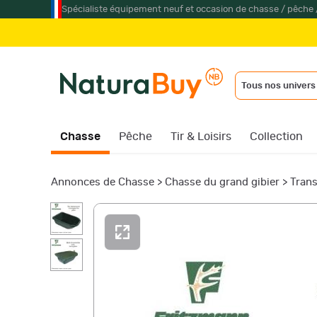
Spécialiste équipement neuf et occasion de chasse / pêche 
Tous nos univers
Chasse
Pêche
Tir & Loisirs
Collection
Annonces de Chasse
>
Chasse du grand gibier
>
Trans