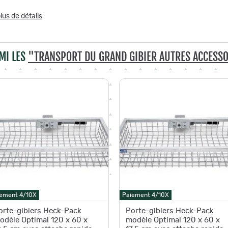
lus de détails
MI LES
"TRANSPORT DU GRAND GIBIER AUTRES ACCESS
ement 4/10X
Paiement 4/10X
orte-gibiers Heck-Pack
Porte-gibiers Heck-Pack
odèle Optimal 120 x 60 x
modèle Optimal 120 x 60 x