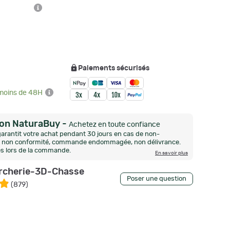
Paiements sécurisés
 moins de 48H
ion NaturaBuy
-
Achetez en toute confiance
arantit votre achat pendant 30 jours en cas de non-
n, non conformité, commande endommagée, non délivrance.
és lors de la commande.
En savoir plus
rcherie-3D-Chasse
Poser une question
(
879
)