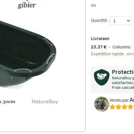
ou
Quantité :
Livraison
23,37 €
- Colissimo
Expédition rapide : en
Protect
NaturaBuy g
satisfactio
Frais calcul
A
Vendu par