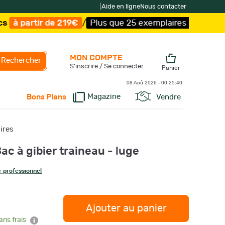
|
Aide en ligne
Nous contacter
e 219€
/
Plus que 25 exemplaires !
/
Livraison offerte et
MON COMPTE
Rechercher
S'inscrire / Se connecter
Panier
08 Aoû 2026 -
00:25:41
Magazine
Vendre
Bons Plans
ires
c à gibier traineau - luge
 professionnel
Ajouter au panier
ans frais