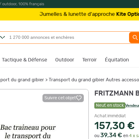
/ outdoor, 100% français
Jumelles & lunette d'approche
Kite Optics
à partir d
Tactique & Défense
Outdoor
Terroir
Équitation
port du grand gibier
>
Transport du grand gibier Autres accesso
FRITZMANN Ba
Suivre cet objet
Neuf
,
en stock
Vendeur
Achat immédiat
157,30 €
39,34 €
ou
en
4 x s