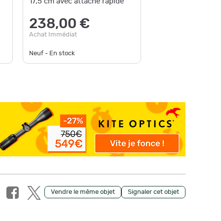
17,5 cm avec attache rapide
460
238,00 €
Achat Im
Achat Immédiat
Neuf - En stock
Neuf - Art
Vendre le même objet
Signaler cet objet