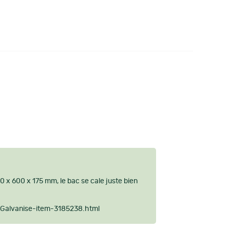
00 x 600 x 175 mm, le bac se cale juste bien
-Galvanise-item-3185238.html