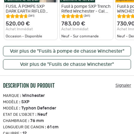
FUSIL À POMPE SXP
Fusil à pompe SXP Trench
Fusil à 
DARK EARTH RIFLED
Rifled Winchester - Cal.
WINCHES
WINCHESTER - option
12/76
shadow d
(341)
(341)
point rouge GECO
cal.12/7
520,00 €
783,00 €
730,9
Achat Immédiat
Achat Immédiat
Achat Im
Occasion - Disponible
Neuf - Sur commande
Neuf - De
Voir plus de "Fusils à pompe de chasse Winchester"
Voir plus de "Fusils de chasse Winchester"
DESCRIPTION DU PRODUIT
Signaler
:
Winchester
MARQUE
:
SXP
MODÈLE
:
Typhon Defender
MODÈLE
:
Neuf
ETAT DE L'OBJET
:
76 mm
CHAMBRAGE
:
61 cm
LONGUEUR DE CANON
:
12
CALIBRE