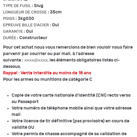
:
Slug
TYPE DE FUSIL
:
35cm
LONGUEUR DE CROSSE
:
3kg030
POIDS
:
Oui
EPREUVE BILLE D'ACIER
:
Oui
GARANTIE
:
Constructeur
DURÉE
Pour cet achat nous vous remercions de bien vouloir nous faire
parvenir par courrier ou par mail, à l'adresse
suivante :
xxxx@xxxx
, les éléments obligatoires listés ci-
dessous.
Rappel : Vente interdite au moins de 18 ans
Pour les armes ou munitions de catégorie C
Copie de votre carte nationale d'identité (CNI) recto verso
ou Passeport
Votre numéro de téléphone mobile ainsi que votre adresse
mail
Votre licence de tir définitive (pas provisoire) en cours de
validité OU
Votre permis de chasse accompagné de sa validation de