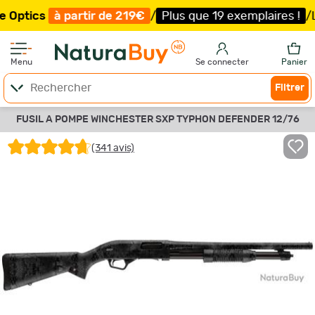
 partir de 219€
/
Plus que 19 exemplaires !
/
Livraison o
Menu
Se connecter
Panier
Filtrer
FUSIL A POMPE WINCHESTER SXP TYPHON DEFENDER 12/76
(341 avis)