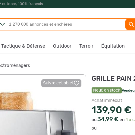
/ outdoor, 100% français
Tactique & Défense
Outdoor
Terroir
Équitation
lectroménagers
GRILLE PAIN
Suivre cet objet
Neuf
,
en stock
Vendeur
Achat immédiat
139,90 €
34,99 €
ou
en
4 x s
ou