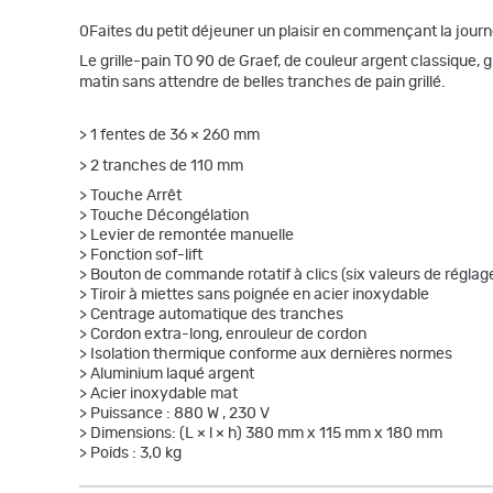
0Faites du petit déjeuner un plaisir en commençant la journé
Le grille-pain TO 90 de Graef, de couleur argent classique, 
matin sans attendre de belles tranches de pain
grillé.
>
1 fentes de 36 × 260 mm
> 2 tranches de 110 mm
> Touche Arrêt
> Touche Décongélation
> Levier de remontée manuelle
> Fonction sof-lift
> Bouton de commande rotatif à clics (six valeurs de réglag
> Tiroir à miettes sans poignée en acier inoxydable
> Centrage automatique des tranches
> Cordon extra-long, enrouleur de cordon
> Isolation thermique conforme aux dernières normes
> Aluminium laqué argent
> Acier inoxydable mat
> Puissance : 880 W , 230 V
> Dimensions: (L × l × h) 380 mm x 115 mm x 180 mm
> Poids : 3,0 kg