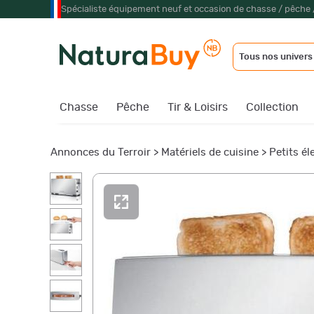
Spécialiste équipement neuf et occasion de chasse / pêche 
Tous nos univers
Chasse
Pêche
Tir & Loisirs
Collection
Annonces du Terroir
>
Matériels de cuisine
>
Petits é