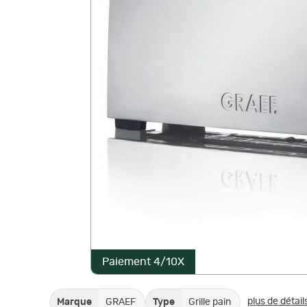
Paiement 4/10X
plus de détail
Marque
GRAEF
Type
Grille pain