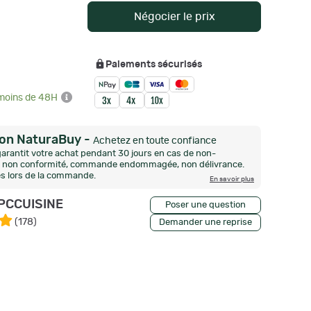
Négocier le prix
Paiements sécurisés
 moins de 48H
ion NaturaBuy
-
Achetez en toute confiance
arantit votre achat pendant 30 jours en cas de non-
n, non conformité, commande endommagée, non délivrance.
és lors de la commande.
En savoir plus
PCCUISINE
Poser une question
(
178
)
Demander une reprise