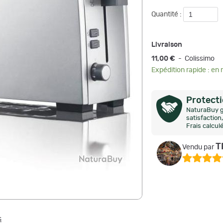
Quantité :
Livraison
11,00 €
- Colissimo
Expédition rapide : en
Protect
NaturaBuy g
satisfactio
Frais calcul
T
Vendu par
s