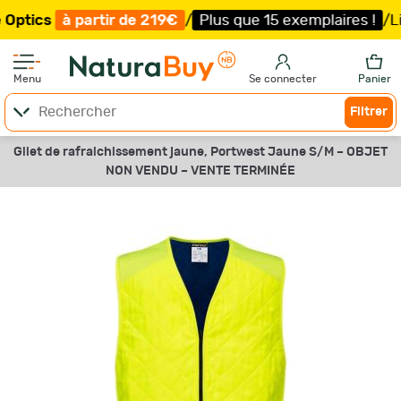
ics
à partir de 219€
/
Plus que 15 exemplaires !
/
Livrai
Menu
Se connecter
Panier
Filtrer
Gilet de rafraichissement jaune, Portwest Jaune S/M –
OBJET
NON VENDU –
VENTE TERMINÉE