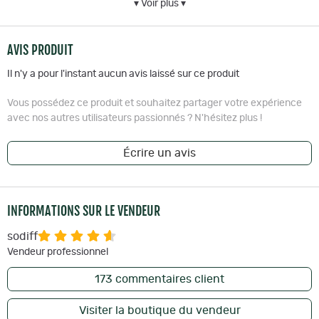
▾ Voir plus ▾
AVIS PRODUIT
Détails techniques :
Il n'y a pour l'instant aucun avis laissé sur ce produit
Marque
: Portwest
Vous possédez ce produit et souhaitez partager votre expérience
Collection
: 2020
avec nos autres utilisateurs passionnés ? N'hésitez plus !
Sexe
: Mixte Adulte
Couleur
: Jaune
Écrire un avis
Matière
: Fibres Super Absorbantes 160g
Protection
: Absorbant
Nous avons aimé :
: Gilet polyvalent à porter au travail comme
pendant les loisirs sportifs.
INFORMATIONS SUR LE VENDEUR
Poids
: 366 gr
Longueur de manches
: Sans manche
sodiff
Instruction de lavage
: Lavage en machine à 40°C, pas de
Vendeur professionnel
sèchage en machine
Procédé de rafraîchissement
: Par évaporation après trempage
173
commentaires client
dans l'eau fraîche
Visiter la boutique du vendeur