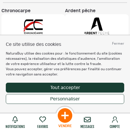
Chronocarpe
Ardent pêche
Fermer
Ce site utilise des cookies
Informations légales
NaturaBuy utilise des cookies pour : le fonctionnement du site (cookies
Charte éthique
nécessaires), la réalisation des statistiques d'audience, l'amélioration
Mentions légales
de votre expérience utilisateur et la lutte contre la fraude.
Vous pouvez accepter, gérer vos préférences par finalité ou continuer
Règlement & Conditions d'utilisation
votre navigation sans accepter.
Politique de protection
des données personnelles
Tout accepter
Personnalisation des cookies
Personnaliser
Copyright © 2007-2026 NaturaBuy. Tous droits réservés. N°CNIL: 1239459.
Les marques commerciales mentionnées appartiennent à leurs propriétaires
respectifs in 0.070 s
Suggestions de recherche
Site NaturaBuy classique
VENDRE
NOTIFICATIONS
FAVORIS
MESSAGES
COMPTE