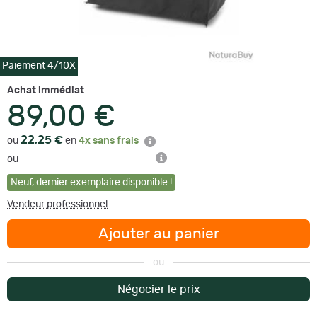
Paiement 4/10X
Achat immédiat
89,00 €
22,25 €
ou
en
4x sans frais
ou
Neuf
,
dernier exemplaire disponible !
Vendeur professionnel
Ajouter au panier
ou
Négocier le prix