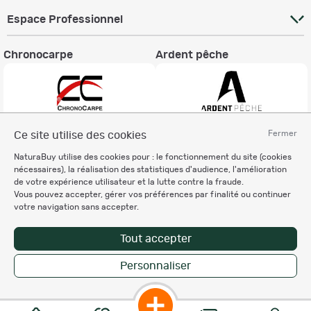
Espace Professionnel
Chronocarpe
Ardent pêche
Fermer
Ce site utilise des cookies
Informations légales
NaturaBuy utilise des cookies pour : le fonctionnement du site (cookies
Charte éthique
nécessaires), la réalisation des statistiques d'audience, l'amélioration
Mentions légales
de votre expérience utilisateur et la lutte contre la fraude.
Vous pouvez accepter, gérer vos préférences par finalité ou continuer
Règlement & Conditions d'utilisation
votre navigation sans accepter.
Politique de protection
des données personnelles
Tout accepter
Personnalisation des cookies
Personnaliser
Copyright © 2007-2026 NaturaBuy. Tous droits réservés. N°CNIL: 1239459.
Les marques commerciales mentionnées appartiennent à leurs propriétaires
respectifs in 0.042 s