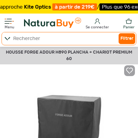
proche
Kite Optics
à partir de 219€
/
Plus que 96 exempl
Menu
Se connecter
Panier
Filtrer
HOUSSE FORGE ADOUR H890 PLANCHA + CHARIOT PREMIUM
60