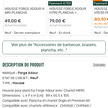
Paiement 4/10X
Paiement
HOUSSE FORGE ADOUR H
HOUSSE FORGE ADOUR
HOUSSE
680 PLANCHA
H790 PLANCHA +
H1030 P
CHARIOT MODERN 60
CHARIO
80,10 
49,00 €
79,00 €
au lieu de
Achat Immédiat
Achat Immédiat
Achat Im
Neuf - Dernier exemplaire
Neuf - En stock
Neuf - De
Voir plus de "Accessoires de barbecue, brasero,
plancha, etc..."
DESCRIPTION DU PRODUIT
Signaler
:
Forge Adour
MARQUE
:
Neuf
ETAT DE L'OBJET
:
Housse
TYPE
Housse pour plancha Forge Adour avec Chariot H890.
Dimensions : L x P x H (cm) : 89 x 55.5 x 105
Compatible avec Plancha et chariot Origin et Premium 60.
Compatible avec chariots référence : CHOA60 / CHPA60 /