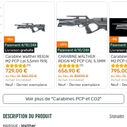
-15%
-9%
-24%
Paiement 4/10/24X
Paiement
Livraison
gratuite
Paiement 4/10/24X
Livraison
Carabine Walther REIGN
CARABINE WALTHER
Carabine
M2 PCP cal.5,5mm 19,9j
REIGN M2 PCP CAL 5.5MM
M2 PCP c
(11)
(11)
729,00 €
656,90 €
795,0
au lieu de
860,00 €
au lieu de
869,90 €
au lieu de
Achat Immédiat
Achat Immédiat
Achat Im
Neuf - Dernier exemplaire
Neuf - Dernier exemplaire
Neuf - De
Voir plus de "Carabines PCP et CO2"
DESCRIPTION DU PRODUIT
Signaler
:
Walther
MARQUE