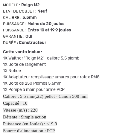
:
Reign M2
MODÈLE
:
Neuf
ETAT DE L'OBJET
:
5.5mm
CALIBRE
:
Moins de 20 joules
PUISSANCE
:
Entre 10 et 19.9 joules
PUISSANCE
:
Oui
GARANTIE
:
Constructeur
DURÉE
Cette vente inclus :
1X Walther "Reign M2"- calibre 5.5 plomb
1X Boite de rangement
1X Notice
1X Adaptateur remplissage umarex pour rotex RM8
1X Boîte de 250 Plombs 5.5mm
1X Pompe à main pour arme PCP
Calibre : 5.5 mm(.22) pellet - Canon 500 mm
Capacité : 10
Vitesse (m/s) : 220
Détente : Simple action
Puissance (en Joules) : <19.9
Source d'alimentation : PCP