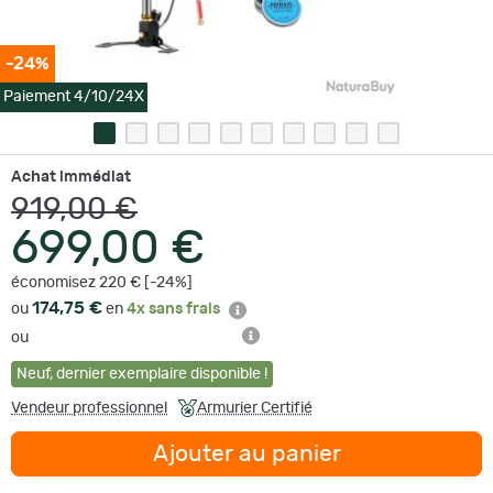
-24%
Paiement 4/10/24X
Achat immédiat
919,00 €
699,00 €
économisez 220 € [-24%]
174,75 €
ou
en
4x sans frais
ou
Neuf
,
dernier exemplaire disponible !
Vendeur professionnel
Armurier Certifié
Ajouter au panier