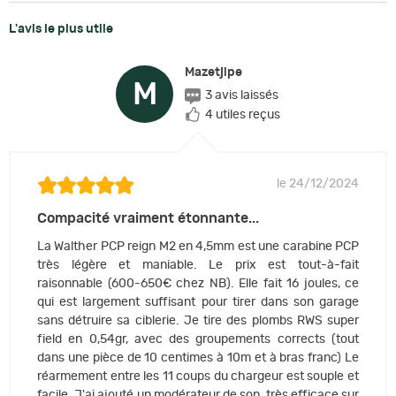
L'avis le plus utile
Mazetjipe
M
3 avis laissés
4 utiles reçus
le 24/12/2024
Compacité vraiment étonnante...
La Walther PCP reign M2 en 4,5mm est une carabine PCP
très légère et maniable. Le prix est tout-à-fait
raisonnable (600-650€ chez NB). Elle fait 16 joules, ce
qui est largement suffisant pour tirer dans son garage
sans détruire sa ciblerie. Je tire des plombs RWS super
field en 0,54gr, avec des groupements corrects (tout
dans une pièce de 10 centimes à 10m et à bras franc) Le
réarmement entre les 11 coups du chargeur est souple et
facile. J'ai ajouté un modérateur de son, très efficace sur