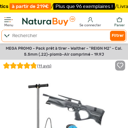
rtir de 219€
/
Plus que 96 exemplaires !
/
Livraison offe
Menu
Se connecter
Panier
Filtrer
MEGA PROMO - Pack prêt à tirer - Walther - "REIGN M2" - Cal.
5.5mm (.22)-plomb-Air comprimé - 19.9J
(11 avis)