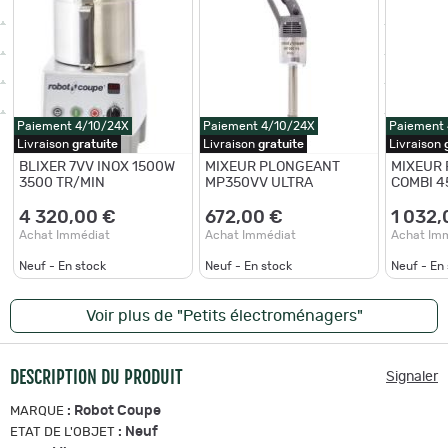
Paiement 4/10/24X
Paiement 4/10/24X
Paiement
Livraison
gratuite
Livraison
gratuite
Livraison
BLIXER 7VV INOX 1500W
MIXEUR PLONGEANT
MIXEUR
3500 TR/MIN
MP350VV ULTRA
COMBI 4
4 320,00 €
672,00 €
1 032,
Achat Immédiat
Achat Immédiat
Achat Im
Neuf - En stock
Neuf - En stock
Neuf - En
Voir plus de "Petits électroménagers"
DESCRIPTION DU PRODUIT
Signaler
:
Robot Coupe
MARQUE
:
Neuf
ETAT DE L'OBJET