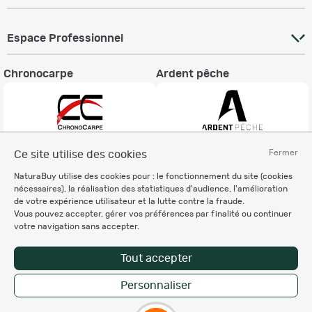
Espace Professionnel
Chronocarpe
Ardent pêche
Fermer
Ce site utilise des cookies
Informations légales
NaturaBuy utilise des cookies pour : le fonctionnement du site (cookies
Charte éthique
nécessaires), la réalisation des statistiques d'audience, l'amélioration
Mentions légales
de votre expérience utilisateur et la lutte contre la fraude.
Vous pouvez accepter, gérer vos préférences par finalité ou continuer
Règlement & Conditions d'utilisation
votre navigation sans accepter.
Politique de protection
des données personnelles
Tout accepter
Personnalisation des cookies
Personnaliser
Copyright © 2007-2026 NaturaBuy. Tous droits réservés. N°CNIL: 1239459.
Les marques commerciales mentionnées appartiennent à leurs propriétaires