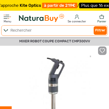
proche
Kite Optics
à partir de 219€
/
Plus que 16 exempl
Menu
Se connecter
Panier
Filtrer
MIXER ROBOT COUPE COMPACT CMP300VV