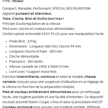
:
Mixeur
TYPE
Compact, Maniable, Performant, SPECIAL RESTAURATION
Appareil
puissant et silencieux.
Tube, Cloche, Bloc et Outils tout inox !
Principe d'autorégulation de la vitesse.
Pied avec cloche et couteau inox démontables.
Cordon spirale extensible EASY PLUG pour une manipulation facile.
Poids Brut : 3.9
kg
Dimensions : Longueur 660 mm, Cloche 94 mm
Longueur Cloche et tube : 300 mm
Cloche démontable.
Puissance : 350 Watts
Vitesse variable de 2300 à 9600 tr/min
Livré avec 1 support mural inox.
Fonction
intermittente
,
continue
et selon le modèle
vitesse
variable
conçues pour une souplesse d'utilisation et un réglage de
la vitesse en fonction de la préparation réalisée.
Pied et couteau entièrement démontables
pour un nettoyage
facile, une hygiène parfaite et une facilité d'entretien. Ce dispositif
exclusif, breveté Robot-Coupe, s'inscrit dans la procédure HACCP.
Couteau surmoulé
pour assurer une hygiène parfaite. Affûtage