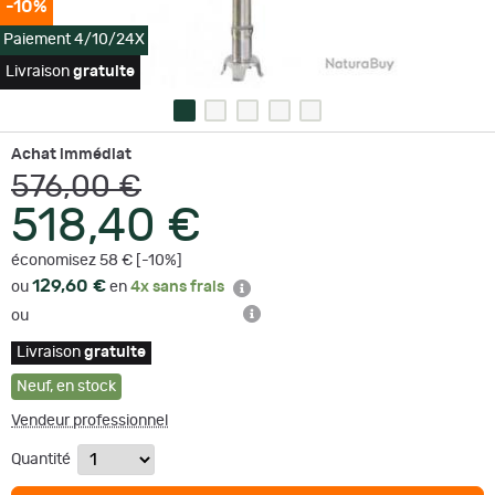
-10%
Paiement 4/10/24X
Livraison
gratuite
Achat immédiat
576,00 €
518,40 €
économisez 58 € [-10%]
129,60 €
ou
en
4x sans frais
ou
Livraison
gratuite
Neuf
,
en stock
Vendeur professionnel
Quantité