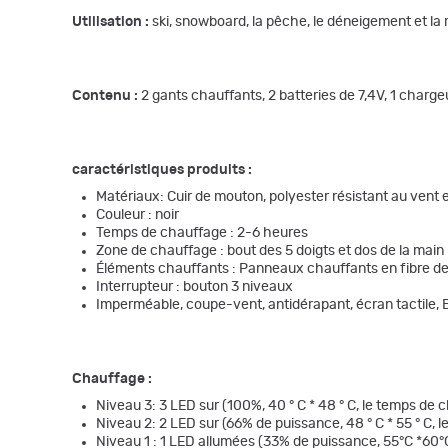
Utilisation :
ski, snowboard, la pêche, le déneigement et la m
Contenu :
2 gants chauffants, 2 batteries de 7,4V, 1 charge
caractéristiques produits :
Matériaux:
Cuir de mouton, polyester résistant au vent e
Couleur : noir
Temps de chauffage :
2-6 heures
Zone de chauffage :
bout des 5 doigts et dos de la main
Éléments chauffants : Panneaux chauffants en fibre de
Interrupteur : bouton 3 niveaux
Imperméable, coupe-vent, antidérapant, écran tactile, 
Chauffage :
Niveau 3: 3 LED sur (100%, 40 ° C * 48 ° C, le temps de
Niveau 2: 2 LED sur (66% de puissance, 48 ° C * 55 ° C,
Niveau 1 : 1 LED allumées (33% de puissance, 55°C *60