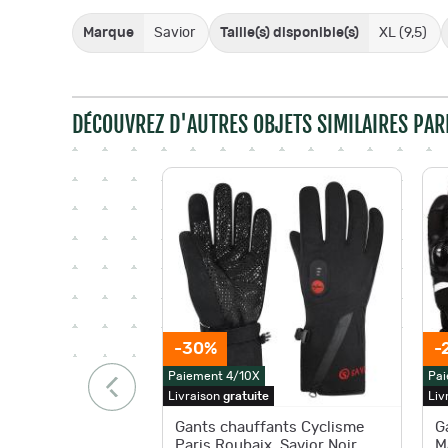
Marque
Savior
Taille(s) disponible(s)
XL (9,5)
DÉCOUVREZ D'AUTRES OBJETS SIMILAIRES PAR
-30%
-
Paiement 4/10X
Pai
Livraison
gratuite
Liv
Gants chauffants Cyclisme
G
Paris Roubaix. Savior Noir
M