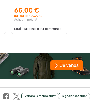
65,00 €
75,0
au lieu de
129,99 €
au lieu d
Achat Immédiat
Achat Im
Neuf - Disponible sur commande
Neuf - D
Vendre le même objet
Signaler cet objet