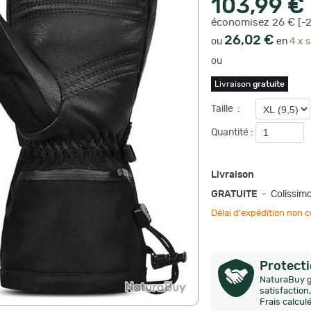
103,99 €
économisez 26 € [-
26,02 €
ou
en
4 x s
ou
Livraison
gratuite
Taille
:
Quantité :
Livraison
GRATUITE
- Colissim
Délai d'expédition no
Protect
NaturaBuy g
satisfactio
Frais calcul