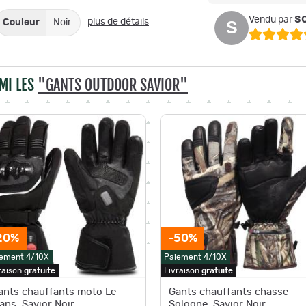
so
Vendu par
plus de détails
Couleur
Noir
S
MI LES
"GANTS OUTDOOR SAVIOR"
20%
-50%
ement 4/10X
Paiement 4/10X
raison
gratuite
Livraison
gratuite
ants chauffants moto Le
Gants chauffants chasse
ans. Savior Noir
Sologne. Savior Noir