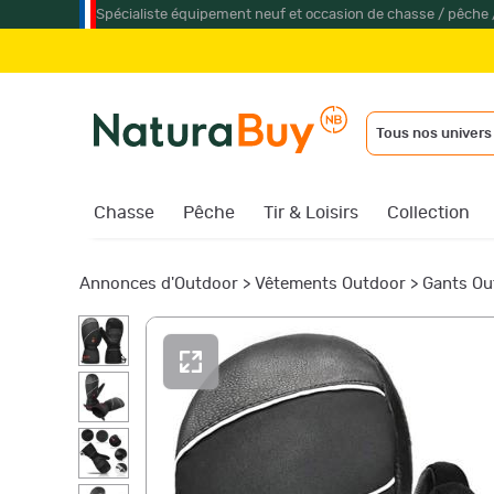
Spécialiste équipement neuf et occasion de chasse / pêche 
Jume
Tous nos univers
Chasse
Pêche
Tir & Loisirs
Collection
Annonces d'Outdoor
>
Vêtements Outdoor
>
Gants Ou