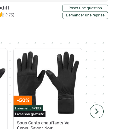
diff
Poser une question
(
173
)
Demander une reprise
-50%
-50%
Paiement 4/10X
Paiement 4
Livraison
gratuite
Livraison
g
Sous Gants chauffants Val
Gants Ch
Cenis. Savior Noir
Isère. S