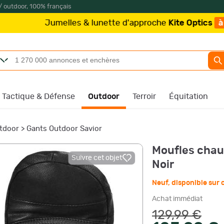
/ outdoor, 100% français
lles & lunette d'approche
Kite Optics
à partir de 219€
Tactique & Défense
Outdoor
Terroir
Équitation
tdoor
>
Gants Outdoor Savior
Moufles chauf
Suivre cet objet
Noir
Neuf
,
disponible su
Achat immédiat
129,99 €