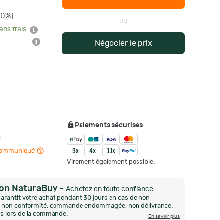
20%]
ou
ans frais
Négocier le prix
Paiements sécurisés
o
n communiqué
Virement également possible.
ion NaturaBuy
-
Achetez en toute confiance
arantit votre achat pendant 30 jours en cas de non-
n, non conformité, commande endommagée, non délivrance.
és lors de la commande.
En savoir plus