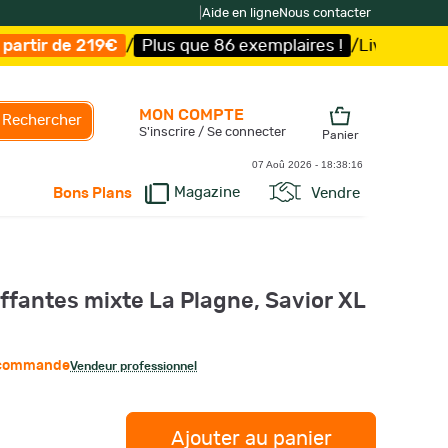
|
Aide en ligne
Nous contacter
/
Plus que 86 exemplaires !
/
Livraison offerte et expédi
MON COMPTE
Rechercher
S'inscrire / Se connecter
Panier
07 Aoû 2026 -
18:38:17
Magazine
Vendre
Bons Plans
fantes mixte La Plagne, Savior XL
r commande
Vendeur professionnel
Ajouter au panier