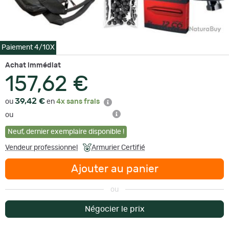
Paiement 4/10X
Achat immédiat
157,62 €
39,42 €
ou
en
4x sans frais
ou
Neuf
,
dernier exemplaire disponible !
Vendeur professionnel
Armurier Certifié
Ajouter au panier
ou
Négocier le prix