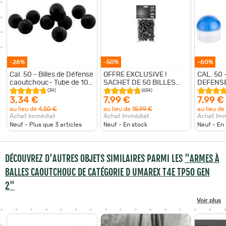
-26%
-50%
-60%
Cal. 50 - Billes de Défense
OFFRE EXCLUSIVE !
CAL. 50 
caoutchouc- Tube de 10
SACHET DE 50 BILLES
DEFENSE
billes
CAOUTCHOUC
MARQUAN
(34)
(634)
ENTRAINEMENT CAL.50
10 MUNI
3,34 €
7,99 €
7,99 €
au lieu de
4,50 €
au lieu de
15,99 €
au lieu de
Achat Immédiat
Achat Immédiat
Achat Im
Neuf - Plus que
3
articles
Neuf - En stock
Neuf - En
DÉCOUVREZ D'AUTRES OBJETS SIMILAIRES PARMI LES
"ARMES À
BALLES CAOUTCHOUC DE CATÉGORIE D UMAREX T4E TP50 GEN
2"
Voir plus