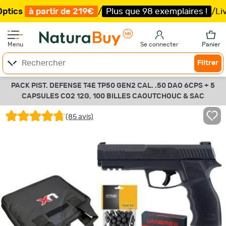
 partir de 219€
/
Plus que 98 exemplaires !
/
Livraison o
Menu
Se connecter
Panier
Filtrer
PACK PIST. DEFENSE T4E TP50 GEN2 CAL. .50 DAO 6CPS + 5
CAPSULES CO2 12G, 100 BILLES CAOUTCHOUC & SAC
(85 avis)