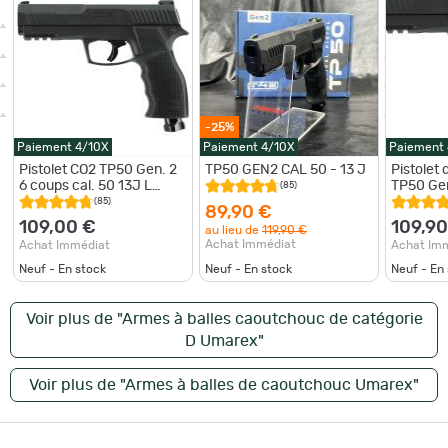
-25%
Paiement 4/10X
Paiement 4/10X
Paiement
Pistolet CO2 TP50 Gen. 2
TP50 GEN2 CAL 50 - 13 J
Pistolet
6 coups cal. 50 13J L
TP50 Gen2
(85)
213mm
J
(85)
89,90 €
109,00 €
109,90
au lieu de
119,90 €
Achat Immédiat
Achat Immédiat
Achat Im
Neuf - En stock
Neuf - En stock
Neuf - En
Voir plus de "Armes à balles caoutchouc de catégorie
D Umarex"
Voir plus de "Armes à balles de caoutchouc Umarex"