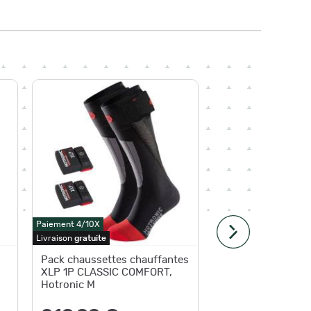
Paiement 4/10X
Paiement 4
Livraison
gratuite
Livraison
g
Pack chaussettes chauffantes
Pack ch
XLP 1P CLASSIC COMFORT,
XLP 1P
Hotronic M
COMFORT