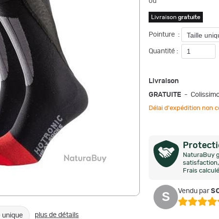
ou
Livraison
gratuite
Pointure
:
Quantité :
Livraison
GRATUITE
- Colissim
Délai d'expédition no
Protect
NaturaBuy g
satisfactio
Frais calcul
so
Vendu par
S
plus de détails
e unique