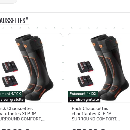
AUSSETTES"
ement 4/10X
Paiement 4/10X
raison
gratuite
Livraison
gratuite
ack Chaussettes
Pack Chaussettes
hauffantes XLP 1P
chauffantes XLP 1P
URROUND COMFORT,
SURROUND COMFORT,
otronic S
Hotronic XL