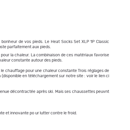
le bonheur de vos pieds. Le Heat Socks Set XLP 1P Classic
uste parfaitement aux pieds.
s pour la chaleur. La combinaison de ces matériaux favorise
haleur constante autour des pieds.
t le chauffage pour une chaleur constante Trois réglages de
sponible en téléchargement sur notre site : voir le lien ci
a tenue décontractée après ski. Mais ses chaussettes peuvnt
 et innovante po ur lutter contre le froid.