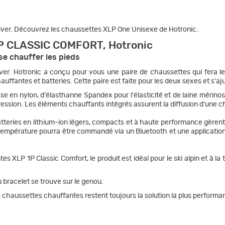
iver. Découvrez les chaussettes XLP One Unisexe de Hotronic.
1P CLASSIC COMFORT, Hotronic
se chauffer les pieds
iver. Hotronic a conçu pour vous une paire de chaussettes qui fera 
ffantes et batteries. Cette paire est faite pour les deux sexes et s'aj
sse en nylon, d'élasthanne Spandex pour l'élasticité et de laine mérino
ression. Les éléments chauffants intégrés assurent la diffusion d'une c
atteries en lithium-ion légers, compacts et à haute performance gèren
empérature pourra être commandé via un Bluetooth et une application (di
s XLP 1P Classic Comfort, le produit est idéal pour le ski alpin et à l
bracelet se trouve sur le genou.
haussettes chauffantes restent toujours la solution la plus performante