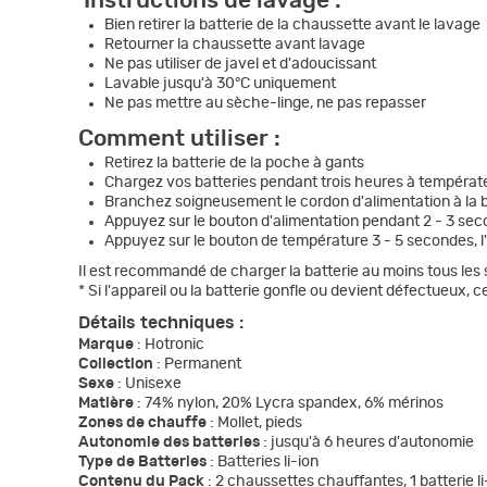
Instructions de lavage :
Bien retirer la batterie de la chaussette avant le lavage
Retourner la chaussette avant lavage
Ne pas utiliser de javel et d'adoucissant
Lavable jusqu'à 30°C uniquement
Ne pas mettre au sèche-linge, ne pas repasser
Comment utiliser :
Retirez la batterie de la poche à gants
Chargez vos batteries pendant trois heures à températeu
Branchez soigneusement le cordon d'alimentation à la ba
Appuyez sur le bouton d'alimentation pendant 2 - 3 sec
Appuyez sur le bouton de température 3 - 5 secondes, l'a
Il est recommandé de charger la batterie au moins tous les si
* Si l'appareil ou la batterie gonfle ou devient défectueux, 
Détails techniques :
Marque
: Hotronic
Collection
: Permanent
Sexe
: Unisexe
Matière
: 74% nylon, 20% Lycra spandex, 6% mérinos
Zones de chauffe
: Mollet, pieds
Autonomie des batteries
: jusqu'à 6 heures d'autonomie
Type de Batteries
: Batteries li-ion
Contenu du Pack
: 2 chaussettes chauffantes, 1 batterie 