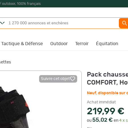
/ outdoor, 100% français
Tactique & Défense
Outdoor
Terroir
Équitation
ettes
Pack chausse
Suivre cet objet
COMFORT, Hot
Neuf
,
disponible su
Achat immédiat
219,99 €
55,02 €
ou
en
4 x s