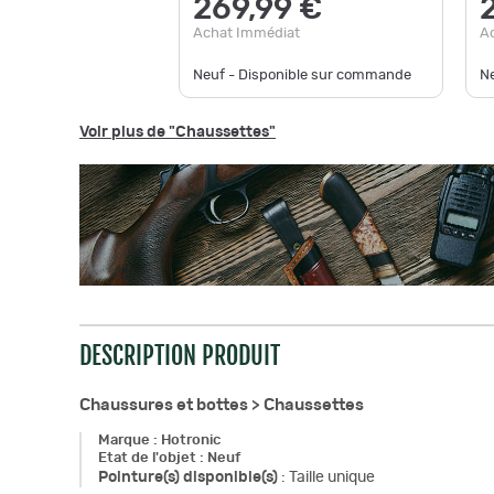
269,99 €
Achat Immédiat
A
Neuf - Disponible sur commande
N
Voir plus de "Chaussettes"
DESCRIPTION PRODUIT
Chaussures et bottes >
Chaussettes
Marque
:
Hotronic
Etat de l'objet
:
Neuf
Pointure(s) disponible(s)
:
Taille unique