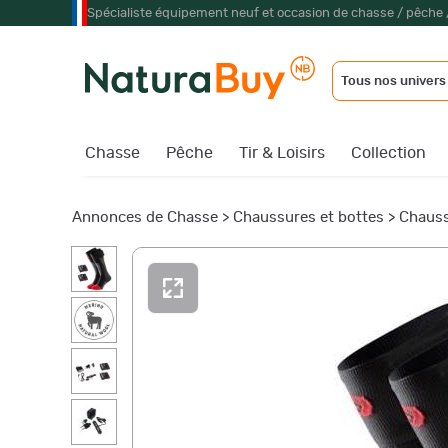
Spécialiste équipement neuf et occasion de chasse / pêche 
Tous nos univers
Chasse
Pêche
Tir & Loisirs
Collection
Annonces de Chasse
>
Chaussures et bottes
>
Chauss