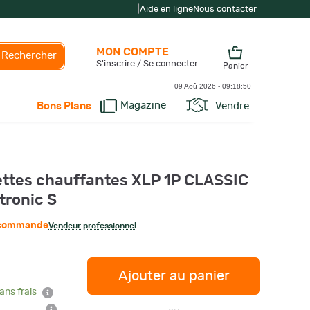
|
Aide en ligne
Nous contacter
MON COMPTE
Rechercher
S'inscrire / Se connecter
Panier
09 Aoû 2026 -
09:18:51
Magazine
Vendre
Bons Plans
ttes chauffantes XLP 1P CLASSIC
ronic S
r commande
Vendeur professionnel
Ajouter au panier
ans frais