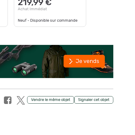
219,99 €
269,
Achat Immédiat
Achat Im
Neuf - Disponible sur commande
Neuf - D
Vendre le même objet
Signaler cet objet