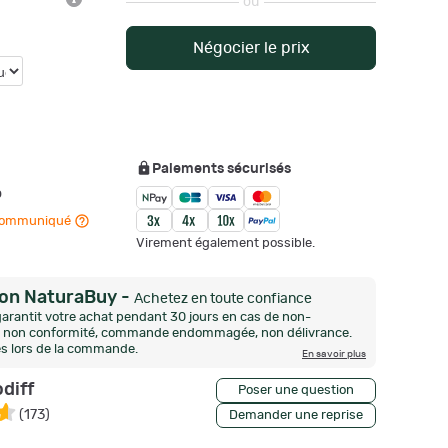
ou
Négocier le prix
Paiements sécurisés
o
n communiqué
Virement également possible.
ion NaturaBuy
-
Achetez en toute confiance
arantit votre achat pendant 30 jours en cas de non-
n, non conformité, commande endommagée, non délivrance.
és lors de la commande.
En savoir plus
diff
Poser une question
(
173
)
Demander une reprise