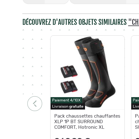
DÉCOUVREZ D'AUTRES OBJETS SIMILAIRES
"CH
Paiement 4/10X
Pai
Livraison
gratuite
Liv
Pack chaussettes chauffantes
P
XLP 1P BT SURROUND
c
COMFORT, Hotronic XL
S
H