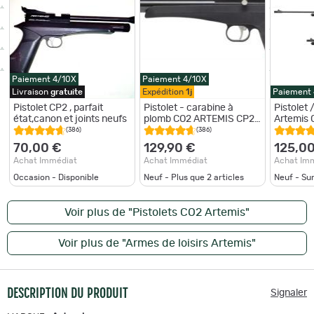
Paiement 4/10X
Paiement 4/10X
Livraison
gratuite
Expédition
1j
Paiement
Pistolet CP2 , parfait
Pistolet - carabine à
Pistolet 
état,canon et joints neufs
plomb CO2 ARTEMIS CP2
Artemis
(6/8 - 10/12 Joules) Noir
(386)
(386)
5,5 mm
70,00 €
129,90 €
125,0
Achat Immédiat
Achat Immédiat
Achat Im
Occasion - Disponible
Neuf - Plus que
2
articles
Neuf - S
Voir plus de "Pistolets CO2 Artemis"
Voir plus de "Armes de loisirs Artemis"
DESCRIPTION DU PRODUIT
Signaler