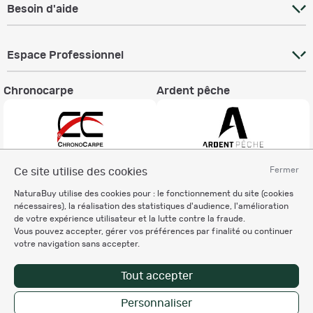
Besoin d'aide
Espace Professionnel
Chronocarpe
Ardent pêche
Fermer
Ce site utilise des cookies
Informations légales
NaturaBuy utilise des cookies pour : le fonctionnement du site (cookies
Charte éthique
nécessaires), la réalisation des statistiques d'audience, l'amélioration
Mentions légales
de votre expérience utilisateur et la lutte contre la fraude.
Vous pouvez accepter, gérer vos préférences par finalité ou continuer
Règlement & Conditions d'utilisation
votre navigation sans accepter.
Politique de protection
des données personnelles
Tout accepter
Personnalisation des cookies
Personnaliser