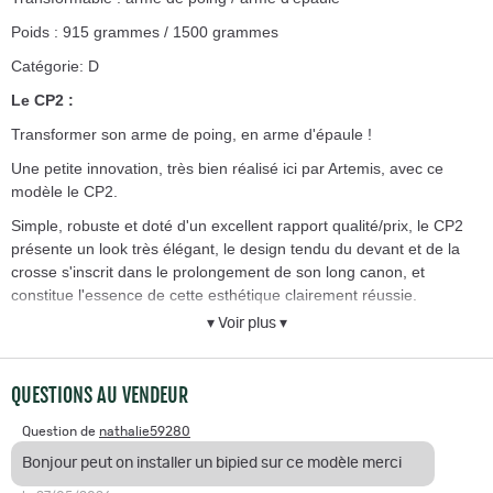
Poids : 915 grammes / 1500 grammes
Catégorie: D
Le CP2 :
Transformer son arme de poing, en arme d'épaule !
Une petite innovation, très bien réalisé ici par Artemis, avec ce
modèle le CP2.
Simple, robuste et doté d'un excellent rapport qualité/prix, le CP2
présente un look très élégant, le design tendu du devant et de la
crosse s'inscrit dans le prolongement de son long canon, et
constitue l'essence de cette esthétique clairement réussie.
▾ Voir plus ▾
L'arrière de la crosse à l'ergonomie bien pensée, de type queue de
castor contribue à cette élégance tout en apportant une tenue en
main propice à une bonne précision.
QUESTIONS AU VENDEUR
Question de
nathalie59280
Bonjour peut on installer un bipied sur ce modèle merci