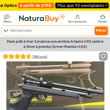
partir de 219€
/
Plus que 92 exemplaires !
/
Livraison of
Menu
Se connecter
Panier
Filtrer
Pack prêt à tirer Carabine convertible Artemis CP2 calibre
4,5mm à plombs (Arme+Plombs+CO2)
(386 avis)