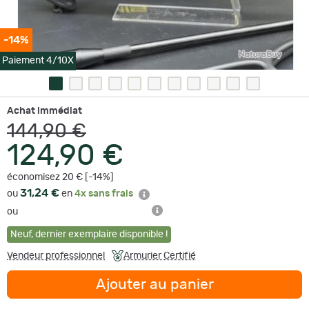
-14%
Paiement 4/10X
Achat immédiat
144,90 €
124,90 €
économisez 20 € [-14%]
31,24 €
ou
en
4x sans frais
ou
Neuf
,
dernier exemplaire disponible !
Vendeur professionnel
Armurier Certifié
Ajouter au panier