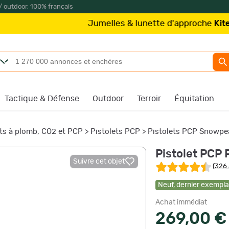
/ outdoor, 100% français
Jumelles & lunette d'approche
Kite Optics
à par
Tactique & Défense
Outdoor
Terroir
Équitation
ets à plomb, CO2 et PCP
>
Pistolets PCP
>
Pistolets PCP Snowpe
Pistolet PCP
Suivre cet objet
(
326 
Neuf
,
dernier exemplai
Achat immédiat
269,00 €