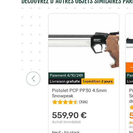
DÉCOUVREZ D'AUTRES OBJETS SIMILAIRES PAR
Paiement 4/10/24X
Pai
Livraison
gratuite
Expédition
2 jours
Liv
Pistolet PCP PP30 4.5mm
P
Snowpeak
S
d
(
326
)
559,90 €
Achat Immédiat
au
A
Neuf - En stock
Ne