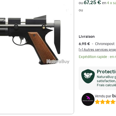
67,25 €
ou
en
4 x s
ou
Livraison
6,95 €
- Chronopost
[+] Autres services pro
Expédition rapide : en
Protect
NaturaBuy g
satisfactio
Frais calcul
b
Vendu par