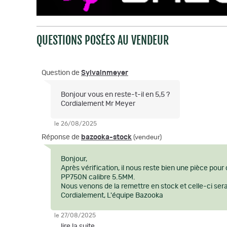
QUESTIONS POSÉES AU VENDEUR
Question de
Sylvainmeyer
Bonjour vous en reste-t-il en 5,5 ?
Cordialement Mr Meyer
le 26/08/2025
Réponse de
bazooka-stock
(vendeur)
Bonjour,
Après vérification, il nous reste bien une pièce pour
PP750N calibre 5.5MM.
Nous venons de la remettre en stock et celle-ci ser
Cordialement, L'équipe Bazooka
le 27/08/2025
... lire la suite