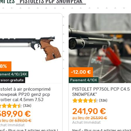
MI LES
"PISTOLETS PCP SNOWPEAK"
-8%
-12,00 €
ement 4/10/24X
raison
gratuite
Paiement 4/10X
istolet à air précomprimé
PISTOLET PP750L PCP C4.5 
nowpeak PP20 gen2 pcp
SNOWPEAK"
roitier cal.4.5mm 7.5J
(
326
)
(
326
)
241,90 €
589,90 €
au lieu de
253,90 €
 lieu de
639,00 €
Achat Immédiat
chat Immédiat
uf - Plus que
3
articles en stock !
Neuf - Plus que
4
articles en stock