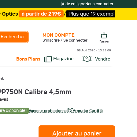
|
Aide en ligne
Nous contacter
tir de 219€
/
Plus que 19 exemplaires !
/
Livraison offer
MON COMPTE
Rechercher
S'inscrire / Se connecter
Panier
08 Aoû 2026 -
13:33:01
Magazine
Vendre
Bons Plans
ak
 PP750N Calibre 4,5mm
avis
)
re disponible !
Vendeur professionnel
Armurier Certifié
Ajouter au panier