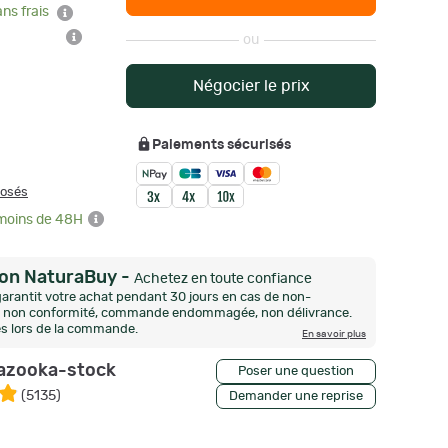
ans frais
ou
Négocier le prix
Paiements sécurisés
posés
 moins de 48H
ion NaturaBuy
-
Achetez en toute confiance
arantit votre achat pendant 30 jours en cas de non-
n, non conformité, commande endommagée, non délivrance.
és lors de la commande.
En savoir plus
azooka-stock
Poser une question
(
5135
)
Demander une reprise