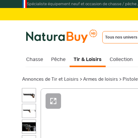
Spécialiste équipement neuf et occasion de chasse / pêche 
Tous nos univers
Chasse
Pêche
Tir & Loisirs
Collection
Annonces de Tir et Loisirs
>
Armes de loisirs
>
Pistol