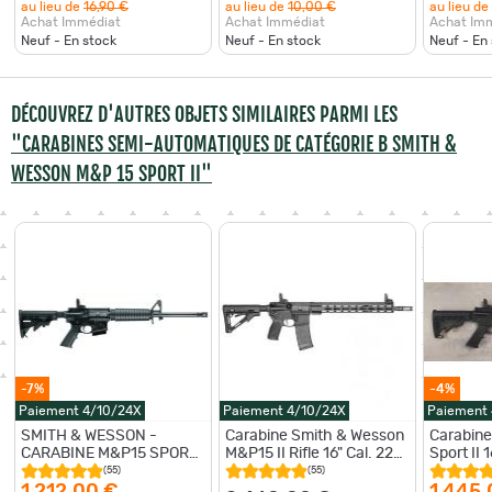
au lieu de
16,90 €
au lieu de
10,00 €
au lieu de
Achat Immédiat
Achat Immédiat
Achat Im
Neuf - En stock
Neuf - En stock
Neuf - En
DÉCOUVREZ D'AUTRES OBJETS SIMILAIRES PARMI LES
"CARABINES SEMI-AUTOMATIQUES DE CATÉGORIE B SMITH &
WESSON M&P 15 SPORT II"
-7%
-4%
Paiement 4/10/24X
Paiement 4/10/24X
Paiement
SMITH & WESSON -
Carabine Smith & Wesson
Carabin
CARABINE M&P15 SPORT
M&P15 II Rifle 16" Cal. 223
Sport II 
II 5.56 16"
Rem
GARDE M
(55)
(55)
HERA 15