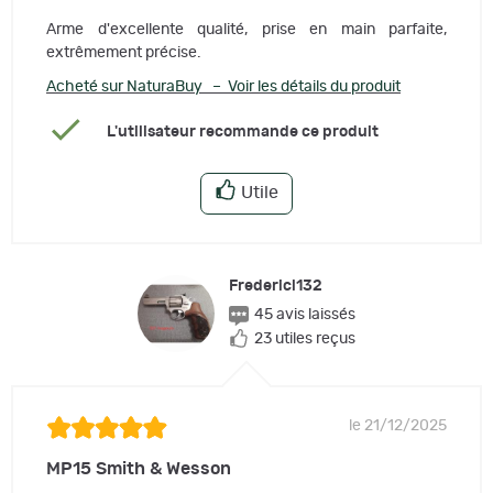
Arme d'excellente qualité, prise en main parfaite,
extrêmement précise.
Acheté sur NaturaBuy – Voir les détails du produit
L'utilisateur recommande ce produit
Utile
Fredericl132
45 avis laissés
23 utiles reçus
le 21/12/2025
MP15 Smith & Wesson