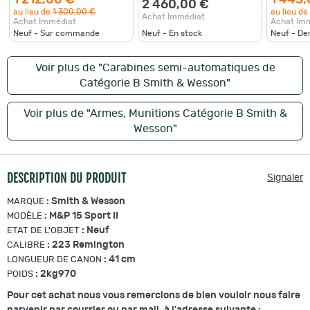
1 212,00 €
1 445,
2 460,00 €
au lieu de
1 300,00 €
au lieu de
Achat Immédiat
Achat Immédiat
Achat Im
Neuf - Sur commande
Neuf - En stock
Neuf - De
Voir plus de "Carabines semi-automatiques de
Catégorie B Smith & Wesson"
Voir plus de "Armes, Munitions Catégorie B Smith &
Wesson"
DESCRIPTION DU PRODUIT
Signaler
:
Smith & Wesson
MARQUE
:
M&P 15 Sport II
MODÈLE
:
Neuf
ETAT DE L'OBJET
:
223 Remington
CALIBRE
:
41 cm
LONGUEUR DE CANON
:
2kg970
POIDS
Pour cet achat nous vous remercions de bien vouloir nous faire
parvenir par courrier ou par mail, à l'adresse suivante
: