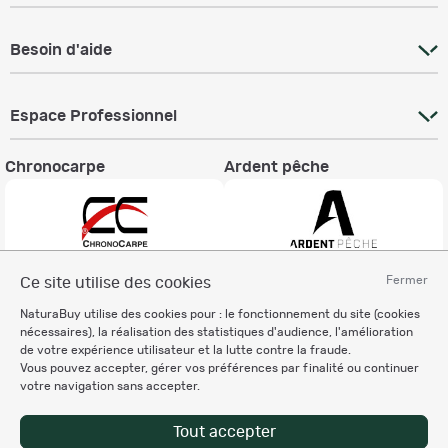
Besoin d'aide
Espace Professionnel
Chronocarpe
Ardent pêche
Fermer
Ce site utilise des cookies
Informations légales
NaturaBuy utilise des cookies pour : le fonctionnement du site (cookies
Charte éthique
nécessaires), la réalisation des statistiques d'audience, l'amélioration
Mentions légales
de votre expérience utilisateur et la lutte contre la fraude.
Vous pouvez accepter, gérer vos préférences par finalité ou continuer
Règlement & Conditions d'utilisation
votre navigation sans accepter.
Politique de protection
des données personnelles
Tout accepter
Personnalisation des cookies