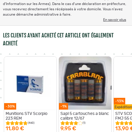
d'Information sur les Armes). Dans le cas d'une déclaration en préfecture,
vous recevrez directement les récépissés à votre domicile. Vous n'avez
aucune démarche administrative à faire.
En savoir plus
LES CLIENTS AYANT ACHETÉ CET ARTICLE ONT ÉGALEMENT
ACHETÉ
-13%
-30%
-1%
Expéditio
Munitions STV Scorpio
Sapl 5 cartouches a blanc
STV SCO
223 REM
calibre 12/67
FMJ 55 
(460)
(1)
11,80 €
9,95 €
13,90 