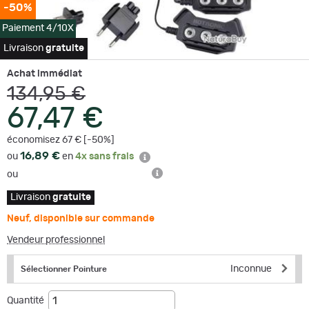
-50%
Paiement 4/10X
Livraison
gratuite
Achat immédiat
134,95 €
67,47 €
économisez 67 € [-50%]
16,89 €
ou
en
4x sans frais
ou
Livraison
gratuite
Neuf
,
disponible sur commande
Vendeur professionnel
Inconnue
Sélectionner Pointure
Quantité