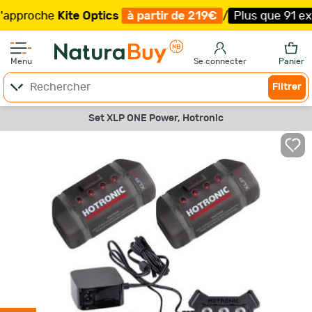
proche
Kite Optics
à partir de 219€
/
Plus que 91 exemp
Menu
Se connecter
Panier
Filtrer
Set XLP ONE Power, Hotronic