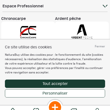
Espace Professionnel
Chronocarpe
Ardent pêche
Fermer
Ce site utilise des cookies
Informations légales
NaturaBuy utilise des cookies pour : le fonctionnement du site (cookies
Charte éthique
nécessaires), la réalisation des statistiques d'audience, l'amélioration
Mentions légales
de votre expérience utilisateur et la lutte contre la fraude.
Vous pouvez accepter, gérer vos préférences par finalité ou continuer
Règlement & Conditions d'utilisation
votre navigation sans accepter.
Politique de protection
des données personnelles
Tout accepter
Personnalisation des cookies
Personnaliser
Copyright © 2007-2026 NaturaBuy. Tous droits réservés. N°CNIL: 1239459.
Les marques commerciales mentionnées appartiennent à leurs propriétaires
respectifs in 0.071 s
Suggestions de recherche