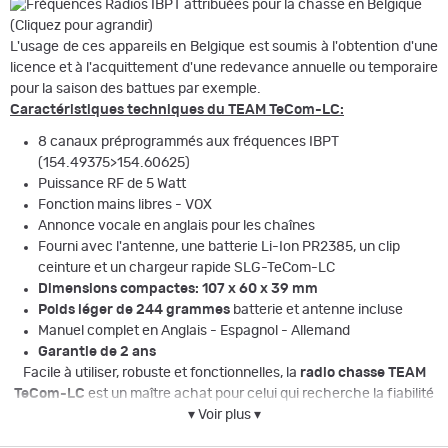
L'usage de ces appareils en Belgique est soumis à l'obtention d'une
licence et à l'acquittement d'une redevance annuelle ou temporaire
pour la saison des battues par exemple.
Caractéristiques techniques du
TEAM TeCom-LC
:
8 canaux préprogrammés aux fréquences IBPT
(154.49375>154.60625)
Puissance RF de 5 Watt
Fonction mains libres - VOX
Annonce vocale en anglais pour les chaînes
Fourni avec l'antenne, une batterie Li-Ion
PR2385
, un clip
ceinture et un chargeur rapide SLG-TeCom-LC
Dimensions compactes: 107 x 60 x 39 mm
Poids léger de 244 grammes
batterie et antenne incluse
Manuel complet en Anglais - Espagnol - Allemand
Garantie de 2 ans
Facile à utiliser, robuste et fonctionnelles, la
radio chasse
TEAM
TeCom-LC
est un maître achat pour celui qui recherche la fiabilité
▾ Voir plus ▾
à un excellent rapport qualité/prix!
Pour les chasseurs
, nous conseillons l'emploi d'
une micro-