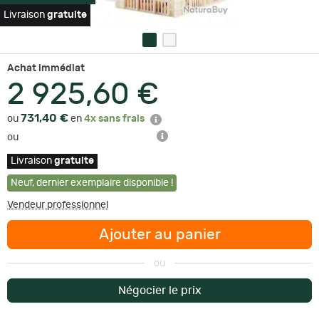
Livraison
gratuite
Achat immédiat
2 925,60 €
731,40 €
ou
en
4x sans frais
ou
Livraison
gratuite
Neuf
,
dernier exemplaire disponible !
Vendeur professionnel
Ajouter au panier
ou
Négocier le prix