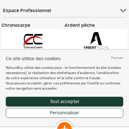
Espace Professionnel
Chronocarpe
Ardent pêche
Fermer
Ce site utilise des cookies
Informations légales
NaturaBuy utilise des cookies pour : le fonctionnement du site (cookies
Charte éthique
nécessaires), la réalisation des statistiques d'audience, l'amélioration
Mentions légales
de votre expérience utilisateur et la lutte contre la fraude.
Vous pouvez accepter, gérer vos préférences par finalité ou continuer
Règlement & Conditions d'utilisation
votre navigation sans accepter.
Politique de protection
des données personnelles
Tout accepter
Personnalisation des cookies
Personnaliser
Copyright © 2007-2026 NaturaBuy. Tous droits réservés. N°CNIL: 1239459.
Les marques commerciales mentionnées appartiennent à leurs propriétaires
respectifs in 0.065 s