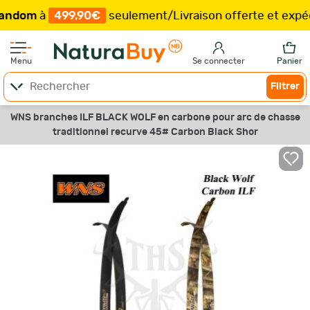
om
à
499,90€
seulement
/
Livraison offerte et expéditio
Menu
Se connecter
Panier
Filtrer
WNS branches ILF BLACK WOLF en carbone pour arc de chasse
traditionnel recurve 45# Carbon Black Shor