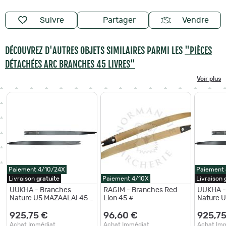
Suivre
Partager
Vendre
DÉCOUVREZ D'AUTRES OBJETS SIMILAIRES PARMI LES
"PIÈCES
DÉTACHÉES ARC BRANCHES 45 LIVRES"
Voir plus
Paiement 4/10/24X
Paiement
Livraison
gratuite
Paiement 4/10X
Livraison
UUKHA - Branches
RAGIM - Branches Red
UUKHA -
Nature U5 MAZAALAI 45 #
Lion 45 #
Nature 
62"
45 #
925,75 €
96,60 €
925,75
Achat Immédiat
Achat Immédiat
Achat Im