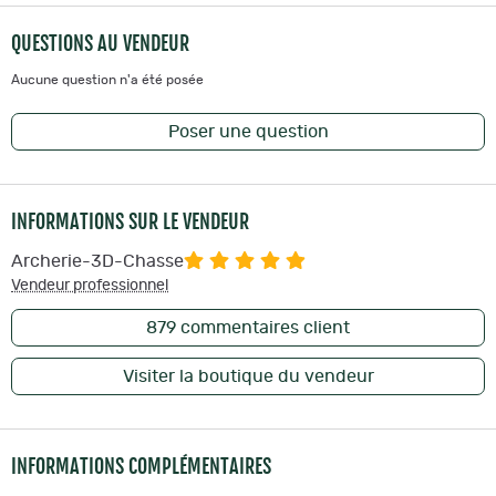
espérer d'un tradi pour chasser... Il est confortable, silencieux et il
tire là où vous regardez. Je le conseille les yeux fermés, avec un
QUESTIONS AU VENDEUR
carquois d'arc Thunderhorn et des flèches lourdes, il est
simplement redoutable.
Aucune question n'a été posée
Détails techniques :
Poser une question
Longueur
: 58" - 60 " - 62"
Poids
: 330 grammes
Styles
: ILF
INFORMATIONS SUR LE VENDEUR
Puissances
: de 30# à 65#
Pays d'Origine
: KR
Archerie-3D-Chasse
Vendeur professionnel
879
commentaires client
Visiter la boutique du vendeur
INFORMATIONS COMPLÉMENTAIRES