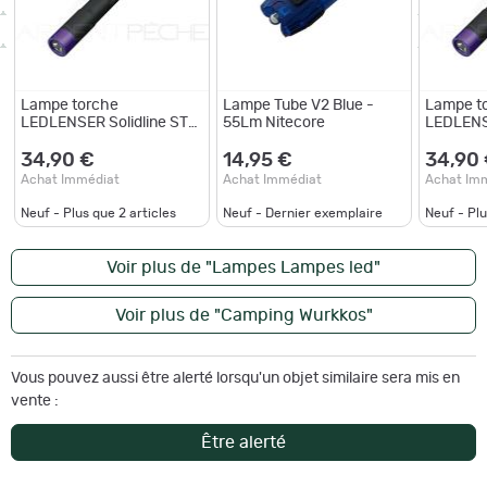
Lampe torche
Lampe Tube V2 Blue -
Lampe t
LEDLENSER Solidline ST4
55Lm Nitecore
LEDLENSE
UV
UV
34,90 €
14,95 €
34,90
Achat Immédiat
Achat Immédiat
Achat Im
Neuf - Plus que
2
articles
Neuf - Dernier exemplaire
Neuf - Pl
Voir plus de "Lampes Lampes led"
Voir plus de "Camping Wurkkos"
Vous pouvez aussi être alerté lorsqu'un objet similaire sera mis en
vente :
Être alerté