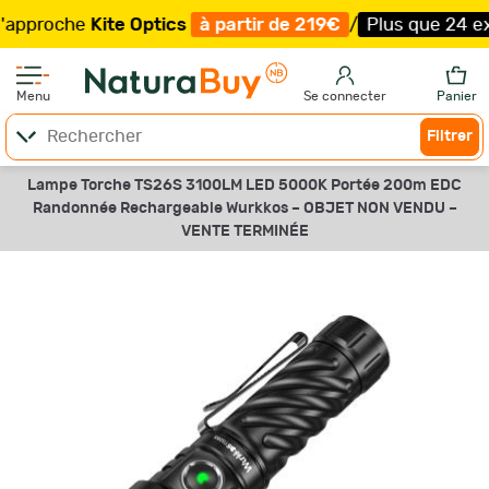
roche
Kite Optics
à partir de 219€
/
Plus que 24 exempl
Menu
Se connecter
Panier
Filtrer
Lampe Torche TS26S 3100LM LED 5000K Portée 200m EDC
Randonnée Rechargeable Wurkkos –
OBJET NON VENDU –
VENTE TERMINÉE