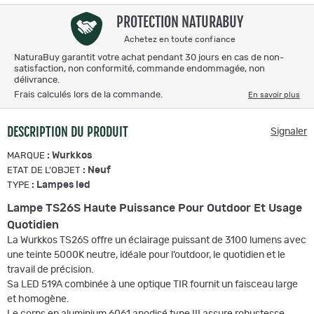
PROTECTION NATURABUY
Achetez en toute confiance
NaturaBuy garantit votre achat pendant 30 jours en cas de non-
satisfaction, non conformité, commande endommagée, non
délivrance.
Frais calculés lors de la commande.
En savoir plus
DESCRIPTION DU PRODUIT
Signaler
:
Wurkkos
MARQUE
:
Neuf
ETAT DE L'OBJET
:
Lampes led
TYPE
Lampe TS26S Haute Puissance Pour Outdoor Et Usage
Quotidien
La Wurkkos TS26S offre un éclairage puissant de 3100 lumens avec
une teinte 5000K neutre, idéale pour l’outdoor, le quotidien et le
travail de précision.
Sa LED 519A combinée à une optique TIR fournit un faisceau large
et homogène.
Le corps en aluminium 6061 anodisé type III assure robustesse,