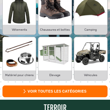
Vêtements
Chaussures et bottes
Camping
Matériel pour chiens
Elevage
Véhicules
VOIR TOUTES LES CATÉGORIES
TERROIR