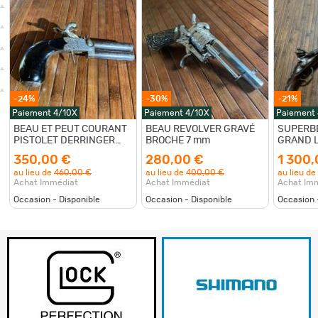
-24%
-30%
-21%
Paiement 4/10X
Paiement 4/10X
Paiement
BEAU ET PEUT COURANT
BEAU REVOLVER GRAVÉ
SUPERBE
PISTOLET DERRINGER
BROCHE 7 mm
GRAND 
SUPERPOSÉ A
PISTOLE
350,00 €
280,00 €
1 300,
PERCUSSION
SILEX O
au lieu de
460,00 €
au lieu de
400,00 €
au lieu de
ORIENTA
Achat Immédiat
Achat Immédiat
Achat Im
GARNIT
Occasion - Disponible
Occasion - Disponible
Occasion 