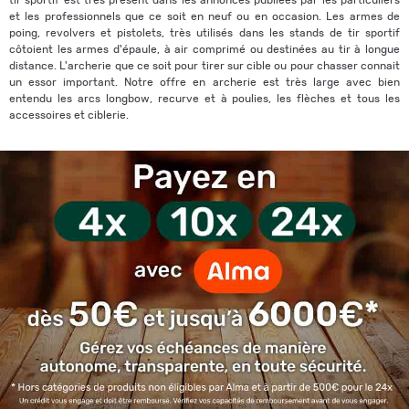
et les professionnels que ce soit en neuf ou en occasion. Les armes de
poing, revolvers et pistolets, très utilisés dans les stands de tir sportif
côtoient les armes d'épaule, à air comprimé ou destinées au tir à longue
distance. L'archerie que ce soit pour tirer sur cible ou pour chasser connait
un essor important. Notre offre en archerie est très large avec bien
entendu les arcs longbow, recurve et à poulies, les flèches et tous les
accessoires et ciblerie.