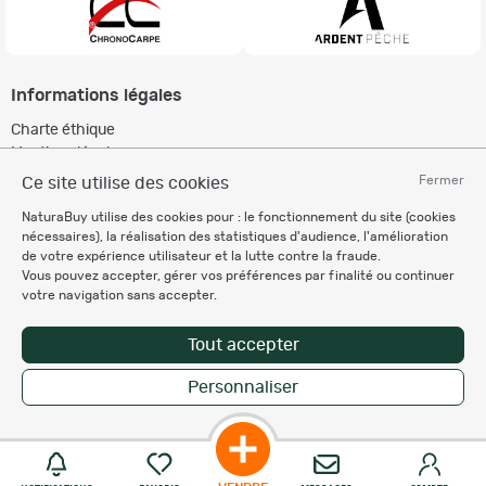
Informations légales
Charte éthique
Mentions légales
Règlement & Conditions d'utilisation
Fermer
Ce site utilise des cookies
Politique de protection
NaturaBuy utilise des cookies pour : le fonctionnement du site (cookies
des données personnelles
nécessaires), la réalisation des statistiques d'audience, l'amélioration
Personnalisation des cookies
de votre expérience utilisateur et la lutte contre la fraude.
Vous pouvez accepter, gérer vos préférences par finalité ou continuer
votre navigation sans accepter.
Recevez nos newsletters
Tout accepter
Personnaliser
Copyright © 2007-2026 NaturaBuy. Tous droits réservés. N°CNIL: 1239459.
Les marques commerciales mentionnées appartiennent à leurs propriétaires
respectifs in 0.016 s
Suggestions de recherche
Site NaturaBuy classique