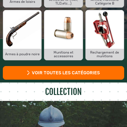
Armes de loisirs
TLD,etc...)
Catégorie B
Munitions et
Rechargement de
Armes à poudre noire
accessoires
munitions
VOIR TOUTES LES CATÉGORIES
COLLECTION