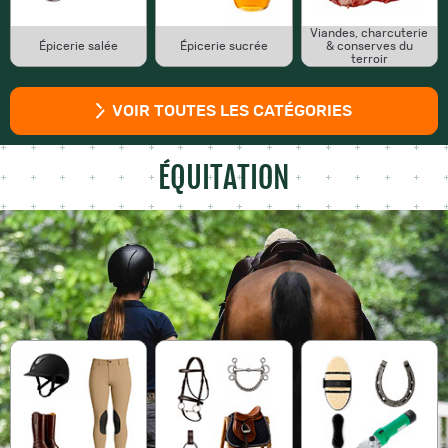
Viandes, charcuterie
Épicerie salée
Épicerie sucrée
& conserves du
terroir
VOIR TOUTES LES CATÉGORIES
ÉQUITATION