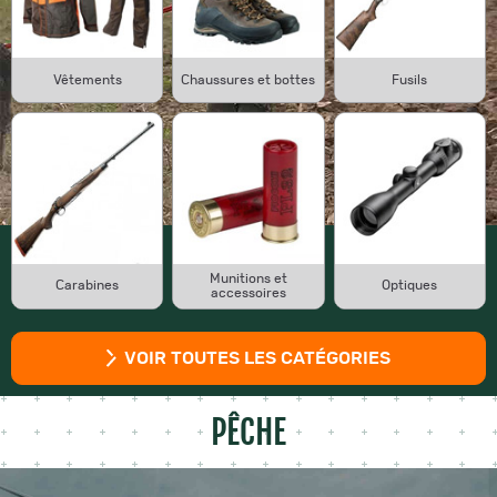
Vêtements
Chaussures et bottes
Fusils
Munitions et
Carabines
Optiques
accessoires
VOIR TOUTES LES CATÉGORIES
PÊCHE