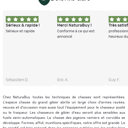
Sérieux & rapide !
Merci NaturaBuy !
Très satisf
Sérieux et rapide
Conforme à ce qui est
profession
annoncé
heureux du
Sébastien D.
Eric A.
Guy F.
Chez NaturaBuy toutes les techniques de chasses sont représentées.
L'espace chasse du grand gibier abrite un large choix d'armes rayées,
neuves et d'occasion mais aussi tout l'équipement pour le chasseur posté
ou le traqueur. Les chasseurs de gibier d'eau seront plus sensibles aux
fusils semi-automatiques. La chasse des pigeons ramiers et corvidés se
développe. Formes, affut, munitions spécifiques, notre offre est grande. Le
tir sportif est très présent dans les annonces publiées par les particuliers