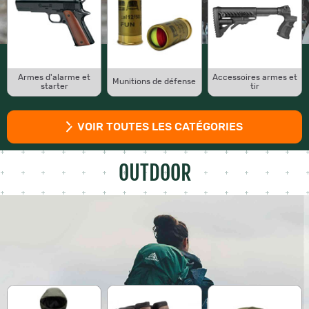
Armes d'alarme et
Accessoires armes et
Munitions de défense
starter
tir
VOIR TOUTES LES CATÉGORIES
OUTDOOR