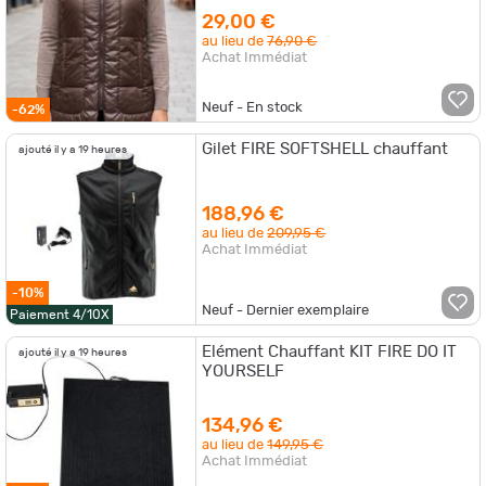
29,00 €
au lieu de
76,90 €
Achat Immédiat
Neuf - En stock
-62%
Gilet FIRE SOFTSHELL chauffant
ajouté il y a 19 heures
188,96 €
au lieu de
209,95 €
Achat Immédiat
-10%
Neuf - Dernier exemplaire
Paiement 4/10X
Elément Chauffant KIT FIRE DO IT
ajouté il y a 19 heures
YOURSELF
134,96 €
au lieu de
149,95 €
Achat Immédiat