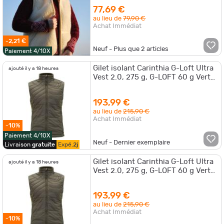
77,69 €
au lieu de
79,90 €
Achat Immédiat
-2,21 €
Neuf - Plus que
2
articles
Paiement 4/10X
Gilet isolant Carinthia G-Loft Ultra
ajouté il y a 18 heures
Vest 2.0, 275 g, G-LOFT 60 g Vert
olive - M
193,99 €
au lieu de
215,90 €
Achat Immédiat
-10%
Paiement 4/10X
Neuf - Dernier exemplaire
Livraison
gratuite
Expé.
2j
Gilet isolant Carinthia G-Loft Ultra
ajouté il y a 18 heures
Vest 2.0, 275 g, G-LOFT 60 g Vert
olive - L
193,99 €
au lieu de
215,90 €
Achat Immédiat
-10%