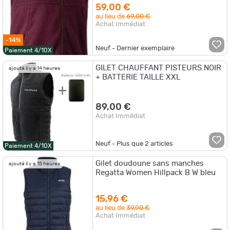
59,00 €
au lieu de
69,00 €
Achat Immédiat
-14%
Neuf - Dernier exemplaire
Paiement 4/10X
GILET CHAUFFANT PISTEURS NOIR
ajouté il y a 14 heures
+ BATTERIE TAILLE XXL
89,00 €
Achat Immédiat
Neuf - Plus que
2
articles
Paiement 4/10X
Gilet doudoune sans manches
ajouté il y a 15 heures
Regatta Women Hillpack B W bleu
15,96 €
au lieu de
39,90 €
Achat Immédiat