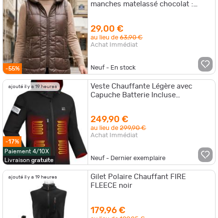
manches matelassé chocolat :
élégance outdoor et confort 44
29,00 €
au lieu de
63,90 €
Achat Immédiat
Neuf - En stock
-55%
Veste Chauffante Légère avec
ajouté il y a 19 heures
Capuche Batterie Incluse
10000MAH
249,90 €
au lieu de
299,90 €
Achat Immédiat
-17%
Paiement 4/10X
Neuf - Dernier exemplaire
Livraison
gratuite
Gilet Polaire Chauffant FIRE
ajouté il y a 19 heures
FLEECE noir
179,96 €