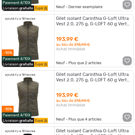
Paiement 4/10X
Neuf - Dernier exemplaire
Livraison
gratuite
Expé.
2j
Gilet isolant Carinthia G-Loft Ultra
ajouté il y a 18 heures
Vest 2.0, 275 g, G-LOFT 60 g Vert
olive - XL
193,99 €
au lieu de
215,90 €
Achat Immédiat
-10%
Paiement 4/10X
Neuf - Plus que
2
articles
Livraison
gratuite
Expé.
2j
Gilet isolant Carinthia G-Loft Ultra
ajouté il y a 18 heures
Vest 2.0, 275 g, G-LOFT 60 g Vert
olive - XXL
193,99 €
au lieu de
215,90 €
Achat Immédiat
-10%
Paiement 4/10X
Neuf - Plus que
4
articles
Livraison
gratuite
Expé.
2j
Gilet isolant Carinthia G-Loft Ultra
ajouté il y a 18 heures