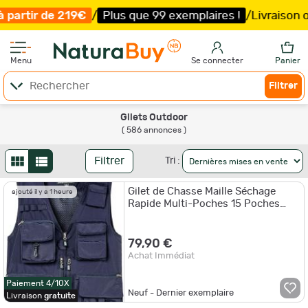
us que 99 exemplaires !
/
Livraison offerte et expédition
Menu
Se connecter
Panier
Filtrer
Gilets Outdoor
( 586 annonces )
Filtrer
Tri :
Gilet de Chasse Maille Séchage
ajouté il y a 1 heure
Rapide Multi-Poches 15 Poches
Pêche Extérieur Randonnée
79,90 €
Achat Immédiat
Paiement 4/10X
Neuf - Dernier exemplaire
Livraison
gratuite