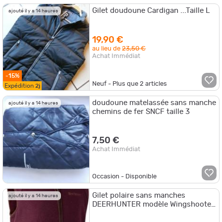
Gilet doudoune Cardigan ...Taille L
ajouté il y a 14 heures
19,90 €
au lieu de
23,50 €
Achat Immédiat
-15%
Neuf - Plus que
2
articles
Expédition
2j
doudoune matelassée sans manche
ajouté il y a 14 heures
chemins de fer SNCF taille 3
7,50 €
Achat Immédiat
Occasion - Disponible
Gilet polaire sans manches
ajouté il y a 14 heures
DEERHUNTER modèle Wingshooter
Fleece Waistcoat