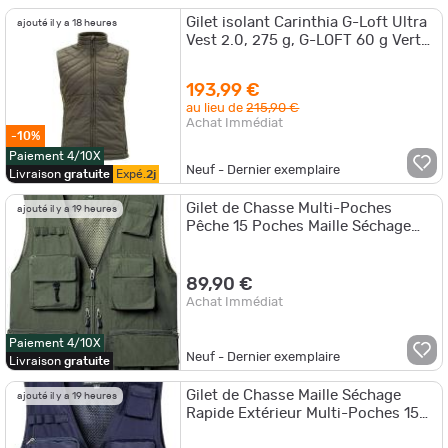
Gilet isolant Carinthia G-Loft Ultra
ajouté il y a 18 heures
Vest 2.0, 275 g, G-LOFT 60 g Vert
olive - S
193,99 €
au lieu de
215,90 €
Achat Immédiat
-10%
Paiement 4/10X
Neuf - Dernier exemplaire
Livraison
gratuite
Expé.
2j
Gilet de Chasse Multi-Poches
ajouté il y a 19 heures
Pêche 15 Poches Maille Séchage
Rapide Respirant Extérieur
89,90 €
Achat Immédiat
Paiement 4/10X
Neuf - Dernier exemplaire
Livraison
gratuite
Gilet de Chasse Maille Séchage
ajouté il y a 19 heures
Rapide Extérieur Multi-Poches 15
Poches Pêche Randonnée