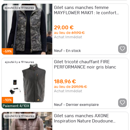
Gilet sans manches femme
ajouté il y a 19 heures
MAYFLOWER MAKI1 : le confort
multipoches 100% coton 38
29,00 €
au lieu de
69,90 €
Achat Immédiat
Neuf - En stock
-59%
Gilet tricoté chauffant FIRE
ajouté il y a 19 heures
PERFORMANCE noir gris blanc
188,96 €
au lieu de
209,95 €
Achat Immédiat
-10%
Neuf - Dernier exemplaire
Paiement 4/10X
Gilet sans manches AXONE
ajouté il y a 19 heures
Inspiration Nature Doudoune
matelassée marron confort et style