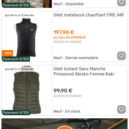
Neuf - Disponible
Paiement 4/10X
Gilet matelassé chauffant FIRE AIR
ajouté il y a 12 heures
197,96 €
au lieu de
219,95 €
Achat Immédiat
-10%
Neuf - Dernier exemplaire
Paiement 4/10X
Gilet Isolant Sans Manche
ajouté il y a 13 heures
Pinewood Abisko Femme Kaki
99,90 €
Achat Immédiat
Neuf - En stock
Paiement 4/10X