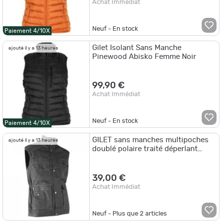
Achat Immédiat
Neuf - En stock
Paiement 4/10X
Gilet Isolant Sans Manche
ajouté il y a 13 heures
Pinewood Abisko Femme Noir
99,90 €
Achat Immédiat
Neuf - En stock
Paiement 4/10X
GILET sans manches multipoches
ajouté il y a 13 heures
doublé polaire traité déperlant
safari.
39,00 €
Achat Immédiat
Neuf - Plus que
2
articles