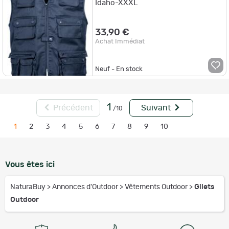
Idaho-XXXL
33,90 €
Achat Immédiat
Neuf - En stock
1
Précédent
Suivant
/10
1
2
3
4
5
6
7
8
9
10
Vous êtes ici
NaturaBuy
>
Annonces d'Outdoor
>
Vêtements Outdoor
>
Gilets
Outdoor