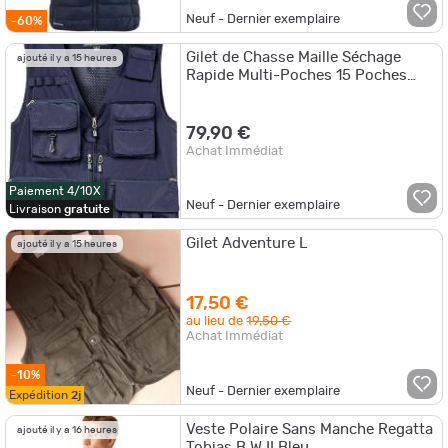
Neuf - Dernier exemplaire
-60%
Gilet de Chasse Maille Séchage
ajouté il y a 15 heures
Rapide Multi-Poches 15 Poches
Extérieur Pêche Randonnée
79,90 €
Achat Immédiat
Paiement 4/10X
Neuf - Dernier exemplaire
Livraison
gratuite
Gilet Adventure L
ajouté il y a 15 heures
17,50 €
au lieu de
19,50 €
Achat Immédiat
-10%
Neuf - Dernier exemplaire
Expédition
2j
Veste Polaire Sans Manche Regatta
ajouté il y a 16 heures
Tobias B W II Bleu