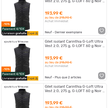
Vest 2.0, 275 g, G-LOFT 60 g Noir -
S
193,99 €
au lieu de
215,90 €
Achat Immédiat
-10%
Paiement 4/10X
Neuf - Dernier exemplaire
Livraison
gratuite
Expé.
2j
Gilet isolant Carinthia G-Loft Ultra
ajouté il y a 18 heures
Vest 2.0, 275 g, G-LOFT 60 g Noir -
M
193,99 €
au lieu de
215,90 €
Achat Immédiat
-10%
Paiement 4/10X
Neuf - Plus que
2
articles
Livraison
gratuite
Expé.
2j
Gilet isolant Carinthia G-Loft Ultra
ajouté il y a 18 heures
Vest 2.0, 275 g, G-LOFT 60 g Noir -
L
193,99 €
au lieu de
215,90 €