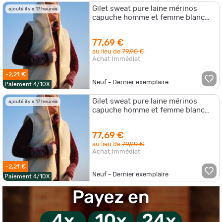
Gilet sweat pure laine mérinos
ajouté il y a 17 heures
capuche homme et femme blanc
écru XL (extra large)
77,69 €
au lieu de
79,90 €
Achat Immédiat
-2,21 €
Neuf - Dernier exemplaire
Paiement 4/10X
Gilet sweat pure laine mérinos
ajouté il y a 17 heures
capuche homme et femme blanc
écru 2XL
77,69 €
au lieu de
79,90 €
Achat Immédiat
-2,21 €
Neuf - Dernier exemplaire
Paiement 4/10X