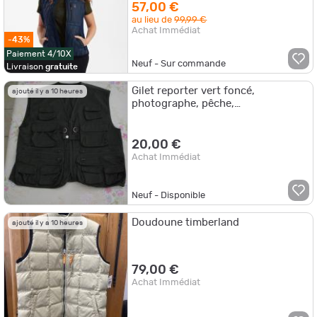
57,00 €
au lieu de
99,99 €
Achat Immédiat
-43%
Paiement 4/10X
Neuf - Sur commande
Livraison
gratuite
Gilet reporter vert foncé,
ajouté il y a 10 heures
photographe, pêche,
chasse,randonnée
20,00 €
Achat Immédiat
Neuf - Disponible
Doudoune timberland
ajouté il y a 10 heures
79,00 €
Achat Immédiat