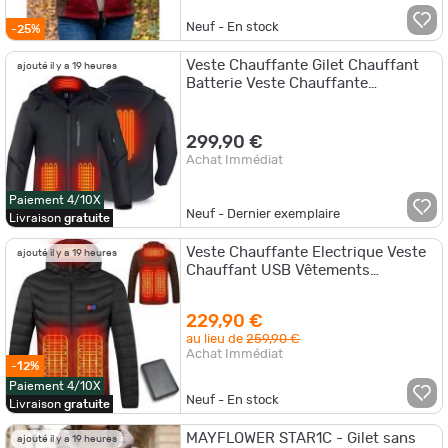
Neuf - En stock
-25%
Veste Chauffante Gilet Chauffant
ajouté il y a 19 heures
Batterie Veste Chauffante
Electrique avec 10000mAh Batterie
Homme
299,90 €
Achat Immédiat
Paiement 4/10X
Neuf - Dernier exemplaire
Livraison
gratuite
Veste Chauffante Electrique Veste
ajouté il y a 19 heures
Chauffant USB Vêtements
Chauffant Batterie Incluse
229,90 €
au lieu de
259,90 €
Achat Immédiat
-12%
Paiement 4/10X
Neuf - En stock
Livraison
gratuite
MAYFLOWER STAR1C - Gilet sans
ajouté il y a 19 heures