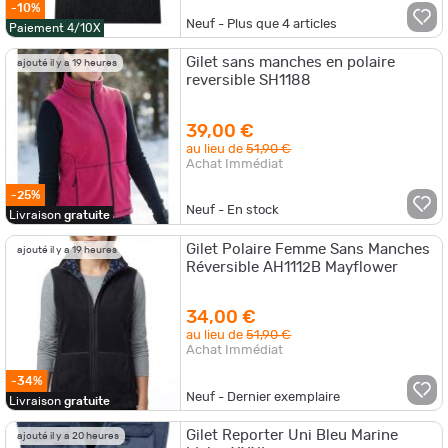
-10%
Neuf - Plus que
4
articles
Paiement 4/10X
Gilet sans manches en polaire
ajouté il y a 19 heures
reversible SH1188
39,00 €
au lieu de
51,90 €
Achat Immédiat
-25%
Neuf - En stock
Livraison
gratuite
Gilet Polaire Femme Sans Manches
ajouté il y a 19 heures
Réversible AH1112B Mayflower
34,00 €
au lieu de
51,90 €
Achat Immédiat
-34%
Neuf - Dernier exemplaire
Livraison
gratuite
Gilet Reporter Uni Bleu Marine
ajouté il y a 20 heures