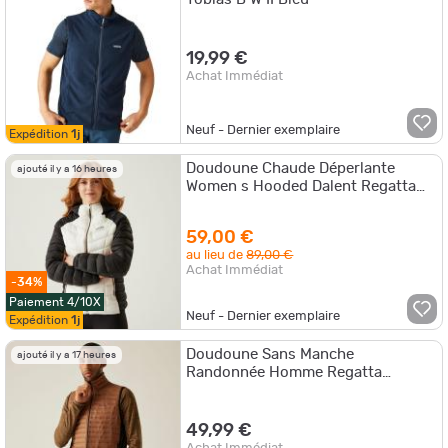
19,99 €
Achat Immédiat
Neuf - Dernier exemplaire
Expédition
1j
Doudoune Chaude Déperlante
ajouté il y a 16 heures
Women s Hooded Dalent Regatta
Blanc
59,00 €
au lieu de
89,00 €
Achat Immédiat
-34%
Paiement 4/10X
Neuf - Dernier exemplaire
Expédition
1j
Doudoune Sans Manche
ajouté il y a 17 heures
Randonnée Homme Regatta
Andreson Hybrid B W Camel
49,99 €