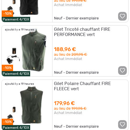
au lieu de
199,95 €
Achat Immédiat
-10%
Neuf - Dernier exemplaire
Paiement 4/10X
Gilet Tricoté chauffant FIRE
ajouté il y a 19 heures
PERFORMANCE vert
188,96 €
au lieu de
209,95 €
Achat Immédiat
-10%
Neuf - Dernier exemplaire
Paiement 4/10X
Gilet Polaire Chauffant FIRE
ajouté il y a 19 heures
FLEECE vert
179,96 €
au lieu de
199,95 €
Achat Immédiat
-10%
Neuf - Dernier exemplaire
Paiement 4/10X