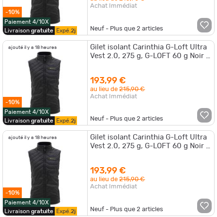
Achat Immédiat
-10%
Paiement 4/10X
Neuf - Plus que
2
articles
Livraison
gratuite
Expé.
2j
Gilet isolant Carinthia G-Loft Ultra
ajouté il y a 18 heures
Vest 2.0, 275 g, G-LOFT 60 g Noir -
XL
193,99 €
au lieu de
215,90 €
Achat Immédiat
-10%
Paiement 4/10X
Neuf - Plus que
2
articles
Livraison
gratuite
Expé.
2j
Gilet isolant Carinthia G-Loft Ultra
ajouté il y a 18 heures
Vest 2.0, 275 g, G-LOFT 60 g Noir -
XXL
193,99 €
au lieu de
215,90 €
Achat Immédiat
-10%
Paiement 4/10X
Neuf - Plus que
2
articles
Livraison
gratuite
Expé.
2j