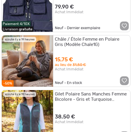
79,90 €
Achat Immédiat
Paiement 4/10X
Neuf - Dernier exemplaire
Livraison
gratuite
Châle / Étole Femme en Polaire
ajouté il y a 19 heures
Gris (Modèle Chale1G)
15,75 €
au lieu de
31,50 €
Achat Immédiat
Neuf - En stock
-50%
Gilet Polaire Sans Manches Femme
ajouté il y a 19 heures
Bicolore - Gris et Turquoise
Confort
38,50 €
Achat Immédiat