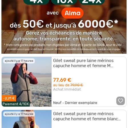
Gilet sweat pure laine mérinos
ajouté il y a 17 heures
capuche homme et femme M
(médium) gris anthracite
77,69 €
au lieu de
79,90 €
Achat Immédiat
-2,21 €
Neuf - Dernier exemplaire
Paiement 4/10X
Gilet sweat pure laine mérinos
ajouté il y a 17 heures
capuche homme et femme blanc
écru S (small)