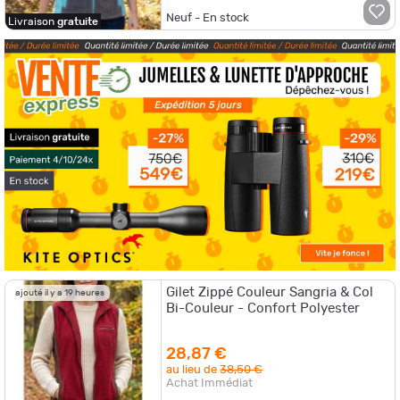
Neuf - En stock
Livraison
gratuite
Gilet Zippé Couleur Sangria & Col
ajouté il y a 19 heures
Bi-Couleur - Confort Polyester
28,87 €
au lieu de
38,50 €
Achat Immédiat