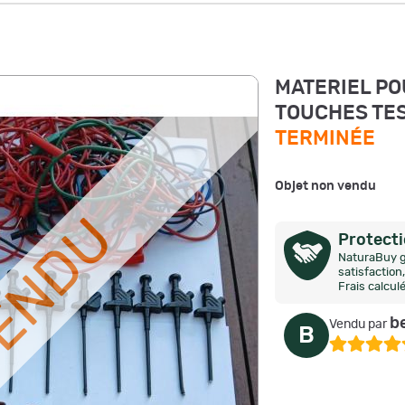
MATERIEL PO
TOUCHES TE
TERMINÉE
Objet non vendu
VENDU
Protect
NaturaBuy g
satisfactio
Frais calcul
b
Vendu par
B