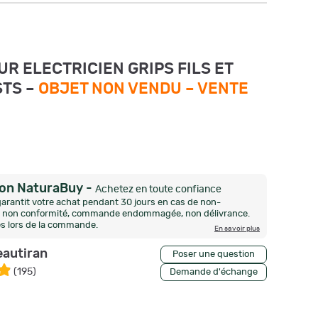
UR ELECTRICIEN GRIPS FILS ET
STS –
OBJET NON VENDU –
VENTE
ion NaturaBuy
-
Achetez en toute confiance
arantit votre achat pendant 30 jours en cas de non-
n, non conformité, commande endommagée, non délivrance.
és lors de la commande.
En savoir plus
eautiran
Poser une question
(
195
)
Demande d'échange