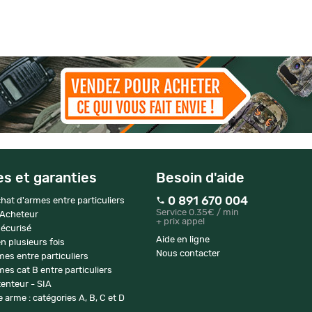
es et garanties
Besoin d'aide
0 891 670 004
hat d'armes entre particuliers
Service 0.35€ / min
 Acheteur
+ prix appel
écurisé
Aide en ligne
n plusieurs fois
Nous contacter
mes entre particuliers
es cat B entre particuliers
enteur - SIA
 arme : catégories A, B, C et D