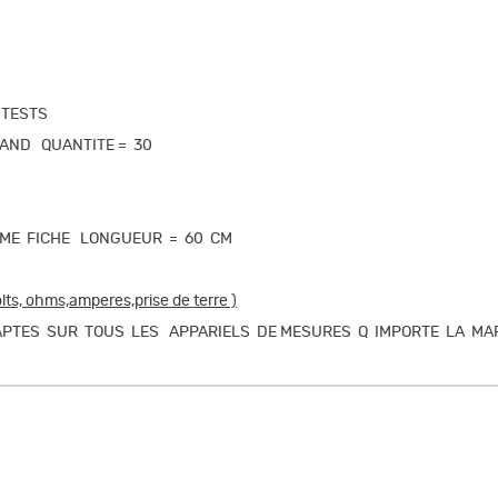
 TESTS
AND QUANTITE = 30
EME FICHE LONGUEUR = 60 CM
M
, ohms,amperes,prise de terre )
APTES SUR TOUS LES APPARIELS DE MESURES Q IMPORTE LA M