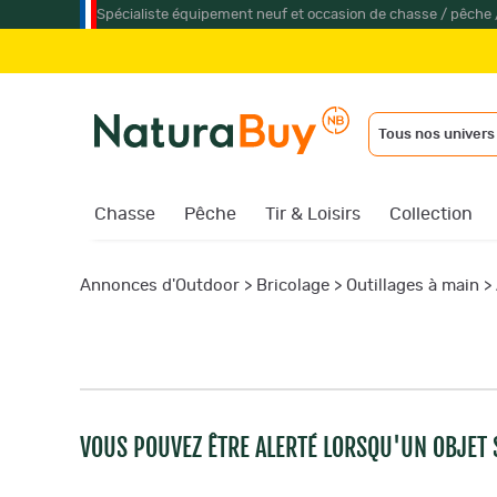
Spécialiste équipement neuf et occasion de chasse / pêche 
Tous nos univers
Chasse
Pêche
Tir & Loisirs
Collection
Annonces d'Outdoor
>
Bricolage
>
Outillages à main
>
VOUS POUVEZ ÊTRE ALERTÉ LORSQU'UN OBJET S