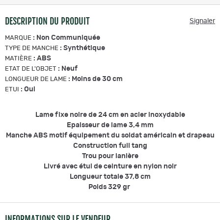
DESCRIPTION DU PRODUIT
Signaler
:
Non Communiquée
MARQUE
:
Synthétique
TYPE DE MANCHE
:
ABS
MATIÈRE
:
Neuf
ETAT DE L'OBJET
:
Moins de 30 cm
LONGUEUR DE LAME
:
Oui
ETUI
Lame fixe noire de 24 cm en acier inoxydable
Epaisseur de lame 3,4 mm
Manche ABS motif équipement du soldat américain et drapeau
Construction full tang
Trou pour lanière
Livré avec étui de ceinture en nylon noir
Longueur totale 37,8 cm
Poids 329 gr
INFORMATIONS SUR LE VENDEUR