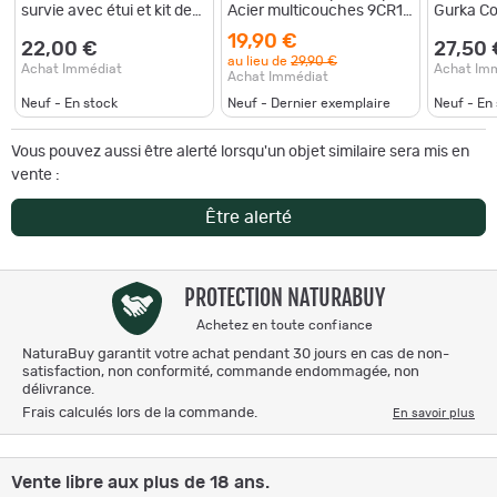
survie avec étui et kit de
Acier multicouches 9CR18
Gurka C
survie dans le manche
inoxydable !
Machett
19,90 €
Acier Ino
22,00 €
27,50 
au lieu de
29,90 €
M4138
Achat Immédiat
Achat Im
Achat Immédiat
Neuf - En stock
Neuf - Dernier exemplaire
Neuf - En
Vous pouvez aussi être alerté lorsqu'un objet similaire sera mis en
vente :
Être alerté
PROTECTION NATURABUY
Achetez en toute confiance
NaturaBuy garantit votre achat pendant 30 jours en cas de non-
satisfaction, non conformité, commande endommagée, non
délivrance.
Frais calculés lors de la commande.
En savoir plus
Vente libre aux plus de 18 ans.