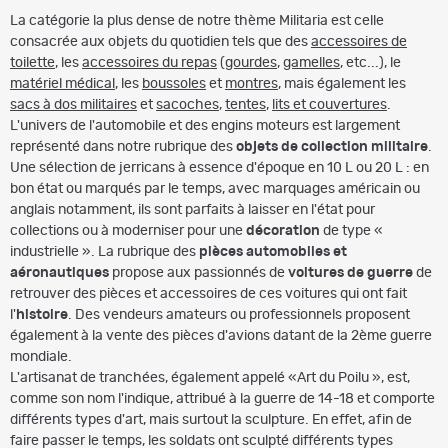
La catégorie la plus dense de notre thème Militaria est celle
consacrée aux objets du quotidien tels que des
accessoires de
toilette
, les
accessoires du repas
(
gourdes
,
gamelles
, etc...), le
matériel médical
, les
boussoles
et
montres
, mais également les
sacs à dos militaires
et
sacoches
,
tentes
,
lits et couvertures
.
L'univers de l'automobile et des engins moteurs est largement
représenté dans notre rubrique des
objets de collection militaire
.
Une sélection de jerricans à essence d'époque en 10 L ou 20 L : en
bon état ou marqués par le temps, avec marquages américain ou
anglais notamment, ils sont parfaits à laisser en l'état pour
collections ou à moderniser pour une
décoration
de type «
industrielle ». La rubrique des
pièces automobiles et
aéronautiques
propose aux passionnés de
voitures de guerre
de
retrouver des pièces et accessoires de ces voitures qui ont fait
l'
histoire
. Des vendeurs amateurs ou professionnels proposent
également à la vente des pièces d'avions datant de la 2ème guerre
mondiale.
L'artisanat de tranchées, également appelé «Art du Poilu », est,
comme son nom l'indique, attribué à la guerre de 14-18 et comporte
différents types d'art, mais surtout la sculpture. En effet, afin de
faire passer le temps, les soldats ont sculpté différents types