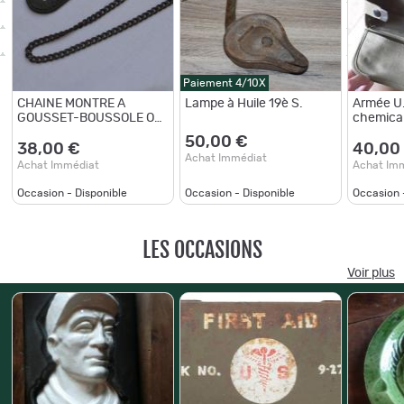
Paiement 4/10X
CHAINE MONTRE A
Lampe à Huile 19è S.
Armée U.S
GOUSSET-BOUSSOLE OU
chemica
SIFFLET-INFANTERIE-
50,00 €
ARTILLERIE-CAVALERIE-
38,00 €
40,00
Achat Immédiat
CHASSEUR A PIED-1°WW
Achat Immédiat
Achat Im
Occasion - Disponible
Occasion - Disponible
Occasion 
LES OCCASIONS
Voir plus