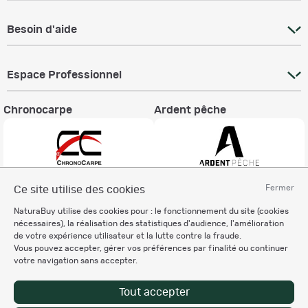
Besoin d'aide
Espace Professionnel
Chronocarpe
Ardent pêche
Fermer
Ce site utilise des cookies
Informations légales
NaturaBuy utilise des cookies pour : le fonctionnement du site (cookies
Charte éthique
nécessaires), la réalisation des statistiques d'audience, l'amélioration
Mentions légales
de votre expérience utilisateur et la lutte contre la fraude.
Vous pouvez accepter, gérer vos préférences par finalité ou continuer
Règlement & Conditions d'utilisation
votre navigation sans accepter.
Politique de protection
des données personnelles
Tout accepter
Personnalisation des cookies