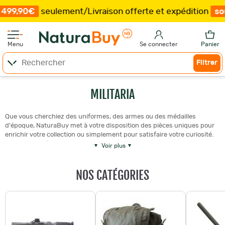
seulement
/
Livraison offerte et expédition
sous 15 jou
Menu
Se connecter
Panier
Filtrer
MILITARIA
Que vous cherchiez des uniformes, des armes ou des médailles
d'époque, NaturaBuy met à votre disposition des pièces uniques pour
enrichir votre collection ou simplement pour satisfaire votre curiosité.
Ainsi, si vous êtes
collectionneur d'objets militaires
ou simple
Voir plus
passionné d'histoire, vous trouverez nécessairement votre bonheur au
sein de cette catégorie avec des objets issus notamment de la
NOS CATÉGORIES
première ou de la Seconde Guerre mondiale (WWI et WWII).