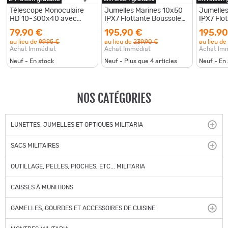
Télescope Monoculaire
Jumelles Marines 10x50
Jumelles
HD 10-300x40 avec
IPX7 Flottante Boussole
IPX7 Flo
Support Smartphone
Éclairée Télémètre BAK4
Éclairée
79,90 €
195,90 €
195,90
Prisme BAK4 Trépied
FMC Navigation Pêche
FMC Nav
au lieu de
99,95 €
au lieu de
239,90 €
au lieu de
Observation Nature
Chasse V
Chasse 
Achat Immédiat
Achat Immédiat
Achat Im
Neuf - En stock
Neuf - Plus que
4
articles
Neuf - En
NOS CATÉGORIES
LUNETTES, JUMELLES ET OPTIQUES MILITARIA
SACS MILITAIRES
OUTILLAGE, PELLES, PIOCHES, ETC... MILITARIA
CAISSES À MUNITIONS
GAMELLES, GOURDES ET ACCESSOIRES DE CUISINE