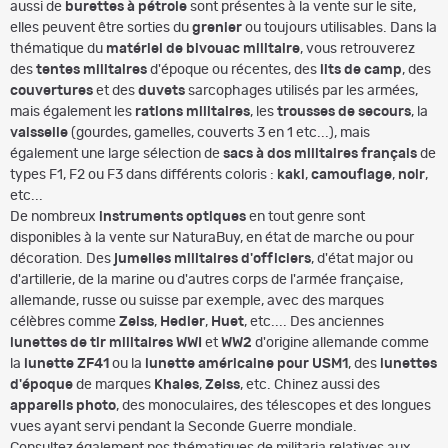
aussi de
burettes à pétrole
sont présentes à la vente sur le site,
elles peuvent être sorties du
grenier
ou toujours utilisables. Dans la
thématique du
matériel de bivouac militaire
, vous retrouverez
des
tentes militaires
d'époque ou récentes, des
lits de camp
, des
couvertures
et des
duvets
sarcophages utilisés par les armées,
mais également les
rations militaires
, les
trousses de secours
, la
vaisselle
(gourdes, gamelles, couverts 3 en 1 etc...), mais
également une large sélection de
sacs à dos militaires français
de
types F1, F2 ou F3 dans différents coloris :
kaki
,
camouflage
,
noir
,
etc...
De nombreux
instruments optiques
en tout genre sont
disponibles à la vente sur NaturaBuy, en état de marche ou pour
décoration. Des
jumelles militaires d'officiers
, d'état major ou
d'artillerie, de la marine ou d'autres corps de l'armée française,
allemande, russe ou suisse par exemple, avec des marques
célèbres comme
Zeiss
,
Hedler
,
Huet
, etc.... Des anciennes
lunettes de tir militaires
WWI
et
WW2
d'origine allemande comme
la
lunette ZF41
ou la
lunette américaine pour USM1
, des
lunettes
d'époque
de marques
Khales
,
Zeiss
, etc. Chinez aussi des
appareils photo
, des monoculaires, des télescopes et des longues
vues ayant servi pendant la Seconde Guerre mondiale.