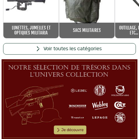
LUNETTES, JUMELLES ET
OUTILLAGE, 
SACS MILITAIRES
OPTIQUES MILITARIA
ETC..
Voir toutes les catégories