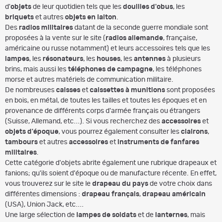
d'
objets
de leur quotidien tels que les
douilles d'obus
, les
briquets
et autres
objets en laiton
.
Des
radios militaires
datant de la seconde guerre mondiale sont
proposées à la vente sur le site (
radios allemande
, française,
américaine ou russe notamment) et leurs accessoires tels que les
lampes
, les
résonateurs
, les
houses
, les
antennes
à plusieurs
brins, mais aussi les
téléphones de campagne
, les téléphones
morse et autres matériels de communication militaire.
De nombreuses
caisses
et
caissettes à munitions
sont proposées
en bois, en métal, de toutes les tailles et toutes les époques et en
provenance de différents corps d'armée français ou étrangers
(Suisse, Allemand, etc...). Si vous recherchez des
accessoires
et
objets d'époque
, vous pourrez également consulter les
clairons
,
tambours
et autres
accessoires
et
instruments de fanfares
militaires
.
Cette catégorie d'objets abrite également une rubrique drapeaux et
fanions; qu'ils soient d'époque ou de manufacture récente. En effet,
vous trouverez sur le site le
drapeau du pays
de votre choix dans
différentes dimensions :
drapeau français
,
drapeau américain
(USA), Union Jack, etc....
Une large sélection de
lampes de soldats
et de
lanternes
, mais