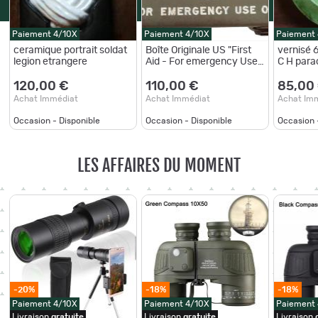
Paiement 4/10X
Paiement 4/10X
Paiement
ceramique portrait soldat
Boîte Originale US "First
vernisé 61 eme B T A P 3 C
legion etrangere
Aid - For emergency Use
C H p
only" de véhicule WW2
empty
120,00 €
110,00 €
85,00
Achat Immédiat
Achat Immédiat
Achat Im
Occasion - Disponible
Occasion - Disponible
Occasion 
LES AFFAIRES DU MOMENT
-20%
-18%
-18%
Paiement 4/10X
Paiement 4/10X
Paiement
Livraison
gratuite
Livraison
gratuite
Livraison