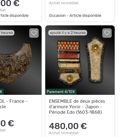
,00 €
Achat Immédiat
iat
ticle disponible
Occasion - Article disponible
2 heures
ajouté il y a 2 heures
X
Paiement 4/10X
L - France -
ENSEMBLE de deux pièces
cle
d'armure Yoroi - Japon -
Période Edo (1603-1868)
0 €
480,00 €
iat
Achat Immédiat