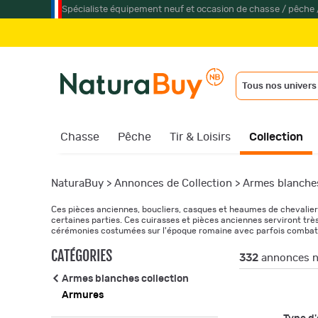
Spécialiste équipement neuf et occasion de chasse / pêche 
Jumel
Tous nos univers
Chasse
Pêche
Tir & Loisirs
Collection
NaturaBuy
>
Annonces de Collection
>
Armes blanches
Ces pièces anciennes, boucliers, casques et heaumes de chevalier
certaines parties. Ces cuirasses et pièces anciennes serviront tr
cérémonies costumées sur l'époque romaine avec parfois combat 
reproduites à partir de modèles originaux. N'hésitez pas à acheter
CATÉGORIES
332
annonces n
Armes blanches collection
Armures