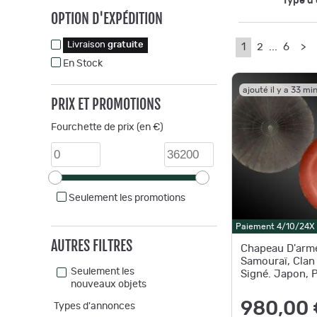
Type d
OPTION D'EXPÉDITION
Livraison
gratuite
1
2
...
6
>
En Stock
ajouté il y a 33 mi
PRIX ET PROMOTIONS
Fourchette de prix (en €)
Seulement les promotions
Paiement 4/10/24X
AUTRES FILTRES
Chapeau D'arme
Samouraï, Clan 
Seulement les
Signé. Japon, 
nouveaux objets
(1603-1868)
980,00 
Types d'annonces