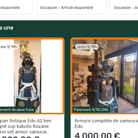
 disponible
Occasion - Article disponible
Occasion - Ar
a une
este 9j 19h
reste 9j 19h
ement 4x sans frais
Paiement 4/10/24X
pan Antique Edo 62 ken
Armure complète de samoura
gné suji kabuto Kozane
Edo
roi set armor samurai
4 000,00 €
sho