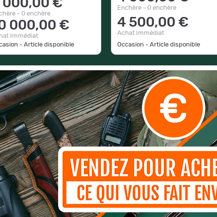
 000,00 €
Enchère - 0 enchère
chère - 0 enchère
4 500,00 €
0 000,00 €
Achat Immédiat
hat Immédiat
asion - Article disponible
Occasion - Article disponible