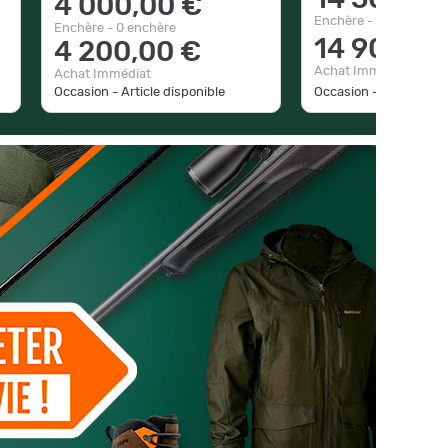
14 500,00
4 000,00 €
Enchère - 0 enchère
Enchère - 0 enchère
14 900,00
4 200,00 €
Achat Immédiat
Achat Immédiat
Occasion - Article dis
Occasion - Article disponible