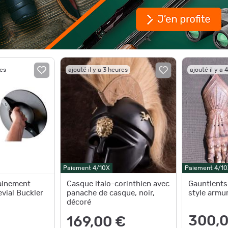
res
ajouté il y a 3 heures
ajouté il y a 
Paiement 4/10X
Paiement 4/10
rainement
Casque italo-corinthien avec
Gauntlents
vial Buckler
panache de casque, noir,
style armu
décoré
300,0
169,00 €