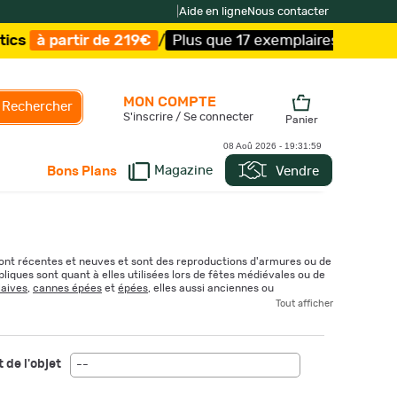
|
Aide en ligne
Nous contacter
Plus que 17 exemplaires !
/
Livraison offerte et expédit
MON COMPTE
Rechercher
S'inscrire / Se connecter
Panier
08 Aoû 2026 -
19:32:01
Magazine
Vendre
Bons Plans
sont récentes et neuves et sont des reproductions d'armures ou de
iques sont quant à elles utilisées lors de fêtes médiévales ou de
laives
,
cannes épées
et
épées
, elles aussi anciennes ou
Tout afficher
 de l'objet
--