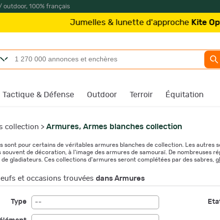
/ outdoor, 100% français
les & lunette d'approche
Kite Optics
à partir de 219€
/
Tactique & Défense
Outdoor
Terroir
Équitation
Armures, Armes blanches collection
 collection
>
s sont pour certains de véritables armures blanches de collection. Les autres 
ès souvent de décoration, à l'image des armures de samouraï. De nombreuses répl
de gladiateurs. Ces collections d'armures seront complétées par des
sabres
,
g
 nos armures blanches de collection.
eufs et occasions trouvées
dans Armures
Type
Etat
--