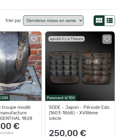
Trier par
ajouté il y a 1 heure
0/24X
Paiement 4/10X
e troupe modèl
SODE - Japon - Période Edo
 manufacture
(1603-1868) - XVIIIème
INGENTHAL 1828
siècle
,00 €
250,00 €
enchère