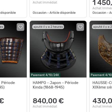
1 450
Achat Immédiat
Achat Imméd
 disponible
Occasion - Article disponible
Occasion - Ar
res
ajouté il y a 2 heures
ajouté il y a 
Paiement 4/10/24X
Paiement 4/10
 Période
HAMPO - Japon - Période
HAUSSE-CO
45)
Kinda (1868-1945)
XIXème siè
 €
840,00 €
430,0
Achat Immédiat
Achat Imméd