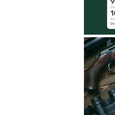
9
En
1
Ac
Occ