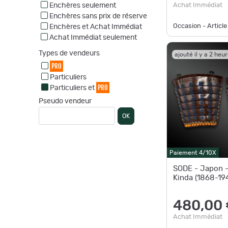
Enchères seulement
Achat Immédiat
Enchères sans prix de réserve
Occasion - Article
Enchères et Achat Immédiat
Achat Immédiat seulement
Types de vendeurs
ajouté il y a 2 heu
PRO
Particuliers
PRO
Particuliers et
Pseudo vendeur
OK
Paiement 4/10X
SODE - Japon -
Kinda (1868-19
480,00
Achat Immédiat