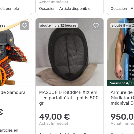
Achat Immédiat
 disponible
Occasion - Article disponible
Occasion - Ar
ures
ajouté il y a 12 heures
ajouté il y a
Paiement 4/1
 de Samouraï
MASQUE D'ESCRIME XIX em
Armure de
- en parfait état - poids 800
Gladiator G
gr
médiéval 
GN LARP
€
49,00 €
950,0
Achat Immédiat
Achat Imméd
articles en