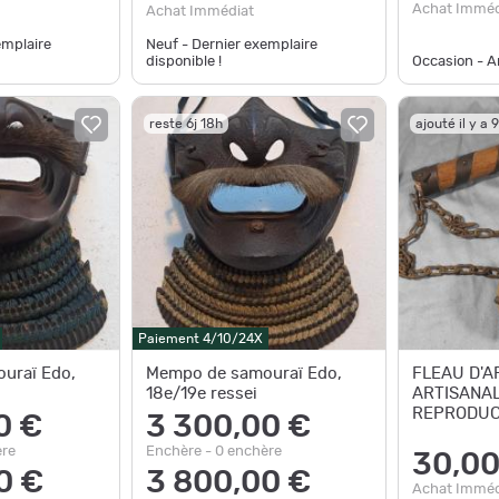
Achat Imméd
Achat Immédiat
emplaire
Neuf - Dernier exemplaire
disponible !
Occasion - Ar
reste 6j 18h
ajouté il y a 
Paiement 4/10/24X
uraï Edo,
Mempo de samouraï Edo,
FLEAU D'A
18e/19e ressei
ARTISANAL
REPRODUC
0 €
3 300,00 €
ère
Enchère - 0 enchère
30,00
0 €
3 800,00 €
Achat Imméd