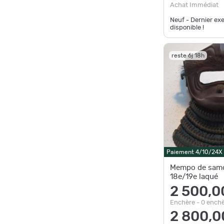
Achat Immédiat
Neuf - Dernier ex
disponible !
reste 6j 18h
Paiement 4/10/24X
Mempo de samo
18e/19e laqué
2 500,0
Enchère - 0 ench
2 800,0