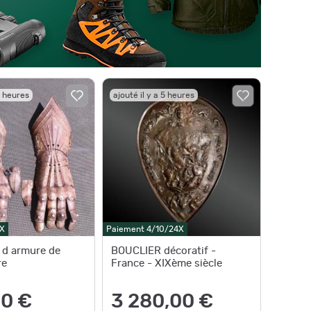
4 heures
ajouté il y a 5 heures
X
Paiement 4/10/24X
 d armure de
BOUCLIER décoratif -
re
France - XIXème siècle
0 €
3 280,00 €