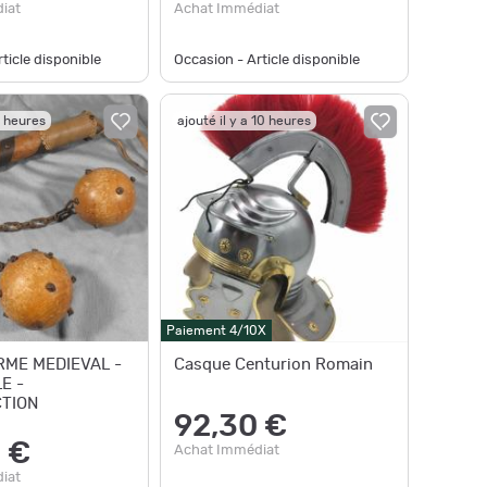
iat
Achat Immédiat
ticle disponible
Occasion - Article disponible
9 heures
ajouté il y a 10 heures
Paiement 4/10X
RME MEDIEVAL -
Casque Centurion Romain
E -
TION
92,30 €
 €
Achat Immédiat
iat