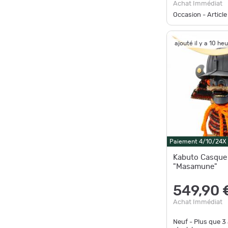
Achat Immédiat
Occasion - Article
ajouté il y a 10 he
Paiement 4/10/24X
Kabuto Casque
"Masamune"
549,90 
Achat Immédiat
Neuf - Plus que
3