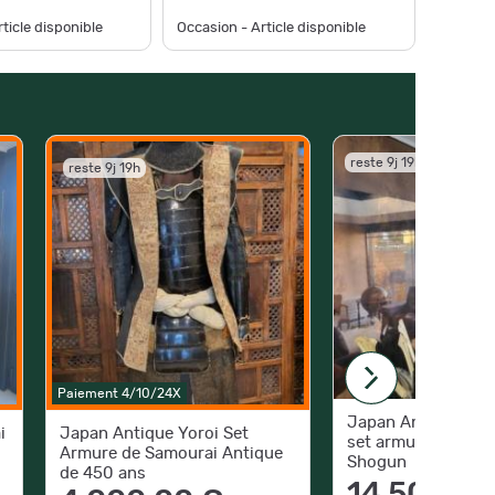
ticle disponible
Occasion - Article disponible
reste 9j 19h
reste 9j 19h
Paiement 4/10/24X
Japan Antique Ebo
i
Japan Antique Yoroi Set
set armure royal d
Armure de Samourai Antique
Shogun
de 450 ans