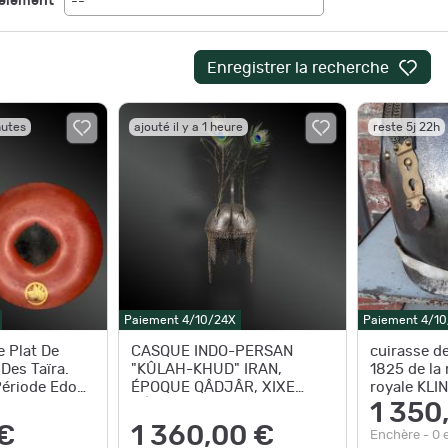
'élément
--
Enregistrer la recherche
nutes
ajouté il y a 1 heure
reste 5j 22h
Paiement 4/10/24X
Paiement 4/1
 Plat De
CASQUE INDO-PERSAN
cuirasse d
Des Taïra.
"KÛLAH-KHUD" IRAN,
1825 de la
Période Edo
ÉPOQUE QÂDJÂR, XIXE
royale KL
SIÈCLE.
1 350
€
1 360,00 €
Enchère - 0 