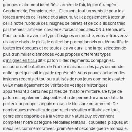
groupes clairement identifiés : armée de l'air, légion étrangère,
Gendarmerie, Pompiers, etc... Elles sont tout un symbole pour les
forces armées de France et d'ailleurs. Veillez également à jeter un
oeil à notre rubrique des insignes de bérets et de cols, ils sont triés
par thèmes : artillerie, cavalerie, forces spéciales, ONU, Génie, etc...
Pour conclure avec ce type d'insignes en broche, vous retrouverez
un large choix de pin's de collection promotionnels ou décoratifs de
toutes les époques et de toutes les valeurs. Une large sélection de
plus d'un millier d'annonces vous propose différents types
d'
insignes en tissu
dit « patch » des régiments, compagnies,
escadrons et bataillons de France mais aussi des pays du monde
entier quel que soit le grade représenté. Vous pouvez acheter des
insignes récents et toujours utilisés de nos jours comme les patch
OPEX mais également de véritables vestiges historiques
appartenant à certaines parties de l'histoire militaire. Ce type de
patch est également disponible afin de permettre aux soldats de
porter leur groupe sanguin en cas de blessure notamment. De
nombreuses
médailles de guerre et médailles militaires
en tout
genre sont disponibles à la vente sur NaturaBuy et viennent
compléter notre catégorie Médailles Militaria : coupelles, plaques et
médailles commémoratives (première et seconde guerre mondiale,