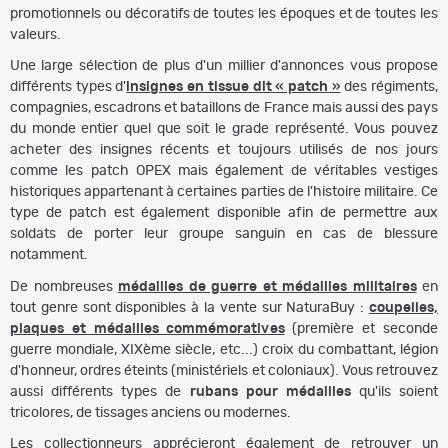
promotionnels ou décoratifs de toutes les époques et de toutes les
valeurs.
Une large sélection de plus d'un millier d'annonces vous propose
différents types d'
insignes en tissue dit « patch »
des régiments,
compagnies, escadrons et bataillons de France mais aussi des pays
du monde entier quel que soit le grade représenté. Vous pouvez
acheter des insignes récents et toujours utilisés de nos jours
comme les patch OPEX mais également de véritables vestiges
historiques appartenant à certaines parties de l'histoire militaire. Ce
type de patch est également disponible afin de permettre aux
soldats de porter leur groupe sanguin en cas de blessure
notamment.
De nombreuses
médailles de guerre et médailles militaires
en
tout genre sont disponibles à la vente sur NaturaBuy :
coupelles,
plaques et médailles commémoratives
(première et seconde
guerre mondiale, XIXème siècle, etc...) croix du combattant, légion
d'honneur, ordres éteints (ministériels et coloniaux). Vous retrouvez
aussi différents types de
rubans pour médailles
qu'ils soient
tricolores, de tissages anciens ou modernes.
Les collectionneurs apprécieront également de retrouver un