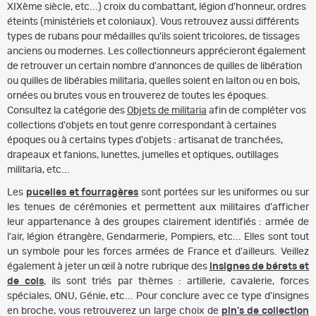
XIXème siècle, etc...) croix du combattant, légion d'honneur, ordres
éteints (ministériels et coloniaux). Vous retrouvez aussi différents
types de rubans pour médailles qu'ils soient tricolores, de tissages
anciens ou modernes. Les collectionneurs apprécieront également
de retrouver un certain nombre d'annonces de quilles de libération
ou quilles de libérables militaria, quelles soient en laiton ou en bois,
ornées ou brutes vous en trouverez de toutes les époques.
Consultez la catégorie des
Objets de militaria
afin de compléter vos
collections d'objets en tout genre correspondant à certaines
époques ou à certains types d'objets : artisanat de tranchées,
drapeaux et fanions, lunettes, jumelles et optiques, outillages
militaria, etc...
Les
pucelles
et fourragères
sont portées sur les uniformes ou sur
les tenues de cérémonies et permettent aux militaires d'afficher
leur appartenance à des groupes clairement identifiés : armée de
l'air, légion étrangère, Gendarmerie, Pompiers, etc... Elles sont tout
un symbole pour les forces armées de France et d'ailleurs. Veillez
également à jeter un œil à notre rubrique des
insignes de bérets et
de cols
, ils sont triés par thèmes : artillerie, cavalerie, forces
spéciales, ONU, Génie, etc... Pour conclure avec ce type d'insignes
en broche, vous retrouverez un large choix de
pin's de collection