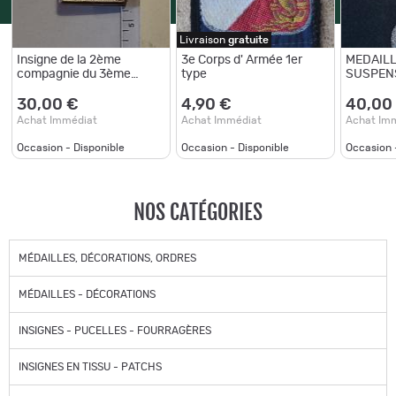
Livraison
gratuite
Insigne de la 2ème
3e Corps d' Armée 1er
MEDAILL
compagnie du 3ème
type
SUSPEN
régiment étranger
TROPHEE
d'infanterie (3ème REI) -
ARGENT 
30,00 €
4,90 €
40,00
FIA (Lyon)
REPUBL
Achat Immédiat
Achat Immédiat
Achat Im
Occasion - Disponible
Occasion - Disponible
Occasion 
NOS CATÉGORIES
MÉDAILLES, DÉCORATIONS, ORDRES
MÉDAILLES - DÉCORATIONS
INSIGNES - PUCELLES - FOURRAGÈRES
INSIGNES EN TISSU - PATCHS