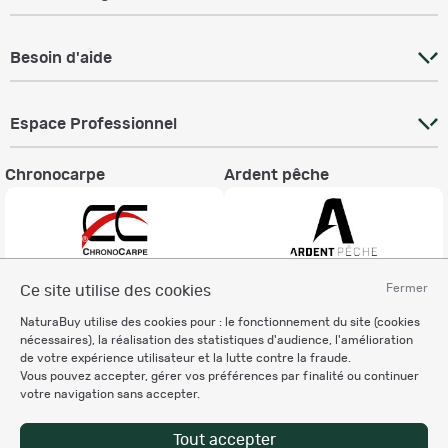
Besoin d'aide
Espace Professionnel
Chronocarpe
Ardent pêche
Fermer
Ce site utilise des cookies
Informations légales
NaturaBuy utilise des cookies pour : le fonctionnement du site (cookies
Charte éthique
nécessaires), la réalisation des statistiques d'audience, l'amélioration
Mentions légales
de votre expérience utilisateur et la lutte contre la fraude.
Vous pouvez accepter, gérer vos préférences par finalité ou continuer
Règlement & Conditions d'utilisation
votre navigation sans accepter.
Politique de protection
des données personnelles
Tout accepter
Personnalisation des cookies