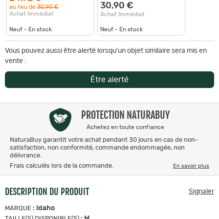
30,90 €
au lieu de
30,90 €
Achat Immédiat
Achat Immédiat
Neuf - En stock
Neuf - En stock
Vous pouvez aussi être alerté lorsqu'un objet similaire sera mis en
vente :
Être alerté
PROTECTION NATURABUY
Achetez en toute confiance
NaturaBuy garantit votre achat pendant 30 jours en cas de non-
satisfaction, non conformité, commande endommagée, non
délivrance.
Frais calculés lors de la commande.
En savoir plus
DESCRIPTION DU PRODUIT
Signaler
:
Idaho
MARQUE
:
M
TAILLE(S) DISPONIBLE(S)