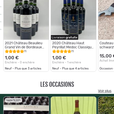
Livraison
gratuite
2021 Château Beaulieu
2020 Château Haut
Couteau
Grand Vin de Bordeaux
Peyrillat Medoc Classique
schwarz
Cuvée Arthur - 1€ - Sans
de Marie Manhes - 1€ -
(1)
(1)
Prix Réserve - 6 -
Sans Prix Réserve - 6
15,00 
1,00 €
1,00 €
Bouteilles
Bouteilles
Achat Im
Enchère - 0 enchère
Enchère - 1 enchère
Neuf - Plus que
3
articles
Neuf - Plus que
4
articles
Occasion 
LES OCCASIONS
Voir plus
reste 5j 22h