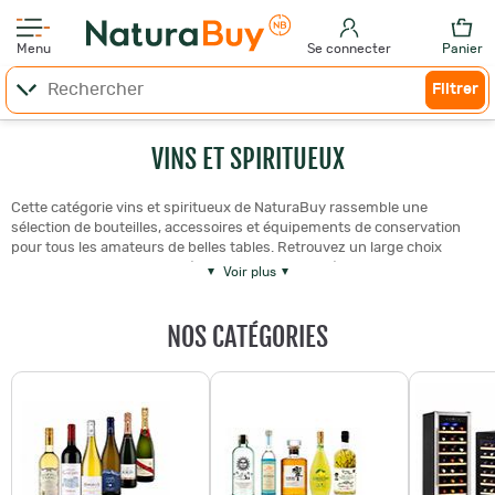
Menu
Se connecter
Panier
Filtrer
VINS ET SPIRITUEUX
Cette catégorie vins et spiritueux de NaturaBuy rassemble une
sélection de bouteilles, accessoires et équipements de conservation
pour tous les amateurs de belles tables. Retrouvez un large choix
de vins rouges, blancs, rosés, champagnes et crémants de toutes les
Voir plus
grandes appellations françaises, mais aussi whiskies, rhums, cognacs,
armagnacs, calvados et autres spiritueux, sans oublier bières
NOS CATÉGORIES
artisanales, cidres et accessoires (tire-bouchons, carafes, verres, caves
à vin, kits de sommellerie).