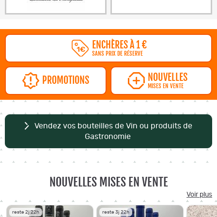
ENCHÈRES À 1 €
SANS PRIX DE RÉSERVE
NOUVELLES
PROMOTIONS
MISES EN VENTE
Vendez vos bouteilles de Vin ou produits de
Gastronomie
NOUVELLES MISES EN VENTE
Voir plus
reste 2j 22h
reste 3j 22h