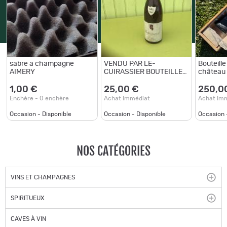
sabre a champagne
VENDU PAR LE-
Bouteille
AIMERY
CUIRASSIER BOUTEILLE
château 
DE VIN ROUGE DE 1981
POMMARD BERNARD
1,00 €
25,00 €
250,0
CAILLET COTE D'OR
Enchère - 0 enchère
Achat Immédiat
Achat Im
Occasion - Disponible
Occasion - Disponible
Occasion 
NOS CATÉGORIES
VINS ET CHAMPAGNES
SPIRITUEUX
CAVES À VIN