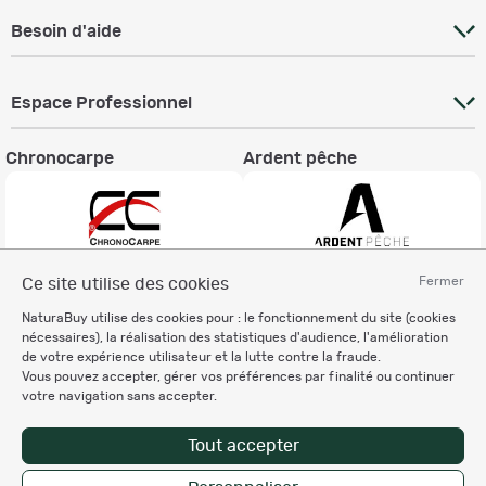
Besoin d'aide
Espace Professionnel
Chronocarpe
Ardent pêche
Fermer
Ce site utilise des cookies
Informations légales
NaturaBuy utilise des cookies pour : le fonctionnement du site (cookies
Charte éthique
nécessaires), la réalisation des statistiques d'audience, l'amélioration
Mentions légales
de votre expérience utilisateur et la lutte contre la fraude.
Vous pouvez accepter, gérer vos préférences par finalité ou continuer
Règlement & Conditions d'utilisation
votre navigation sans accepter.
Politique de protection
des données personnelles
Tout accepter
Personnalisation des cookies