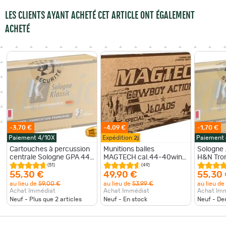
LES CLIENTS AYANT ACHETÉ CET ARTICLE ONT ÉGALEMENT
ACHETÉ
-3,70 €
-4,09 €
-1,70 €
Paiement 4/10X
Expédition
2j
Paiement
Cartouches à percussion
Munitions balles
Sologne 
centrale Sologne GPA 44-
MAGTECH cal.44-40win
H&N Tron
40win 200GR
cowboy action 200gr
Nose 240
(51)
(49)
12.96g par 50
55,30 €
49,90 €
55,30
au lieu de
59,00 €
au lieu de
53,99 €
au lieu de
Achat Immédiat
Achat Immédiat
Achat Im
Neuf - Plus que
2
articles
Neuf - En stock
Neuf - De