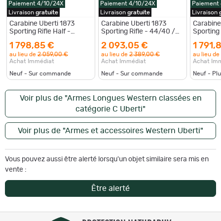
Paiement 4/10/24X
Paiement 4/10/24X
Paiement
Livraison
gratuite
Livraison
gratuite
Livraison
Carabine Uberti 1873
Carabine Uberti 1873
Carabine
Sporting Rifle Half -
Sporting Rifle - 44/40 /
Sporting 
44/40
Gravée laser
Mag
1 798,85 €
2 093,05 €
1 791,
au lieu de
2 059,00 €
au lieu de
2 389,00 €
au lieu de
Achat Immédiat
Achat Immédiat
Achat Im
Neuf - Sur commande
Neuf - Sur commande
Neuf - Pl
Voir plus de "Armes Longues Western classées en
catégorie C Uberti"
Voir plus de "Armes et accessoires Western Uberti"
Vous pouvez aussi être alerté lorsqu'un objet similaire sera mis en
vente :
Être alerté