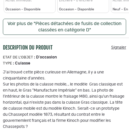
Achat Immédiat
Enchère - 0 enchère
Achat Im
Occasion - Disponible
Occasion - Disponible
Neuf - En
Voir plus de "Pièces détachées de fusils de collection
classées en catégorie D"
DESCRIPTION DU PRODUIT
Signaler
:
D'occasion
ETAT DE L'OBJET
:
Culasse
TYPE
J'ai trouvé cette pièce curieuse en Allemagne, il y a une
cinquantaine d'années.
Sur les photos de la culasse mobile, , le modèle Gras classique est
en haut, le Gras "Manufacture Impériale" en bas. La photo de
l'intérieur de la culasse montre le fraisage M80, ainsi qu'un fraisage
horizontal, qui n'existe pas dans la culasse Gras classique. La tête
de culasse mobile est du modèle Kinoch. Serait-ce un prototype
du Chassepot modèle 1873, résultant du contrat entre le
gouvernemlent français et la firme Kinoch pour modifier les
Chassepots ?