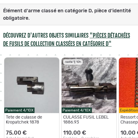
Élément d'arme classé en catégorie D, pièce d'identité
obligatoire.
DÉCOUVREZ D'AUTRES OBJETS SIMILAIRES
"PIÈCES DÉTACHÉES
DE FUSILS DE COLLECTION CLASSÉES EN CATÉGORIE D"
reste 1j 10h
Paiement 4/10X
Paiement 4/10X
Expéditio
Tete de culasse de
CULASSE FUSIL LEBEL
Ressort 
Kropatchek 1878
1886.93
Chassep
75,00 €
110,00 €
10,00