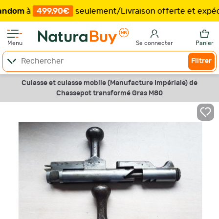
m
à
499,90€
seulement
/
Livraison offerte et expédition
Menu
Se connecter
Panier
Filtrer
Culasse et culasse mobile (Manufacture Impériale) de
Chassepot transformé Gras M80