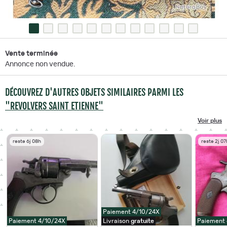
Vente terminée
Annonce non vendue.
DÉCOUVREZ D'AUTRES OBJETS SIMILAIRES PARMI LES
"REVOLVERS SAINT ETIENNE"
Voir plus
reste 6j 08h
reste 2j 07
Paiement 4/10/24X
Paiement 4/10/24X
Livraison
gratuite
Paiement