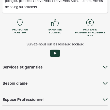
poing ou pistolets
>
Revolvers
>
Revolvers Saint Etienne, Armes
de poing ou pistolets
PROTECTION
EXPERTISE
PRIX BAS &
ACHETEUR
& CONSEIL
PAIEMENT EN PLUSIEURS
FOIS
Suivez-nous sur les réseaux sociaux
Services et garanties
Besoin d'aide
Espace Professionnel