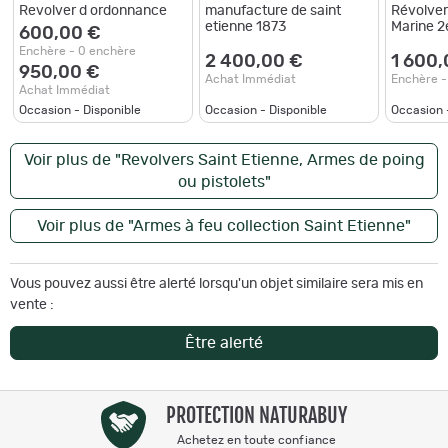
Revolver d ordonnance
manufacture de saint
Révolver
etienne 1873
Marine 
600,00 €
Enchère - 0 enchère
2 400,00 €
1 600,
950,00 €
Achat Immédiat
Enchère -
Achat Immédiat
Occasion - Disponible
Occasion - Disponible
Occasion 
Voir plus de "Revolvers Saint Etienne, Armes de poing
ou pistolets"
Voir plus de "Armes à feu collection Saint Etienne"
Vous pouvez aussi être alerté lorsqu'un objet similaire sera mis en
vente :
Être alerté
PROTECTION NATURABUY
Achetez en toute confiance