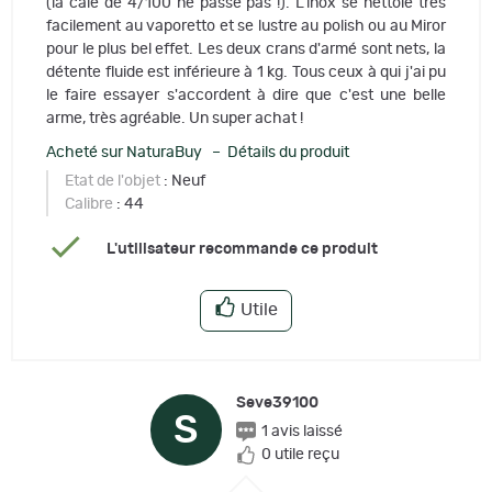
(la cale de 4/100 ne passe pas !). L'inox se nettoie très
facilement au vaporetto et se lustre au polish ou au Miror
pour le plus bel effet. Les deux crans d'armé sont nets, la
détente fluide est inférieure à 1 kg. Tous ceux à qui j'ai pu
le faire essayer s'accordent à dire que c'est une belle
arme, très agréable. Un super achat !
Acheté sur NaturaBuy – Détails du produit
Etat de l'objet
: Neuf
Calibre
: 44
L'utilisateur recommande ce produit
Utile
Seve39100
S
1 avis laissé
0 utile reçu