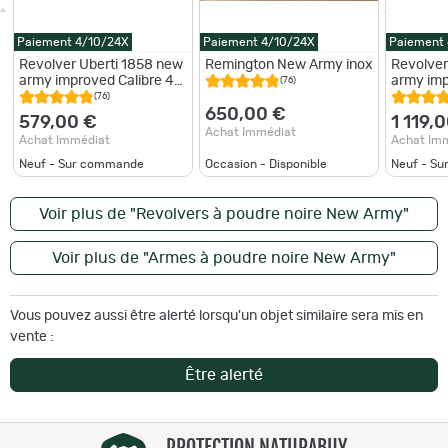
Paiement 4/10/24X
Paiement 4/10/24X
Paiement
Revolver Uberti 1858 new
Remington New Army inox
Revolver
army improved Calibre 44
army imp
(76)
- Canon de 5.1/2" forgé
- Canon 
(76)
blue
650,00 €
579,00 €
1 119,
Achat Immédiat
Achat Immédiat
Achat Im
Neuf - Sur commande
Occasion - Disponible
Neuf - S
Voir plus de "Revolvers à poudre noire New Army"
Voir plus de "Armes à poudre noire New Army"
Vous pouvez aussi être alerté lorsqu'un objet similaire sera mis en
vente :
Être alerté
PROTECTION NATURABUY