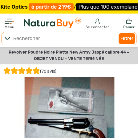
ics
à partir de 219€
/
Plus que 100 exemplaires !
/
Livra
Menu
Se connecter
Panier
Filtrer
Revolver Poudre Noire Pietta New Army Jaspé calibre 44 –
OBJET VENDU –
VENTE TERMINÉE
(76 avis)