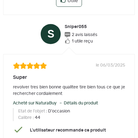
Utile
Sniper055
S
2 avis laissés
1 utile reçu
le 06/03/2025
Super
revolver tres bien bonne qualltee tire bien tous ce que je
rechercher cordialement
Acheté sur NaturaBuy – Détails du produit
Etat de l'objet
: D'occasion
Calibre
: 44
L'utilisateur recommande ce produit