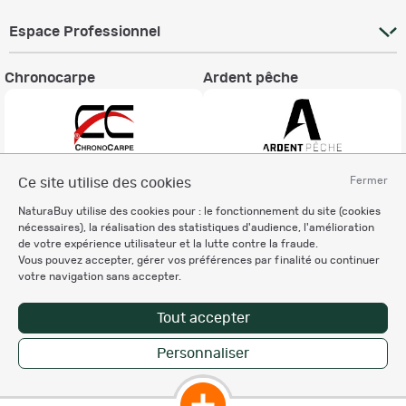
Espace Professionnel
Chronocarpe
Ardent pêche
Fermer
Ce site utilise des cookies
Informations légales
NaturaBuy utilise des cookies pour : le fonctionnement du site (cookies
Charte éthique
nécessaires), la réalisation des statistiques d'audience, l'amélioration
Mentions légales
de votre expérience utilisateur et la lutte contre la fraude.
Vous pouvez accepter, gérer vos préférences par finalité ou continuer
Règlement & Conditions d'utilisation
votre navigation sans accepter.
Politique de protection
des données personnelles
Tout accepter
Personnalisation des cookies
Personnaliser
Copyright © 2007-2026 NaturaBuy. Tous droits réservés. N°CNIL: 1239459.
Les marques commerciales mentionnées appartiennent à leurs propriétaires
respectifs in 0.051 s