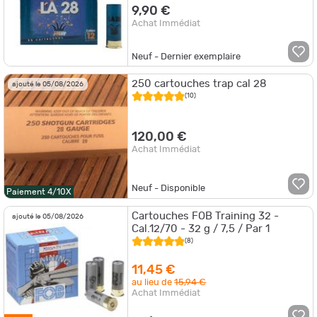
9,90 €
Achat Immédiat
Neuf - Dernier exemplaire
250 cartouches trap cal 28
ajouté le 05/08/2026
(10)
120,00 €
Achat Immédiat
Neuf - Disponible
Paiement 4/10X
Cartouches FOB Training 32 -
ajouté le 05/08/2026
Cal.12/70 - 32 g / 7,5 / Par 1
(8)
11,45 €
au lieu de
15,94 €
Achat Immédiat