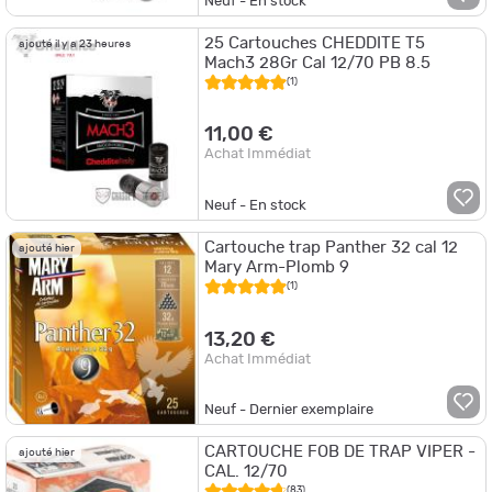
Neuf - En stock
25 Cartouches CHEDDITE T5
ajouté il y a 23 heures
Mach3 28Gr Cal 12/70 PB 8.5
(1)
11,00 €
Achat Immédiat
Neuf - En stock
Cartouche trap Panther 32 cal 12
ajouté hier
Mary Arm-Plomb 9
(1)
13,20 €
Achat Immédiat
Neuf - Dernier exemplaire
CARTOUCHE FOB DE TRAP VIPER -
ajouté hier
CAL. 12/70
(83)