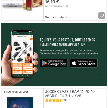
16,10 €
Achat Immédiat
Neuf - En stock
JOCKER LA28 TRAP 12-70-10
ajouté le 05/08/2026
28GR BLEU 7-1-2 X25
(21)