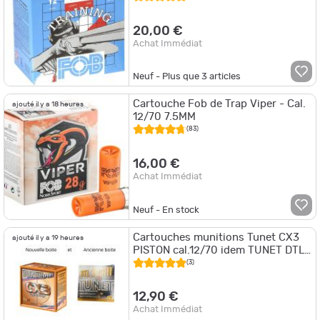
20,00 €
Achat Immédiat
Neuf - Plus que
3
articles
Cartouche Fob de Trap Viper - Cal.
ajouté il y a 18 heures
12/70 7.5MM
(83)
16,00 €
Achat Immédiat
Neuf - En stock
Cartouches munitions Tunet CX3
ajouté il y a 19 heures
PISTON cal.12/70 idem TUNET DTL
MAX 28g 7 3/4 PAR 25
(3)
12,90 €
Achat Immédiat