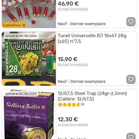
46,90 €
Achat Immédiat
Neuf - Dernier exemplaire
Expédition
2j
Tunet Universelle BJ 16x67 28g
ajouté le 05/08/2026
(x25) n°7,5
15,90 €
Achat Immédiat
Neuf - Dernier exemplaire
12/67,5 Steel Trap (24gr-2,5mm)
ajouté le 05/08/2026
(Calibre: 12/67,5)
(6)
12,30 €
Achat Immédiat