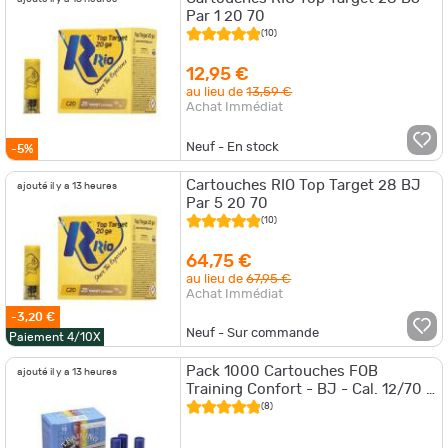
Par 1 20 70
(10)
12,95 €
au lieu de
13,59 €
Achat Immédiat
Neuf - En stock
-5%
Cartouches RIO Top Target 28 BJ
ajouté il y a 13 heures
Par 5 20 70
(10)
64,75 €
au lieu de
67,95 €
Achat Immédiat
-3,20 €
Neuf - Sur commande
Paiement 4/10X
Pack 1000 Cartouches FOB
ajouté il y a 13 heures
Training Confort - BJ - Cal. 12/70 -
28 g / 7.5
(8)