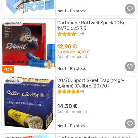
Neuf - En stock
Cartouche Rottweil Special 28g
ajouté hier
12/70 x25 7,5
(6)
12,90 €
au lieu de
14,90 €
Achat Immédiat
Neuf - En stock
-13%
20/70, Sport Skeet Trap (24gr-
ajouté hier
2,4mm) (Calibre: 20/70)
(6)
14,30 €
Achat Immédiat
Neuf - En stock
Cartouches Fob de sport Training -