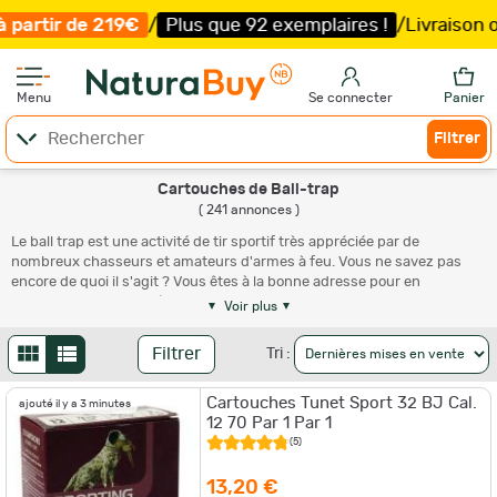
s que 92 exemplaires !
/
Livraison offerte et expédition
Menu
Se connecter
Panier
Filtrer
Cartouches de Ball-trap
( 241 annonces )
Le ball trap est une activité de tir sportif très appréciée par de
nombreux chasseurs et amateurs d'armes à feu. Vous ne savez pas
encore de quoi il s'agit ? Vous êtes à la bonne adresse pour en
apprendre plus. Vous êtes un adepte de ce sport de loisir ? Sachez que
Voir plus
vous devez acheter des munitions adaptées. Tous les fabricants de
munitions rivalisent d'imagination dans cette catégorie des cartouches
Filtrer
Tri :
pour le
ball trap
. Les tireurs sportifs sont exigeants et les munitions de
ball trap doivent être notamment régulières et rapides. Vendue en boîte
Cartouches Tunet Sport 32 BJ Cal.
de 25 unités ou en lot, notre offre est très large et comporte aussi bien
ajouté il y a 3 minutes
12 70 Par 1 Par 1
des produits fabriqués en France, chez Mary et Tunet, qu'en Italie ou en
Espagne. Si vous êtes passionné par le ball trap ou le parcours de
(5)
chasse, visitez notre rubrique dédiée aux
fusils de sport
.
13,20 €