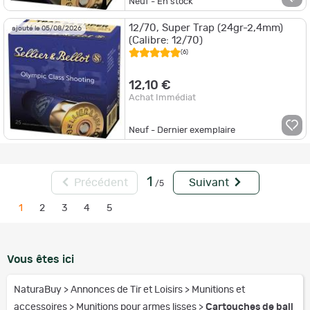
Neuf - En stock
12/70, Super Trap (24gr-2,4mm)
ajouté le 05/08/2026
(Calibre: 12/70)
(6)
12,10 €
Achat Immédiat
Neuf - Dernier exemplaire
1
Précédent
Suivant
/5
1
2
3
4
5
Vous êtes ici
NaturaBuy
>
Annonces de Tir et Loisirs
>
Munitions et
accessoires
>
Munitions pour armes lisses
>
Cartouches de ball