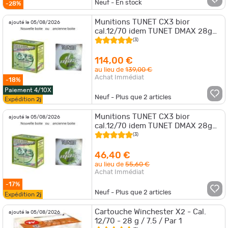
Neuf - En stock
-28%
Munitions TUNET CX3 bior
ajouté le 05/08/2026
cal.12/70 idem TUNET DMAX 28g
par 250
(3)
114,00 €
au lieu de
139,00 €
Achat Immédiat
-18%
Paiement 4/10X
Neuf - Plus que
2
articles
Expédition
2j
Munitions TUNET CX3 bior
ajouté le 05/08/2026
cal.12/70 idem TUNET DMAX 28g
par 100
(3)
46,40 €
au lieu de
55,60 €
Achat Immédiat
-17%
Neuf - Plus que
2
articles
Expédition
2j
Cartouche Winchester X2 - Cal.
ajouté le 05/08/2026
12/70 - 28 g / 7.5 / Par 1