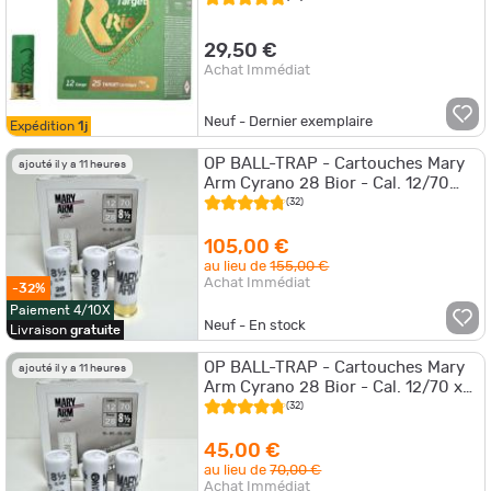
29,50 €
Achat Immédiat
Neuf - Dernier exemplaire
Expédition
1j
OP BALL-TRAP - Cartouches Mary
ajouté il y a 11 heures
Arm Cyrano 28 Bior - Cal. 12/70
x10 boites
(32)
105,00 €
au lieu de
155,00 €
Achat Immédiat
-32%
Paiement 4/10X
Neuf - En stock
Livraison
gratuite
OP BALL-TRAP - Cartouches Mary
ajouté il y a 11 heures
Arm Cyrano 28 Bior - Cal. 12/70 x5
boites
(32)
45,00 €
au lieu de
70,00 €
Achat Immédiat