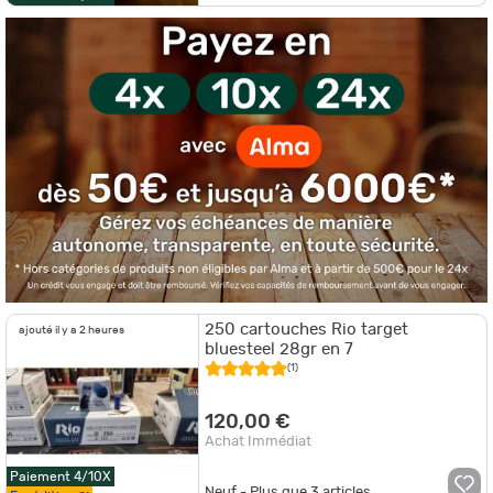
250 cartouches Rio target
ajouté il y a 2 heures
bluesteel 28gr en 7
(1)
120,00 €
Achat Immédiat
Paiement 4/10X
Neuf - Plus que
3
articles