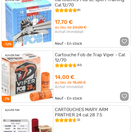
ajouté hier
Cal.12/70
(8)
17,70 €
au lieu de
20,00 €
Achat Immédiat
Neuf - En stock
-12%
Cartouche Fob de Trap Viper - Cal.
ajouté hier
12/70
(83)
14,00 €
au lieu de
15,00 €
Achat Immédiat
Neuf - En stock
-7%
CARTOUCHES MARY ARM
ajouté hier
PANTHER 24 cal.28 7.5
(3)