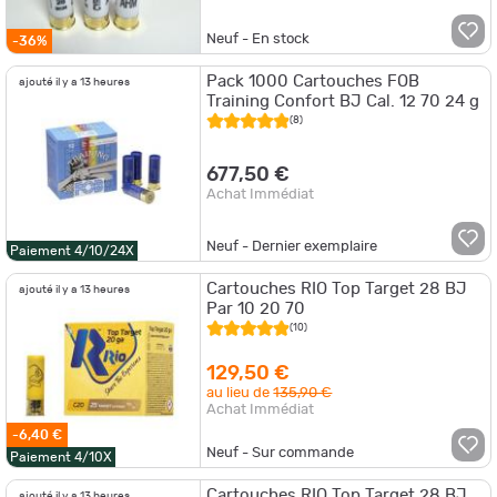
Neuf - En stock
-36%
Pack 1000 Cartouches FOB
ajouté il y a 13 heures
Training Confort BJ Cal. 12 70 24 g
(8)
677,50 €
Achat Immédiat
Neuf - Dernier exemplaire
Paiement 4/10/24X
Cartouches RIO Top Target 28 BJ
ajouté il y a 13 heures
Par 10 20 70
(10)
129,50 €
au lieu de
135,90 €
Achat Immédiat
-6,40 €
Neuf - Sur commande
Paiement 4/10X
Cartouches RIO Top Target 28 BJ
ajouté il y a 13 heures