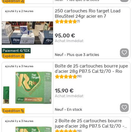
Expédition
2j
250 cartouches Rio target Load
ajouté il y a 2 heures
BleuSteel 24gr acier en 7
(1)
95,00 €
Achat Immédiat
Paiement 4/10X
Neuf - Plus que
3
articles
Expédition
2j
Boîte de 25 cartouches bourre jupe
ajouté il y a 3 heures
d'acier 28g PB7.5 Cal.12/70 - Rio
(10)
15,90 €
Achat Immédiat
Neuf - En stock
Expédition
1j
2 Boîte de 25 cartouches bourre
ajouté il y a 3 heures
jupe d'acier 28g PB7.5 Cal.12/70 -
Rio
(10)