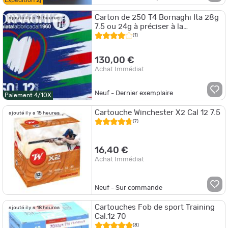
Expédition
2j
Carton de 250 T4 Bornaghi Ita 28g
ajouté il y a 15 heures
7.5 ou 24g à préciser à la
commande
(1)
130,00 €
Achat Immédiat
Neuf - Dernier exemplaire
Paiement 4/10X
Cartouche Winchester X2 Cal 12 7.5
ajouté il y a 15 heures
(7)
16,40 €
Achat Immédiat
Neuf - Sur commande
Cartouches Fob de sport Training
ajouté il y a 18 heures
Cal.12 70
(8)