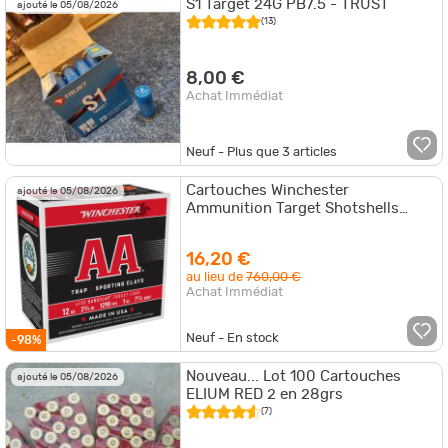
S1 Target 24G PB7.5 - TRUST
ajouté le 05/08/2026
(13)
8,00 €
Achat Immédiat
Neuf - Plus que
3
articles
Cartouches Winchester
ajouté le 05/08/2026
Ammunition Target Shotshells
Premium WIN CAAHLA127 - N°7
16,20 €
au lieu de
760,00 €
Achat Immédiat
Neuf - En stock
-98%
Nouveau... Lot 100 Cartouches
ajouté le 05/08/2026
ELIUM RED 2 en 28grs
(7)