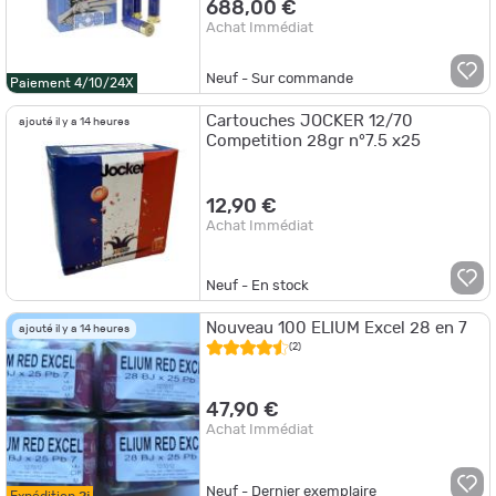
688,00 €
Achat Immédiat
Neuf - Sur commande
Paiement 4/10/24X
Cartouches JOCKER 12/70
ajouté il y a 14 heures
Competition 28gr n°7.5 x25
12,90 €
Achat Immédiat
Neuf - En stock
Nouveau 100 ELIUM Excel 28 en 7
ajouté il y a 14 heures
(2)
47,90 €
Achat Immédiat
Neuf - Dernier exemplaire