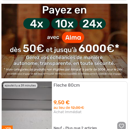
Fleche 80cm
ajouté il y a 39 minutes
9,50 €
au lieu de
12,00 €
Achat Immédiat
Neuf - Plus que
2
articles
-21%