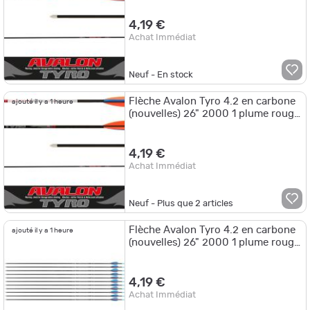
4,19 €
Achat Immédiat
Neuf - En stock
Flèche Avalon Tyro 4.2 en carbone
ajouté il y a 1 heure
(nouvelles) 26" 2000 1 plume rouge
2 plumes roses
4,19 €
Achat Immédiat
Neuf - Plus que
2
articles
Flèche Avalon Tyro 4.2 en carbone
ajouté il y a 1 heure
(nouvelles) 26" 2000 1 plume rouge
2 plumes bleues
4,19 €
Achat Immédiat