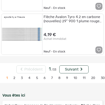
Neuf - En stock
Flèche Avalon Tyro 4.2 en carbone
ajouté il y a 1 heure
(nouvelles) 29" 900 1 plume rouge
2 plumes bleues
4,19 €
Achat Immédiat
Neuf - En stock
1
Précédent
Suivant
/33
1
2
3
4
5
6
7
8
9
10
11
20
30
Vous êtes ici