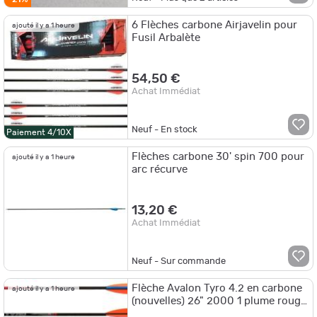
6 Flèches carbone Airjavelin pour
ajouté il y a 1 heure
Fusil Arbalète
54,50 €
Achat Immédiat
Neuf - En stock
Paiement 4/10X
Flèches carbone 30' spin 700 pour
ajouté il y a 1 heure
arc récurve
13,20 €
Achat Immédiat
Neuf - Sur commande
Flèche Avalon Tyro 4.2 en carbone
ajouté il y a 1 heure
(nouvelles) 26" 2000 1 plume rouge
2 plumes jaunes