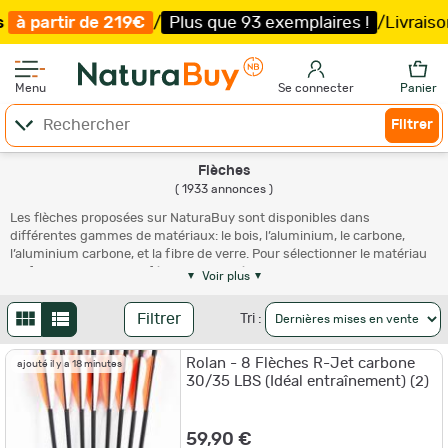
9€
/
Plus que 93 exemplaires !
/
Livraison offerte et exp
Menu
Se connecter
Panier
Filtrer
Flèches
( 1933 annonces )
Les flèches proposées sur NaturaBuy sont disponibles dans
différentes gammes de matériaux: le bois, l’aluminium, le carbone,
l’aluminium carbone, et la fibre de verre. Pour sélectionner le matériau
de fabrication de votre flèche, trois critères sont essentiels : la
Voir plus
discipline de tir, la puissance de votre arc et votre niveau de
compétence, que vous soyez débutant ou expérimenté.
Filtrer
Tri :
Rolan - 8 Flèches R-Jet carbone
Les
flèches en bois
sont destinées aux
arcs traditionnels
. Conçues en
ajouté il y a 18 minutes
30/35 LBS (Idéal entraînement) (2)
bois naturel, ces flèches offrent une esthétique traditionnelle. Elles
sont particulièrement prisées en compétition dans la catégorie
longbow
. Les flèches d’arc en bois se distinguent par leur petit prix par
rapport aux autres flèches. Elles sont aussi utilisées pour le tir en
arc
59,90 €