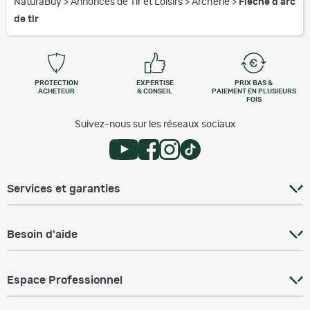
NaturaBuy
>
Annonces de Tir et Loisirs
>
Archerie
>
Flèche d'arc
de tir
PROTECTION
EXPERTISE
PRIX BAS &
ACHETEUR
& CONSEIL
PAIEMENT EN PLUSIEURS
FOIS
Suivez-nous sur les réseaux sociaux
Services et garanties
Besoin d'aide
Espace Professionnel