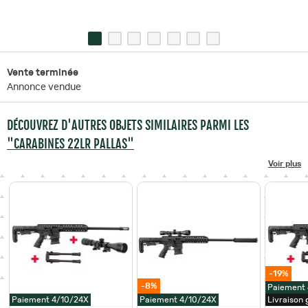
Vente terminée
Annonce vendue
DÉCOUVREZ D'AUTRES OBJETS SIMILAIRES PARMI LES
"CARABINES 22LR PALLAS"
Voir plus
-19%
-8%
Paiement
Paiement 4/10/24X
Paiement 4/10/24X
Livraison