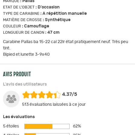
:
Pallas
MARQUE
:
D'occasion
ETAT DE L'OBJET
:
A répétition manuelle
TYPE DE CARABINE
:
Synthétique
MATIÈRE DE CROSSE
:
Camouflage
COULEUR
:
47 cm
LONGUEUR DE CANON
Carabine Pallas ba 15-22 cal 22lr état pratiquement neuf. Très peu
tiré.
Bipied et lunette 3-9x40
AVIS PRODUIT
L'avis des utilisateurs
4.37/5
513 évaluations laissées à ce jour
Les évaluations
5 étoiles
62%