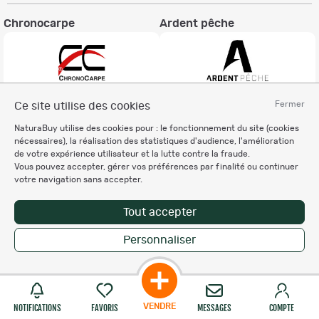
Chronocarpe
Ardent pêche
Fermer
Ce site utilise des cookies
Informations légales
NaturaBuy utilise des cookies pour : le fonctionnement du site (cookies
Charte éthique
nécessaires), la réalisation des statistiques d'audience, l'amélioration
Mentions légales
de votre expérience utilisateur et la lutte contre la fraude.
Vous pouvez accepter, gérer vos préférences par finalité ou continuer
Règlement & Conditions d'utilisation
votre navigation sans accepter.
Politique de protection
des données personnelles
Tout accepter
Personnalisation des cookies
Personnaliser
Copyright © 2007-2026 NaturaBuy. Tous droits réservés. N°CNIL: 1239459.
Les marques commerciales mentionnées appartiennent à leurs propriétaires
respectifs in 0.104 s
Suggestions de recherche
Site NaturaBuy classique
VENDRE
NOTIFICATIONS
FAVORIS
MESSAGES
COMPTE