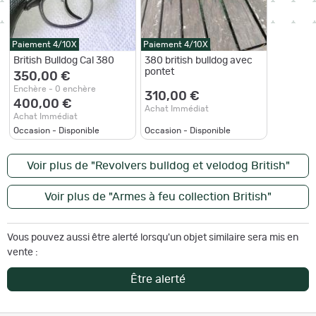
Paiement 4/10X
Paiement 4/10X
British Bulldog Cal 380
380 british bulldog avec
pontet
350,00 €
Enchère - 0 enchère
310,00 €
400,00 €
Achat Immédiat
Achat Immédiat
Occasion - Disponible
Occasion - Disponible
Voir plus de "Revolvers bulldog et velodog British"
Voir plus de "Armes à feu collection British"
Vous pouvez aussi être alerté lorsqu'un objet similaire sera mis en
vente :
Être alerté