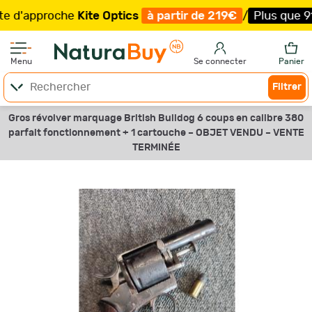
approche
Kite Optics
à partir de 219€
/
Plus que 91 exe
Menu
Se connecter
Panier
Filtrer
Gros révolver marquage British Bulldog 6 coups en calibre 380
parfait fonctionnement + 1 cartouche –
OBJET VENDU –
VENTE
TERMINÉE