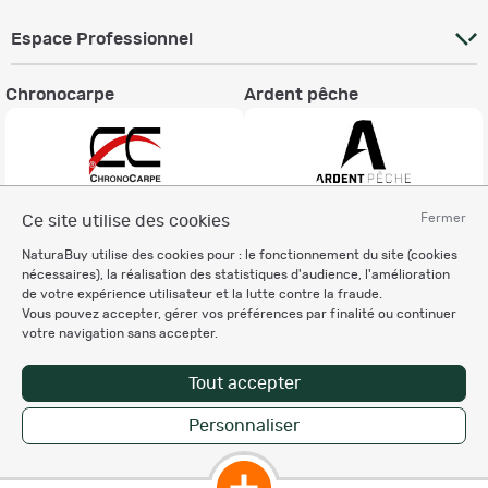
Espace Professionnel
Chronocarpe
Ardent pêche
Fermer
Ce site utilise des cookies
Informations légales
NaturaBuy utilise des cookies pour : le fonctionnement du site (cookies
Charte éthique
nécessaires), la réalisation des statistiques d'audience, l'amélioration
Mentions légales
de votre expérience utilisateur et la lutte contre la fraude.
Vous pouvez accepter, gérer vos préférences par finalité ou continuer
Règlement & Conditions d'utilisation
votre navigation sans accepter.
Politique de protection
des données personnelles
Tout accepter
Personnalisation des cookies
Personnaliser
Copyright © 2007-2026 NaturaBuy. Tous droits réservés. N°CNIL: 1239459.
Les marques commerciales mentionnées appartiennent à leurs propriétaires
respectifs in 0.034 s