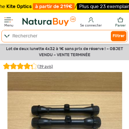
Optics
à partir de 219€
/
Plus que 23 exemplaires !
/
Liv
Menu
Se connecter
Panier
Filtrer
Lot de deux lunette 4x32 à 1€ sans prix de réserve ! –
OBJET
VENDU –
VENTE TERMINÉE
(39 avis)