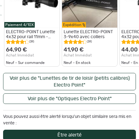
Paiement 4/10X
Expédition
1j
ELECTRO-POINT Lunette
Lunette ELECTRO-POINT
ELECTRO
4x32 pour rail 11mm -
3-9x40 avec colliers
4x32 pou
LUNETTE 4X32
LUNETTE
(39)
(39)
64,90 €
41,90 €
44,00
Achat Immédiat
Achat Immédiat
Achat Im
Neuf - Sur commande
Neuf - En stock
Neuf - En
Voir plus de "Lunettes de tir de loisir (petits calibres)
Electro Point"
Voir plus de "Optiques Electro Point"
Vous pouvez aussi être alerté lorsqu'un objet similaire sera mis en
vente :
Être alerté