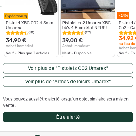
-24%
Expédition
2j
Pistolet XBG CO2 4.5mm
Pistolet co2 Umarex XBG
Pistolet
Umarex
bb's 4.5mm état NEUF !
Co2 - 
(117)
(117)
34,92
34,90 €
39,00 €
au lieu de
Achat Immédiat
Achat Immédiat
Achat Im
Neuf - Plus que
2
articles
Neuf - Disponible
Neuf - En
Voir plus de "Pistolets CO2 Umarex"
Voir plus de "Armes de loisirs Umarex"
Vous pouvez aussi être alerté lorsqu'un objet similaire sera mis en
vente :
Être alerté