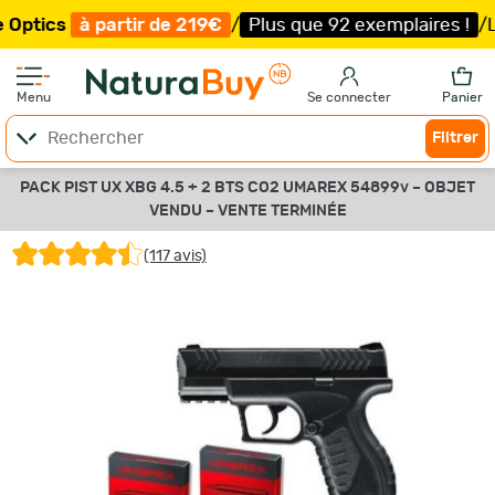
s
à partir de 219€
/
Plus que 92 exemplaires !
/
Livraiso
Menu
Se connecter
Panier
Filtrer
PACK PIST UX XBG 4.5 + 2 BTS CO2 UMAREX 54899v –
OBJET
VENDU –
VENTE TERMINÉE
(117 avis)