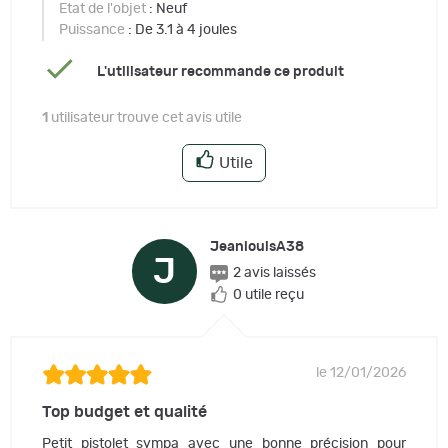
Etat de l'objet
: Neuf
Puissance
: De 3.1 à 4 joules
L'utilisateur recommande ce produit
1
utilisateur trouve cet avis utile
Utile
JeanlouisA38
J
2 avis laissés
0 utile reçu
le 12/01/2026
Top budget et qualité
Petit pistolet sympa avec une bonne précision pour