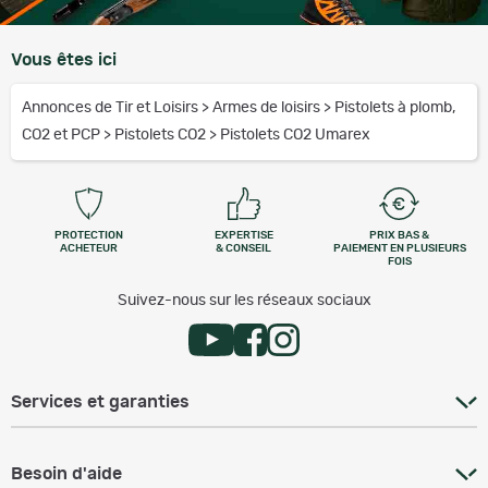
Vous êtes ici
Annonces de Tir et Loisirs
>
Armes de loisirs
>
Pistolets à plomb,
CO2 et PCP
>
Pistolets CO2
>
Pistolets CO2 Umarex
PROTECTION
EXPERTISE
PRIX BAS &
ACHETEUR
& CONSEIL
PAIEMENT EN PLUSIEURS
FOIS
Suivez-nous sur les réseaux sociaux
Services et garanties
Besoin d'aide