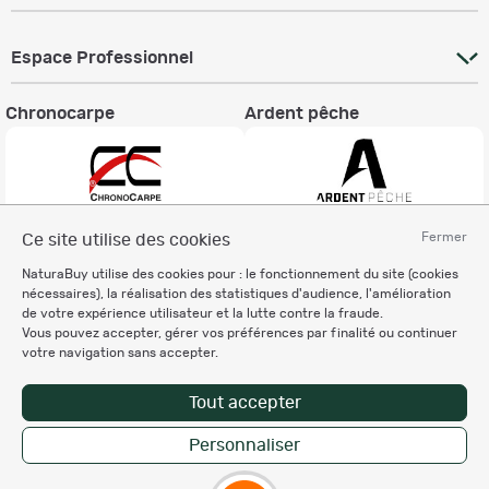
Espace Professionnel
Chronocarpe
Ardent pêche
Fermer
Ce site utilise des cookies
Informations légales
NaturaBuy utilise des cookies pour : le fonctionnement du site (cookies
Charte éthique
nécessaires), la réalisation des statistiques d'audience, l'amélioration
Mentions légales
de votre expérience utilisateur et la lutte contre la fraude.
Vous pouvez accepter, gérer vos préférences par finalité ou continuer
Règlement & Conditions d'utilisation
votre navigation sans accepter.
Politique de protection
des données personnelles
Tout accepter
Personnalisation des cookies
Personnaliser
Copyright © 2007-2026 NaturaBuy. Tous droits réservés. N°CNIL: 1239459.
Les marques commerciales mentionnées appartiennent à leurs propriétaires